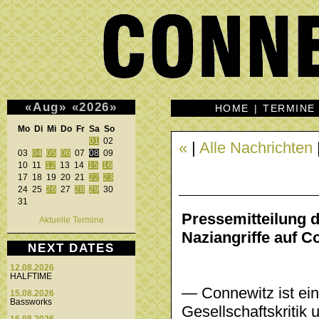
«
Aug
»
«
2026
»
HOME
|
TERMINE
Mo Di Mi Do Fr Sa So 
01
 02 

«
|
Alle Nachrichten
03 
04
05
06
 07 
08
 09 

10 11 
12
 13 14 
15
16
17 18 19 20 21 
22
23
24 25 
26
 27 
28
29
 30 

31 
Pressemitteilung d
Aktuelle Termine
Naziangriffe auf C
NEXT DATES
12.08.2026
HALFTIME
— Connewitz ist ein
15.08.2026
Bassworks
Gesellschaftskriti