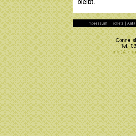
bleibt.
|
|
Impressum
Tickets
Anfa
Conne Isl
Tel.: 
info@conn