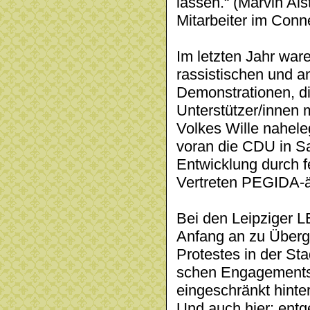
lassen.“ (Marvin Als
Mitarbeiter im Conn
Im letzten Jahr war
rassistischen und
Demonstrationen, d
Unterstützer/innen 
Volkes Wille nahele
voran die CDU in S
Entwicklung durch 
Vertreten PEGIDA-ä
Bei den Leipziger 
Anfang an zu Übergr
Protestes in der Sta
schen Engagements
eingeschränkt hinte
Und auch hier: ent