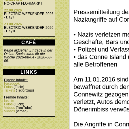
16.08.2026
NO-CRAP FLOHMARKT
Pressemitteilung de
22.08.2026
ELECTRIC WEEKENDER 2026
- Day I
Naziangriffe auf C
23.08.2026
ELECTRIC WEEKENDER 2026
- Day II
• Nazis verletzen 
Geschäfte, Bars un
CAFÉ
• Polizei und Verfa
Keine aktuellen Einträge in der
Online-Speisekarte für die
• das Conne Island u
Woche 2026-08-04 - 2026-08-
09.
alle Betroffenen
LINKS
Am 11.01.2016 sind
Eigene Inhalte:
Facebook
bewaffnet durch den 
Fotos
(Flickr)
Tickets
(TixforGigs)
Connewitz gezogen
Fremde Inhalte:
verletzt, Autos dem
last.fm
Fotos
(Flickr)
Dönerimbiss verwüs
Videos
(YouTube)
Videos
(vimeo)
Die Angriffe in Con