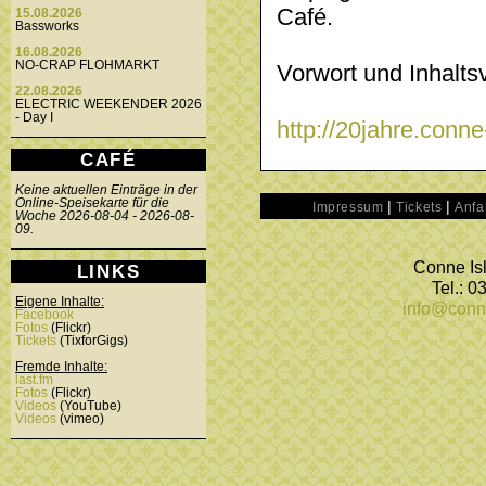
Café.
15.08.2026
Bassworks
16.08.2026
NO-CRAP FLOHMARKT
Vorwort und Inhaltsv
22.08.2026
ELECTRIC WEEKENDER 2026
- Day I
http://20jahre.conn
CAFÉ
Keine aktuellen Einträge in der
Online-Speisekarte für die
|
|
Impressum
Tickets
Anfa
Woche 2026-08-04 - 2026-08-
09.
Conne Isl
LINKS
Tel.: 
Eigene Inhalte:
info@conn
Facebook
Fotos
(Flickr)
Tickets
(TixforGigs)
Fremde Inhalte:
last.fm
Fotos
(Flickr)
Videos
(YouTube)
Videos
(vimeo)