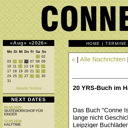
«
Aug
»
«
2026
»
HOME
|
TERMINE
Mo Di Mi Do Fr Sa So 
01
 02 

«
|
Alle Nachrichten
03 
04
05
06
 07 08 09 

10 11 
12
 13 14 
15
16
17 18 19 20 21 
22
23
24 25 
26
 27 
28
29
 30 

31 
20 YRS-Buch im H
Aktuelle Termine
NEXT DATES
06.08.2026
Das Buch "Conne Is
SKATEWORKSHOP FÜR
KINDER
lange nicht Geschich
12.08.2026
Leipziger Buchläde
HALFTIME