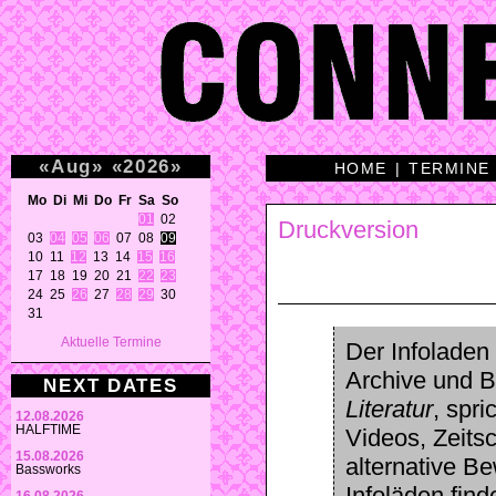
«
Aug
»
«
2026
»
HOME
|
TERMINE
Mo Di Mi Do Fr Sa So 
01
 02 

Druckversion
03 
04
05
06
 07 08 
09
10 11 
12
 13 14 
15
16
17 18 19 20 21 
22
23
24 25 
26
 27 
28
29
 30 

31 
Aktuelle Termine
Der Infoladen
Archive und B
NEXT DATES
Literatur
, spri
12.08.2026
HALFTIME
Videos, Zeitsc
15.08.2026
alternative B
Bassworks
Infoläden fin