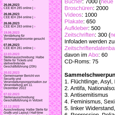
Bücher
: 7000 (
neue
26.06.2023
Broschüren
: 2000
CEE IEH 285 online |
»
Videos
: 1000
26.06.2023
CEE IEH 284 online |
»
Plakate
: 650
26.06.2023
CEE IEH 283 online |
»
Aufkleber
: 500
19.06.2023
Zeitschriften
: 300 (
n
Verstärkung für
Sommergastronomie gesucht
Infoladen werden zu
07.06.2023
Zeitschriftendatenb
CEE IEH 281 online |
»
davon im
Abo
: 60
22.03.2023
Stellenausschreibung: Halbe
CD-Roms: 75
Stelle für Tickets und
stellvertretende
Geschäftsführung (20h)
20.02.2023
Sammelschwerpun
Gemeinsamer Bericht von
Security und
1. Flüchtlinge, Asyl
Veranstaltungsorganisation zur
Veranstaltung am 11.
2. Antifa, Nationals
Dezember 2022
3. Antisemitismus
07.02.2023
Stellenausschreibung:
4. Feminismus, Sex
Geschäftsführung in Vollzeit
22.12.2022
5. linker Widerstand
Ausschreibung: Halbe Stelle für
Grafik und Layout / Half-time
6. Repression, Poli