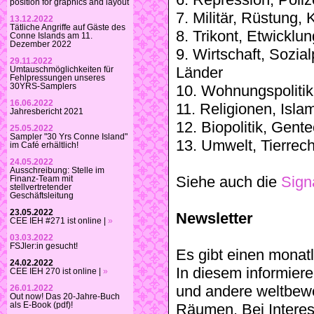
position for graphics and layout
7. Militär, Rüstung,
13.12.2022
Tätliche Angriffe auf Gäste des
8. Trikont, Etwicklun
Conne Islands am 11.
Dezember 2022
9. Wirtschaft, Sozial
29.11.2022
Länder
Umtauschmöglichkeiten für
Fehlpressungen unseres
30YRS-Samplers
10. Wohnungspoliti
16.06.2022
11. Religionen, Isla
Jahresbericht 2021
12. Biopolitik, Gent
25.05.2022
Sampler "30 Yrs Conne Island"
13. Umwelt, Tierrec
im Café erhältlich!
24.05.2022
Ausschreibung: Stelle im
Siehe auch die
Sign
Finanz-Team mit
stellvertretender
Geschäftsleitung
23.05.2022
Newsletter
CEE IEH #271 ist online |
»
03.03.2022
FSJler:in gesucht!
Es gibt einen monat
24.02.2022
In diesem informiere
CEE IEH 270 ist online |
»
und andere weltbew
26.01.2022
Out now! Das 20-Jahre-Buch
als E-Book (pdf)!
Räumen. Bei Intere