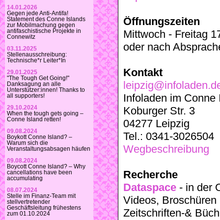
14.01.2026
Gegen jede Anti-Antifa!
Öffnungszeiten
Statement des Conne Islands
zur Mobilmachung gegen
antifaschistische Projekte in
Mittwoch - Freitag 1
Connewitz
oder nach Absprach
03.11.2025
Stellenausschreibung:
Technische*r Leiter*In
Kontakt
29.01.2025
"The Tough Get Going!"
leipzig@infoladen.d
Danksagung an alle
Unterstützer:innen! Thanks to
Infoladen im Conne I
all supporters!
29.10.2024
Koburger Str. 3
When the tough gets going –
Conne Island retten!
04277 Leipzig
09.08.2024
Tel.: 0341-3026504
Boykott Conne Island? –
Warum sich die
Wegbeschreibung
Veranstaltungsabsagen häufen
09.08.2024
Boycott Conne Island? – Why
Recherche
cancellations have been
accumulating
Dataspace
- in der 
08.07.2024
Stelle im Finanz-Team mit
Videos, Broschüren 
stellvertretender
Geschäftsleitung frühestens
Zeitschriften-& Büch
zum 01.10.2024