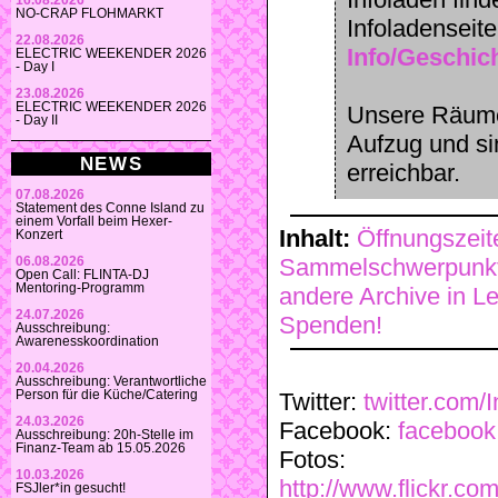
16.08.2026
NO-CRAP FLOHMARKT
Infoladenseite
22.08.2026
Info/Geschic
ELECTRIC WEEKENDER 2026
- Day I
23.08.2026
ELECTRIC WEEKENDER 2026
Unsere Räume 
- Day II
Aufzug und sin
NEWS
erreichbar.
07.08.2026
Statement des Conne Island zu
einem Vorfall beim Hexer-
Inhalt:
Öffnungszeit
Konzert
06.08.2026
Sammelschwerpunk
Open Call: FLINTA-DJ
Mentoring-Programm
andere Archive in Le
24.07.2026
Spenden!
Ausschreibung:
Awarenesskoordination
20.04.2026
Ausschreibung: Verantwortliche
Person für die Küche/Catering
Twitter:
twitter.com/
24.03.2026
Facebook:
facebook
Ausschreibung: 20h-Stelle im
Finanz-Team ab 15.05.2026
Fotos:
10.03.2026
http://www.flickr.co
FSJler*in gesucht!