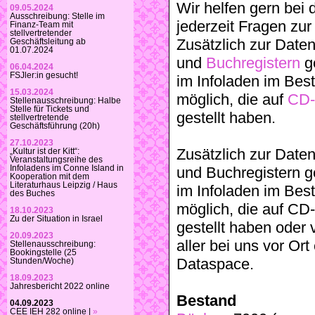
Wir helfen gern bei
09.05.2024
Ausschreibung: Stelle im
jederzeit Fragen zu
Finanz-Team mit
stellvertretender
Zusätzlich zur Dat
Geschäftsleitung ab
01.07.2024
und
Buchregistern
ge
06.04.2024
FSJler:in gesucht!
im Infoladen im Best
15.03.2024
möglich, die auf
CD
Stellenausschreibung: Halbe
Stelle für Tickets und
gestellt haben.
stellvertretende
Geschäftsführung (20h)
27.10.2023
Zusätzlich zur Dat
„Kultur ist der Kitt“:
Veranstaltungsreihe des
Infoladens im Conne Island in
und Buchregistern g
Kooperation mit dem
Literaturhaus Leipzig / Haus
im Infoladen im Best
des Buches
möglich, die auf CD-
18.10.2023
Zu der Situation in Israel
gestellt haben oder v
20.09.2023
aller bei uns vor Ort
Stellenausschreibung:
Bookingstelle (25
Dataspace.
Stunden/Woche)
18.09.2023
Jahresbericht 2022 online
Bestand
04.09.2023
CEE IEH 282 online |
»