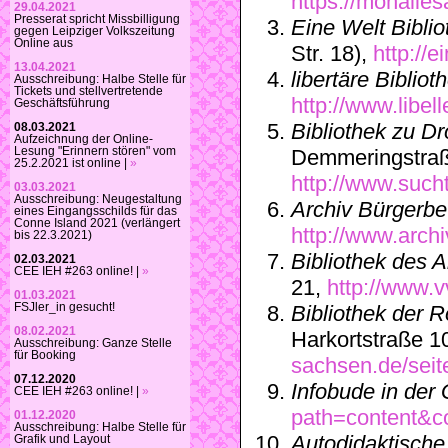
https://monalies
29.04.2021
Presserat spricht Missbilligung
Eine Welt Biblio
gegen Leipziger Volkszeitung
Online aus
Str. 18),
http://e
13.04.2021
libertäre Bibliot
Ausschreibung: Halbe Stelle für
Tickets und stellvertretende
http://www.libell
Geschäftsführung
Bibliothek zu D
08.03.2021
Aufzeichnung der Online-
Lesung "Erinnern stören" vom
Demmeringstra
25.2.2021 ist online |
»
http://www.such
03.03.2021
Ausschreibung: Neugestaltung
Archiv Bürgerb
eines Eingangsschilds für das
Conne Island 2021 (verlängert
http://www.arch
bis 22.3.2021)
Bibliothek des 
02.03.2021
CEE IEH #263 online! |
»
21,
http://www.v
01.03.2021
FSJler_in gesucht!
Bibliothek der 
08.02.2021
Harkortstraße 1
Ausschreibung: Ganze Stelle
für Booking
sachsen.de/seite
07.12.2020
Infobude in der
CEE IEH #263 online! |
»
path=content&c
01.12.2020
Ausschreibung: Halbe Stelle für
Autodidaktische I
Grafik und Layout