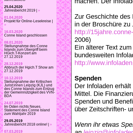
machen. Der Infolade
25.04.2020
Jahresbericht 2019 |
»
Zur Geschichte des L
01.04.2020
Projekt für Online-Lesekreise |
in der Broschüre zu
»
http://15jahre.conne
16.03.2020
Conne Island geschlossen
2006)
08.01.2020
Ein älterer Text zum
Stellungnahme des Conne
Islands zum Übergriff beim
HGich.T-Konzert am
bundesweiten Infola
27.12.2019
http://www.infoladen
28.12.2019
Abbruch der Hgich.T Show am
27.12.2019
Spenden
10.12.2019
Stellungnahme der Kritischen
Der Infoladen erhält
Jurist:innen Leipzig (KJL) und
des Conne Islands zum Entzug
Mittel. Die Finanzie
der Gemeinnützigkeit des VVN-
BDA
Spenden und Benefiz
24.07.2019
Im Osten nichts Neues.
über Zeitschriften-
Statement des Conne Island
zum Wahljahr 2019
29.05.2019
Wenn ihr etwas Spend
Jahresbericht 2018 online! |
»
an
leipzig@infolade
07.03.2019