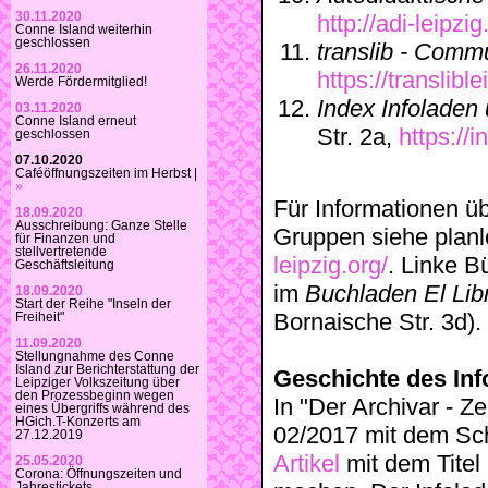
30.11.2020
http://adi-leipzig
Conne Island weiterhin
geschlossen
translib - Comm
26.11.2020
https://translib
Werde Fördermitglied!
Index Infoladen 
03.11.2020
Conne Island erneut
Str. 2a,
https://
geschlossen
07.10.2020
Caféöffnungszeiten im Herbst |
»
Für Informationen üb
18.09.2020
Ausschreibung: Ganze Stelle
Gruppen siehe planl
für Finanzen und
stellvertretende
leipzig.org/
. Linke B
Geschäftsleitung
im
Buchladen El Lib
18.09.2020
Start der Reihe "Inseln der
Bornaische Str. 3d).
Freiheit"
11.09.2020
Stellungnahme des Conne
Island zur Berichterstattung der
Geschichte des Inf
Leipziger Volkszeitung über
den Prozessbeginn wegen
In "Der Archivar - Z
eines Übergriffs während des
HGich.T-Konzerts am
02/2017 mit dem Sch
27.12.2019
Artikel
mit dem Titel
25.05.2020
Corona: Öffnungszeiten und
Jahrestickets