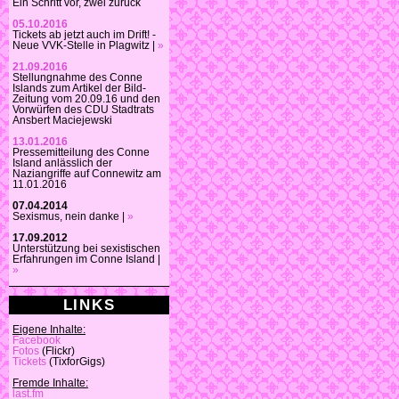
Ein Schritt vor, zwei zurück
05.10.2016
Tickets ab jetzt auch im Drift! -
Neue VVK-Stelle in Plagwitz |
»
21.09.2016
Stellungnahme des Conne
Islands zum Artikel der Bild-
Zeitung vom 20.09.16 und den
Vorwürfen des CDU Stadtrats
Ansbert Maciejewski
13.01.2016
Pressemitteilung des Conne
Island anlässlich der
Naziangriffe auf Connewitz am
11.01.2016
07.04.2014
Sexismus, nein danke |
»
17.09.2012
Unterstützung bei sexistischen
Erfahrungen im Conne Island |
»
LINKS
Eigene Inhalte:
Facebook
Fotos
(Flickr)
Tickets
(TixforGigs)
Fremde Inhalte:
last.fm