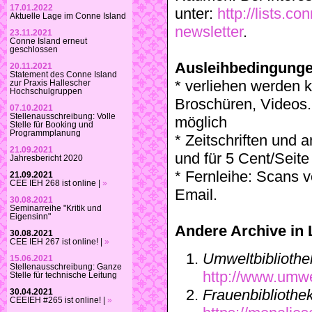
17.01.2022
unter:
http://lists.c
Aktuelle Lage im Conne Island
newsletter
.
23.11.2021
Conne Island erneut
geschlossen
Ausleihbedingung
20.11.2021
Statement des Conne Island
* verliehen werden 
zur Praxis Hallescher
Hochschulgruppen
Broschüren, Videos. 
07.10.2021
Stellenausschreibung: Volle
möglich
Stelle für Booking und
Programmplanung
* Zeitschriften und
21.09.2021
und für 5 Cent/Seite
Jahresbericht 2020
* Fernleihe: Scans 
21.09.2021
CEE IEH 268 ist online |
»
Email.
30.08.2021
Seminarreihe "Kritik und
Eigensinn"
Andere Archive in 
30.08.2021
CEE IEH 267 ist online! |
»
Umweltbibliothe
15.06.2021
Stellenausschreibung: Ganze
http://www.umwel
Stelle für technische Leitung
Frauenbiblioth
30.04.2021
CEEIEH #265 ist online! |
»