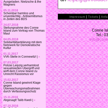
Ausgeladen. Nietzsche & the
Wagners
05.11.2018
Scheinbar harmlos und
|
|
unverdächtig - Antisemitismus
Impressum
Tickets
Anfa
in Zeiten des BDS
24.07.2018
Stellungnahme des Conne
Conne Isl
Island zum Vortrag von Thomas
Maul
Tel.: 
info@conn
04.05.2018
Solidaritätserklärung mit dem
Netzwerk für Demokratische
Kultur
01.11.2017
VVK-Stelle in Connewitz! |
»
07.03.2017
Polizei Leipzig verharmlost
sexualisierten Übergriff und
wirft dem Conne Island zu
Unrecht Rassismus vor
15.02.2017
Conne Island gewinnt Klage
gegen
Überwachungsmaßnahmen
durch Verfassungsschutz
15.11.2016
Abgesagt! Talib Kweli |
»
07.10.2016