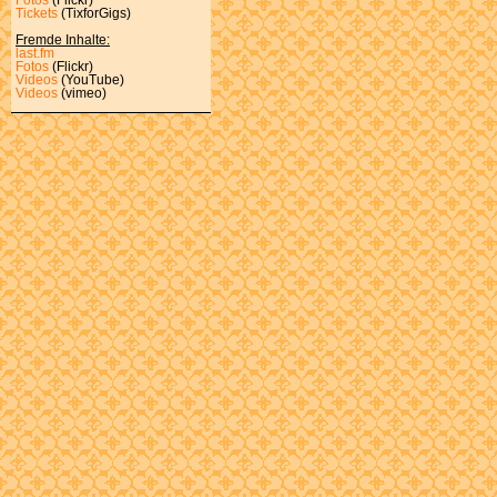
Tickets
(TixforGigs)
Fremde Inhalte:
last.fm
Fotos
(Flickr)
Videos
(YouTube)
Videos
(vimeo)