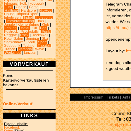
Experimental
|
Feat.Fem
|
Film
|
Telegram Chan
Filmquiz
|
Folk
|
Footwork
|
Funk
|
Ghetto
|
Grime
|
informieren, o
Halftime
|
Hardcore
|
HipHop
|
House
|
Import/Export
|
ist, vermeide
Inbetween
|
Indie
|
Indietronic
wieder. Wir s
|
Infoveranstaltung
|
Jazz
|
Jungle
|
Kleine Bühne
|
Klub
|
https://t.me
Lesung
|
Metal
|
Oi!
|
Pop
|
Postrock
|
Psychobilly
|
Punk
|
Reggae
|
Rock
|
RocknRoll
|
Spendenempf
Roter Salon
|
Seminar
|
Ska
|
Snowshower
|
Soul
|
Sport
|
Subbotnik
|
Techno
|
Theater
|
Trance
|
Veranda
|
Wave
|
Layout by:
ht
Workshop
|
tanzbar
|
x no dogs all
VORVERKAUF
x good weathe
Keine
Kartenvorverkaufsstellen
bekannt.
|
|
Impressum
Tickets
Anfa
Online-Verkauf
Conne Isl
LINKS
Tel.: 
info@conn
Eigene Inhalte:
Facebook
Fotos
(Flickr)