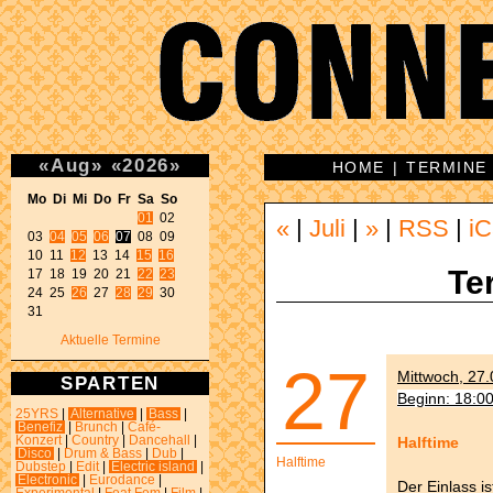
«
Aug
»
«
2026
»
HOME
|
TERMINE
Mo Di Mi Do Fr Sa So 
01
 02 

«
|
Juli
|
»
|
RSS
|
iC
03 
04
05
06
07
 08 09 

10 11 
12
 13 14 
15
16
Te
17 18 19 20 21 
22
23
24 25 
26
 27 
28
29
 30 

31 
Aktuelle Termine
27
Mittwoch, 27.
SPARTEN
Beginn: 18:0
25YRS
|
Alternative
|
Bass
|
Benefiz
|
Brunch
|
Café-
Halftime
Konzert
|
Country
|
Dancehall
|
Disco
|
Drum & Bass
|
Dub
|
Halftime
Dubstep
|
Edit
|
Electric island
|
Electronic
|
Eurodance
|
Der Einlass i