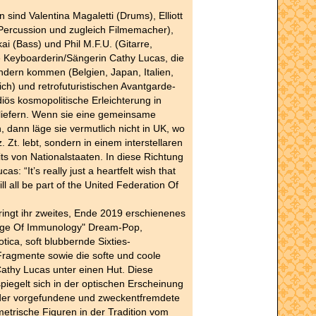
 sind Valentina Magaletti (Drums), Elliott
 Percussion und zugleich Filmemacher),
 (Bass) und Phil M.F.U. (Gitarre,
 Keyboarderin/Sängerin Cathy Lucas, die
ndern kommen (Belgien, Japan, Italien,
ch) und retrofuturistischen Avantgarde-
iös kosmopolitische Erleichterung in
 liefern. Wenn sie eine gemeinsame
, dann läge sie vermutlich nicht in UK, wo
. Zt. lebt, sondern in einem interstellaren
ts von Nationalstaaten. In diese Richtung
as: “It’s really just a heartfelt wish that
l all be part of the United Federation Of
ringt ihr zweites, Ende 2019 erschienenes
ge Of Immunology" Dream-Pop,
tica, soft blubbernde Sixties-
Fragmente sowie die softe und coole
athy Lucas unter einen Hut. Diese
spiegelt sich in der optischen Erscheinung
 der vorgefundene und zweckentfremdete
etrische Figuren in der Tradition vom