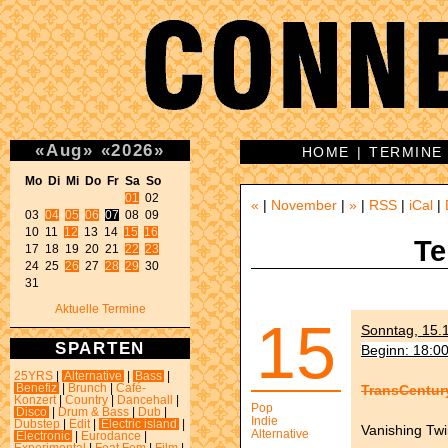
«
Aug
»
«
2026
»
HOME
|
TERMINE
Mo Di Mi Do Fr Sa So 
01
 02 

«
|
November
|
»
|
RSS
|
iCal
|
03 
04
05
06
07
 08 09 

10 11 
12
 13 14 
15
16
Te
17 18 19 20 21 
22
23
24 25 
26
 27 
28
29
 30 

31 
Aktuelle Termine
15
Sonntag, 15.1
SPARTEN
Beginn: 18:0
25YRS
|
Alternative
|
Bass
|
TransCentur
Benefiz
|
Brunch
|
Café-
Konzert
|
Country
|
Dancehall
|
Pop
Disco
|
Drum & Bass
|
Dub
|
Indie
Dubstep
|
Edit
|
Electric island
|
Vanishing Tw
Alternative
Electronic
|
Eurodance
|