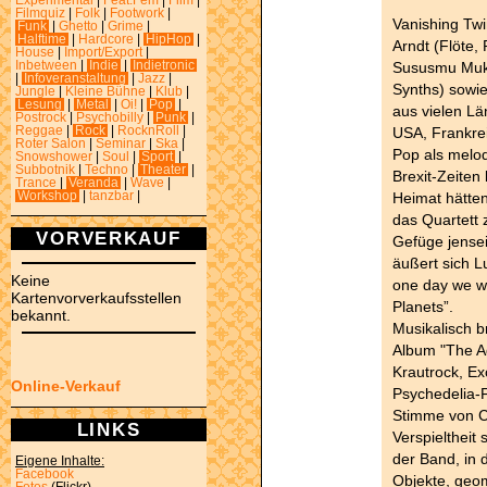
Experimental
|
Feat.Fem
|
Film
|
Filmquiz
|
Folk
|
Footwork
|
Vanishing Twin
Funk
|
Ghetto
|
Grime
|
Halftime
|
Hardcore
|
HipHop
|
Arndt (Flöte,
House
|
Import/Export
|
Sususmu Mukai
Inbetween
|
Indie
|
Indietronic
|
Infoveranstaltung
|
Jazz
|
Synths) sowie
Jungle
|
Kleine Bühne
|
Klub
|
Lesung
|
Metal
|
Oi!
|
Pop
|
aus vielen Lä
Postrock
|
Psychobilly
|
Punk
|
USA, Frankrei
Reggae
|
Rock
|
RocknRoll
|
Roter Salon
|
Seminar
|
Ska
|
Pop als melod
Snowshower
|
Soul
|
Sport
|
Subbotnik
|
Techno
|
Theater
|
Brexit-Zeiten
Trance
|
Veranda
|
Wave
|
Heimat hätten
Workshop
|
tanzbar
|
das Quartett z
VORVERKAUF
Gefüge jensei
äußert sich Luc
Keine
one day we wil
Kartenvorverkaufsstellen
Planets”.
bekannt.
Musikalisch b
Album "The A
Krautrock, Exo
Online-Verkauf
Psychedelia-
Stimme von C
LINKS
Verspieltheit 
der Band, in
Eigene Inhalte:
Facebook
Objekte, geom
Fotos
(Flickr)