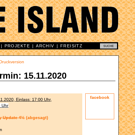
|
PROJEKTE
|
ARCHIV
|
FREISITZ
Druckversion
rmin: 15.11.2020
facebook
1.2020, Einlass: 17:00 Uhr,
0 Uhr
y Update 4½
(abgesagt)
in