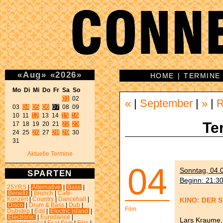
«
Aug
»
«
2026
»
HOME
|
TERMINE
Mo Di Mi Do Fr Sa So 
01
 02 

«
|
September
|
»
|
03 
04
05
06
07
 08 09 

10 11 
12
 13 14 
15
16
Te
17 18 19 20 21 
22
23
24 25 
26
 27 
28
29
 30 

31 
Aktuelle Termine
04
Sonntag, 04.0
SPARTEN
Beginn: 21:3
25YRS
|
Alternative
|
Bass
|
Benefiz
|
Brunch
|
Café-
KINO: DER 
Konzert
|
Country
|
Dancehall
|
Disco
|
Drum & Bass
|
Dub
|
Film
Dubstep
|
Edit
|
Electric island
|
Electronic
|
Eurodance
|
Lars Kraume,