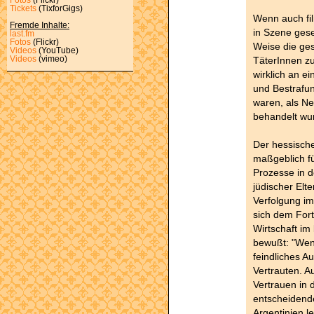
Tickets
(TixforGigs)
Wenn auch fi
Fremde Inhalte:
in Szene gese
last.fm
Fotos
(Flickr)
Weise die ges
Videos
(YouTube)
TäterInnen zu
Videos
(vimeo)
wirklich an e
und Bestrafun
waren, als N
behandelt wu
Der hessische
maßgeblich f
Prozesse in d
jüdischer Elt
Verfolgung im
sich dem Fortl
Wirtschaft im
bewußt: "Wenn
feindliches A
Vertrauten. 
Vertrauen in 
entscheidend
Argentinien 