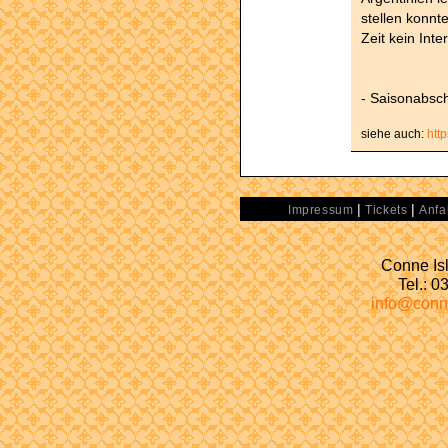
stellen konnt
Zeit kein Inte
- Saisonabsch
siehe auch:
htt
|
|
Impressum
Tickets
Anfa
Conne Isl
Tel.: 
info@conn