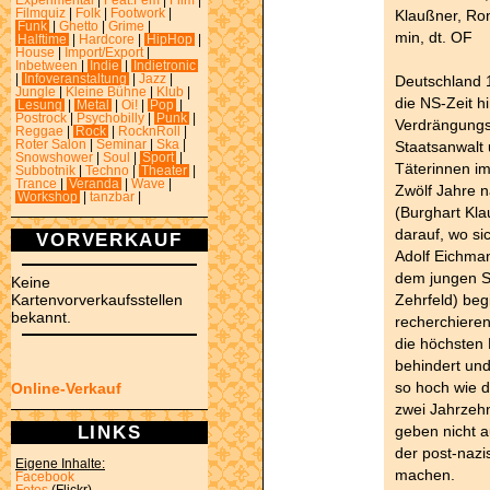
Experimental
|
Feat.Fem
|
Film
|
Klaußner, Ro
Filmquiz
|
Folk
|
Footwork
|
Funk
|
Ghetto
|
Grime
|
min, dt. OF
Halftime
|
Hardcore
|
HipHop
|
House
|
Import/Export
|
Inbetween
|
Indie
|
Indietronic
Deutschland 
|
Infoveranstaltung
|
Jazz
|
Jungle
|
Kleine Bühne
|
Klub
|
die NS-Zeit hi
Lesung
|
Metal
|
Oi!
|
Pop
|
Postrock
|
Psychobilly
|
Punk
|
Verdrängungsw
Reggae
|
Rock
|
RocknRoll
|
Staatsanwalt 
Roter Salon
|
Seminar
|
Ska
|
Snowshower
|
Soul
|
Sport
|
Täterinnen im
Subbotnik
|
Techno
|
Theater
|
Trance
|
Veranda
|
Wave
|
Zwölf Jahre n
Workshop
|
tanzbar
|
(Burghart Kl
darauf, wo s
VORVERKAUF
Adolf Eichman
dem jungen S
Keine
Zehrfeld) beg
Kartenvorverkaufsstellen
bekannt.
recherchieren
die höchsten 
behindert und
so hoch wie d
Online-Verkauf
zwei Jahrzeh
LINKS
geben nicht a
der post-nazi
Eigene Inhalte:
machen.
Facebook
Fotos
(Flickr)