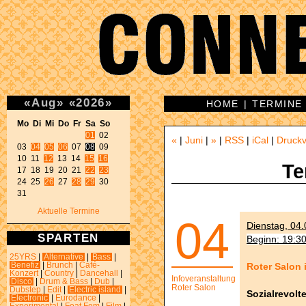
«
Aug
»
«
2026
»
HOME
|
TERMINE
Mo Di Mi Do Fr Sa So 
01
 02 

«
|
Juni
|
»
|
RSS
|
iCal
|
Druckv
03 
04
05
06
 07 
08
 09 

10 11 
12
 13 14 
15
16
Te
17 18 19 20 21 
22
23
24 25 
26
 27 
28
29
 30 

31 
Aktuelle Termine
04
Dienstag, 04.
SPARTEN
Beginn: 19:3
25YRS
|
Alternative
|
Bass
|
Roter Salon 
Benefiz
|
Brunch
|
Café-
Konzert
|
Country
|
Dancehall
|
Infoveranstaltung
Disco
|
Drum & Bass
|
Dub
|
Roter Salon
Dubstep
|
Edit
|
Electric island
|
Sozialrevolt
Electronic
|
Eurodance
|