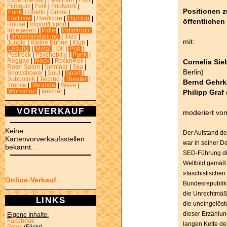
Experimental
|
Feat.Fem
|
Film
|
Filmquiz
|
Folk
|
Footwork
|
Positionen z
Funk
|
Ghetto
|
Grime
|
Halftime
|
Hardcore
|
HipHop
|
öffentliche
House
|
Import/Export
|
Inbetween
|
Indie
|
Indietronic
|
Infoveranstaltung
|
Jazz
|
mit:
Jungle
|
Kleine Bühne
|
Klub
|
Lesung
|
Metal
|
Oi!
|
Pop
|
Postrock
|
Psychobilly
|
Punk
|
Cornelia Sie
Reggae
|
Rock
|
RocknRoll
|
Roter Salon
|
Seminar
|
Ska
|
Berlin)
Snowshower
|
Soul
|
Sport
|
Subbotnik
|
Techno
|
Theater
|
Bernd Gehrk
Trance
|
Veranda
|
Wave
|
Philipp Graf
(
Workshop
|
tanzbar
|
VORVERKAUF
moderiert v
Keine
Der Aufstand de
Kartenvorverkaufsstellen
war in seiner 
bekannt.
SED-Führung di
Weltbild gemäß
»faschistischen
Online-Verkauf
Bundesrepublik 
die Unrechtmäß
LINKS
die uneingelöste
dieser Erzählung
Eigene Inhalte:
Facebook
langen Kette de
Fotos
(Flickr)