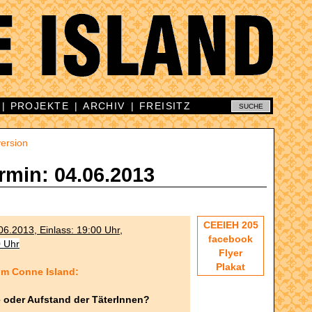
|
PROJEKTE
|
ARCHIV
|
FREISITZ
ersion
rmin: 04.06.2013
CEEIEH 205
06.2013, Einlass: 19:00 Uhr,
facebook
0 Uhr
Flyer
Plakat
im Conne Island:
e oder Aufstand der TäterInnen?