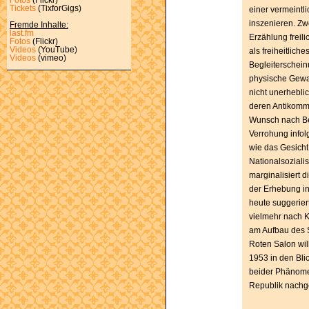
Tickets
(TixforGigs)
einer vermeintli
inszenieren. Zw
Fremde Inhalte:
last.fm
Erzählung freili
Fotos
(Flickr)
Videos
(YouTube)
als freiheitlich
Videos
(vimeo)
Begleiterschein
physische Gewal
nicht unerhebli
deren Antikomm
Wunsch nach Be
Verrohung infol
wie das Gesicht
Nationalsozial
marginalisiert 
der Erhebung in
heute suggeriert
vielmehr nach K
am Aufbau des S
Roten Salon wil
1953 in den Bli
beider Phänomen
Republik nachg