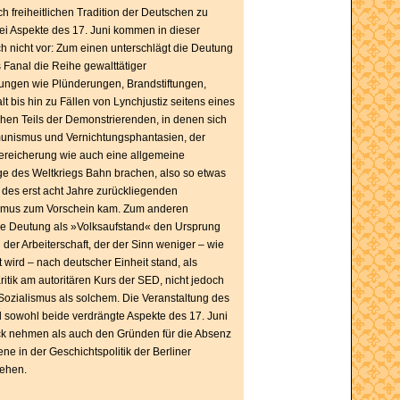
ch freiheitlichen Tradition der Deutschen zu
ei Aspekte des 17. Juni kommen in dieser
ch nicht vor: Zum einen unterschlägt die Deutung
es Fanal die Reihe gewalttätiger
ungen wie Plünderungen, Brandstiftungen,
t bis hin zu Fällen von Lynchjustiz seitens eines
chen Teils der Demonstrierenden, in denen sich
unismus und Vernichtungsphantasien, der
reicherung wie auch eine allgemeine
ge des Weltkriegs Bahn brachen, also so etwas
 des erst acht Jahre zurückliegenden
ismus zum Vorschein kam. Zum anderen
die Deutung als »Volksaufstand« den Ursprung
 der Arbeiterschaft, der der Sinn weniger – wie
 wird – nach deutscher Einheit stand, als
ritik am autoritären Kurs der SED, nicht jedoch
ozialismus als solchem. Die Veranstaltung des
l sowohl beide verdrängte Aspekte des 17. Juni
ck nehmen als auch den Gründen für die Absenz
e in der Geschichtspolitik der Berliner
ehen.