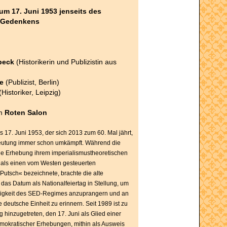
um 17. Juni 1953 jenseits des
n Gedenkens
beck
(Historikerin und Publizistin aus
e
(Publizist, Berlin)
Historiker, Leipzig)
om
Roten Salon
s 17. Juni 1953, der sich 2013 zum 60. Mal jährt,
Deutung immer schon umkämpft. Während die
e Erhebung ihrem imperialismustheoretischen
 als einen vom Westen gesteuerten
 Putsch« bezeichnete, brachte die alte
das Datum als Nationalfeiertag in Stellung, um
igkeit des SED-Regimes anzuprangern und an
 deutsche Einheit zu erinnern. Seit 1989 ist zu
 hinzugetreten, den 17. Juni als Glied einer
mokratischer Erhebungen, mithin als Ausweis