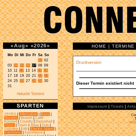
«
Aug
»
«
2026
»
HOME
|
TERMINE
Mo Di Mi Do Fr Sa So 
01
 02 

Druckversion
03 
04
05
06
07
 08 09 

10 11 
12
 13 14 
15
16
17 18 19 20 21 
22
23
24 25 
26
 27 
28
29
 30 

Dieser Termin existiert nicht
31 
Aktuelle Termine
SPARTEN
|
|
Impressum
Tickets
Anfa
25YRS
|
Alternative
|
Bass
|
Con
Benefiz
|
Brunch
|
Café-
Konzert
|
Country
|
Dancehall
|
info
Disco
|
Drum & Bass
|
Dub
|
Dubstep
|
Edit
|
Electric island
|
Electronic
|
Eurodance
|