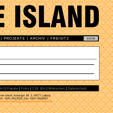
|
PROJEKTE
|
ARCHIV
|
FREISITZ
|
|
|
|
|
hrt
Plakate
Fotos
CEE IEH
Mitmachen
Datenschutz
ne Island, Koburger Str. 3, 04277 Leipzig
Tel.: 0341-3013028, Fax: 0341-3026503
@conne-island.de
,
tickets@conne-island.de