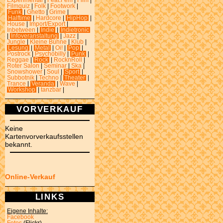
Experimental
|
Feat.Fem
|
Film
|
Filmquiz
|
Folk
|
Footwork
|
Funk
|
Ghetto
|
Grime
|
Halftime
|
Hardcore
|
HipHop
|
House
|
Import/Export
|
Inbetween
|
Indie
|
Indietronic
|
Infoveranstaltung
|
Jazz
|
Jungle
|
Kleine Bühne
|
Klub
|
Lesung
|
Metal
|
Oi!
|
Pop
|
Postrock
|
Psychobilly
|
Punk
|
Reggae
|
Rock
|
RocknRoll
|
Roter Salon
|
Seminar
|
Ska
|
Snowshower
|
Soul
|
Sport
|
Subbotnik
|
Techno
|
Theater
|
Trance
|
Veranda
|
Wave
|
Workshop
|
tanzbar
|
VORVERKAUF
Keine
Kartenvorverkaufsstellen
bekannt.
Online-Verkauf
LINKS
Eigene Inhalte:
Facebook
Fotos
(Flickr)