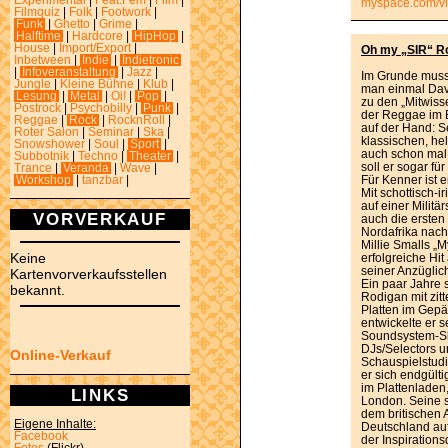
Experimental
|
Feat.Fem
|
Film
|
myspace.com/v
Filmquiz
|
Folk
|
Footwork
|
Funk
|
Ghetto
|
Grime
|
Halftime
|
Hardcore
|
HipHop
|
House
|
Import/Export
|
Oh my „SIR“ Rod
Inbetween
|
Indie
|
Indietronic
|
Infoveranstaltung
|
Jazz
|
Im Grunde muss
Jungle
|
Kleine Bühne
|
Klub
|
man einmal Dav
Lesung
|
Metal
|
Oi!
|
Pop
|
zu den „Mitwisse
Postrock
|
Psychobilly
|
Punk
|
der Reggae im B
Reggae
|
Rock
|
RocknRoll
|
auf der Hand: S
Roter Salon
|
Seminar
|
Ska
|
klassischen, hel
Snowshower
|
Soul
|
Sport
|
auch schon mal i
Subbotnik
|
Techno
|
Theater
|
soll er sogar f
Trance
|
Veranda
|
Wave
|
Für Kenner ist 
Workshop
|
tanzbar
|
Mit schottisch-
auf einer Militä
VORVERKAUF
auch die ersten
Nordafrika nach
Millie Smalls „M
Keine
erfolgreiche Hit
seiner Anzüglic
Kartenvorverkaufsstellen
Ein paar Jahre s
bekannt.
Rodigan mit zit
Platten im Gepä
entwickelte er 
Soundsystem-S
DJs/Selectors 
Online-Verkauf
Schauspielstud
er sich endgülti
im Plattenladen
LINKS
London. Seine 
dem britischen
Eigene Inhalte:
Deutschland au
Facebook
der Inspiration
Fotos
(Flickr)