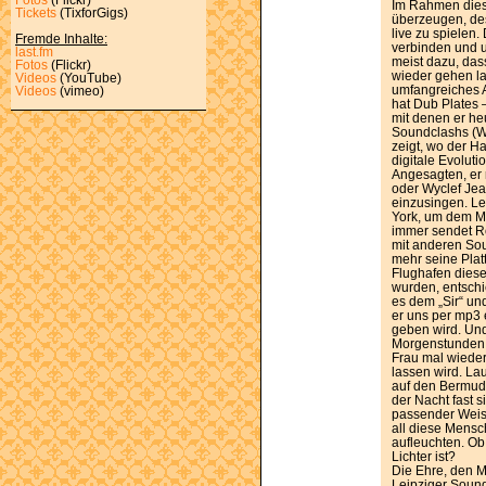
Im Rahmen dies
Tickets
(TixforGigs)
überzeugen, de
live zu spielen
Fremde Inhalte:
verbinden und un
last.fm
meist dazu, das
Fotos
(Flickr)
wieder gehen la
Videos
(YouTube)
umfangreiches A
Videos
(vimeo)
hat Dub Plates 
mit denen er he
Soundclashs (W
zeigt, wo der H
digitale Evoluti
Angesagten, er r
oder Wyclef Jea
einzusingen. Le
York, um dem Me
immer sendet Ro
mit anderen Sou
mehr seine Pla
Flughafen die
wurden, entschi
es dem „Sir“ un
er uns per mp3 
geben wird. Und
Morgenstunden 
Frau mal wieder
lassen wird. La
auf den Bermuda
der Nacht fast 
passender Weise
all diese Mens
aufleuchten. Ob
Lichter ist?
Die Ehre, den M
Leipziger Sound