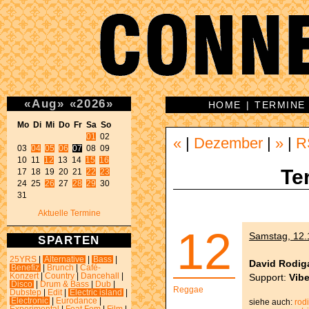
«
Aug
»
«
2026
»
HOME
|
TERMINE
Mo Di Mi Do Fr Sa So 
01
 02 

«
|
Dezember
|
»
|
R
03 
04
05
06
07
 08 09 

10 11 
12
 13 14 
15
16
Te
17 18 19 20 21 
22
23
24 25 
26
 27 
28
29
 30 

31 
Aktuelle Termine
12
Samstag, 12.1
SPARTEN
25YRS
|
Alternative
|
Bass
|
David Rodig
Benefiz
|
Brunch
|
Café-
Support:
Vib
Konzert
|
Country
|
Dancehall
|
Disco
|
Drum & Bass
|
Dub
|
Reggae
Dubstep
|
Edit
|
Electric island
|
Electronic
|
Eurodance
|
siehe auch:
rod