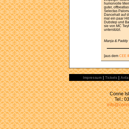
humorvolle Mens
guter, offbeatl
Selectas Palom
Dancehall auf d
mal ein paar Hi
Dubstep und Ba
sie von MC Twyk
unterstützt.
Manja & Paddy
[aus dem
CEE I
|
|
Impressum
Tickets
Anfa
Conne Isl
Tel.: 
info@conn