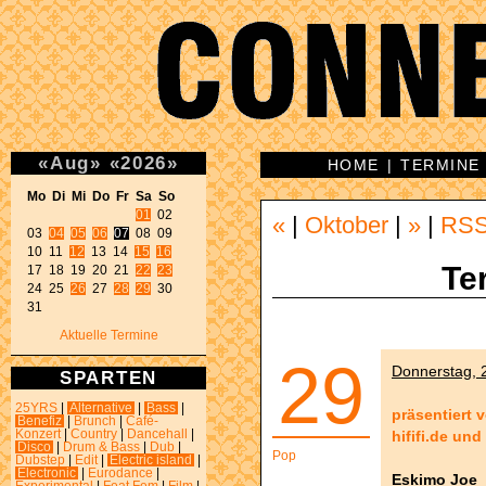
«
Aug
»
«
2026
»
HOME
|
TERMINE
Mo Di Mi Do Fr Sa So 
01
 02 

«
|
Oktober
|
»
|
RS
03 
04
05
06
07
 08 09 

10 11 
12
 13 14 
15
16
Te
17 18 19 20 21 
22
23
24 25 
26
 27 
28
29
 30 

31 
Aktuelle Termine
29
Donnerstag, 2
SPARTEN
25YRS
|
Alternative
|
Bass
|
präsentiert 
Benefiz
|
Brunch
|
Café-
hififi.de un
Konzert
|
Country
|
Dancehall
|
Disco
|
Drum & Bass
|
Dub
|
Pop
Dubstep
|
Edit
|
Electric island
|
Electronic
|
Eurodance
|
Eskimo Joe