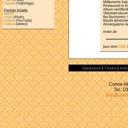
Mittlerweile ha
Tickets
(TixforGigs)
Restaurant in ih
Album veröffentl
Fremde Inhalte:
Stammproduzent 
last.fm
the Bunnymen, P
Fotos
(Flickr)
Bands ähnlichen 
Videos
(YouTube)
Videos
(vimeo)
Ahnengalerie de
motor.de
[aus dem
CEE I
|
|
Impressum
Tickets
Anfa
Conne Isl
Tel.: 
info@conn