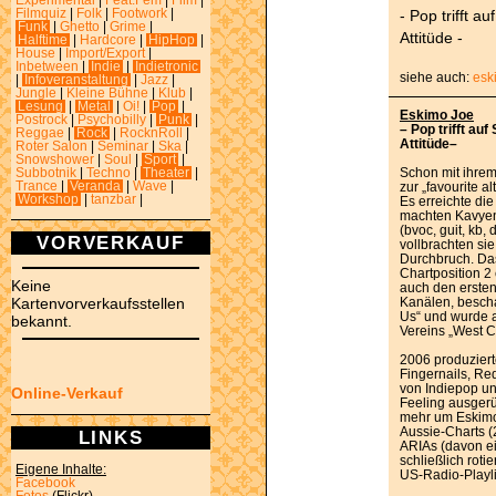
Experimental
|
Feat.Fem
|
Film
|
- Pop trifft 
Filmquiz
|
Folk
|
Footwork
|
Funk
|
Ghetto
|
Grime
|
Attitüde -
Halftime
|
Hardcore
|
HipHop
|
House
|
Import/Export
|
Inbetween
|
Indie
|
Indietronic
siehe auch:
esk
|
Infoveranstaltung
|
Jazz
|
Jungle
|
Kleine Bühne
|
Klub
|
Lesung
|
Metal
|
Oi!
|
Pop
|
Eskimo Joe
Postrock
|
Psychobilly
|
Punk
|
– Pop trifft au
Reggae
|
Rock
|
RocknRoll
|
Attitüde–
Roter Salon
|
Seminar
|
Ska
|
Snowshower
|
Soul
|
Sport
|
Schon mit ihre
Subbotnik
|
Techno
|
Theater
|
Trance
|
Veranda
|
Wave
|
zur „favourite a
Workshop
|
tanzbar
|
Es erreichte di
machten Kavyen 
(bvoc, guit, kb,
VORVERKAUF
vollbrachten sie
Durchbruch. Das
Chartposition 2
Keine
auch den ersten 
Kartenvorverkaufsstellen
Kanälen, bescha
Us“ und wurde a
bekannt.
Vereins „West C
2006 produziert
Fingernails, Re
von Indiepop un
Online-Verkauf
Feeling ausgerü
mehr um Eskimo
Aussie-Charts (
LINKS
ARIAs (davon ei
schließlich roti
Eigene Inhalte:
US-Radio-Playli
Facebook
Fotos
(Flickr)