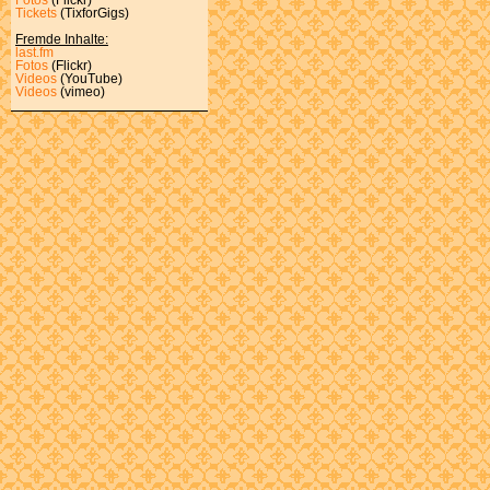
Tickets
(TixforGigs)
Fremde Inhalte:
last.fm
Fotos
(Flickr)
Videos
(YouTube)
Videos
(vimeo)