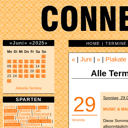
«
Juni
»
«
2025
»
HOME
|
TERMINE
Mo Di Mi Do Fr Sa So 
01
«
|
Juni
|
»
|
Plakate
02
03
04
05
06
07
08
09 
10
11
12
13
 14 
15
Alle Term
16
17
18
19
 20 
21
22
23 24 
25
26
27
28
29
30
Aktuelle Termine
29
Sonntag, 29.0
SPARTEN
25YRS
|
Alternative
|
Bass
|
MUSIC & M
Benefiz
|
Brunch
|
Café-
Konzert
|
Country
|
Dancehall
|
Disco
|
Drum & Bass
|
Dub
|
Veranda
Diese Sommer
Dubstep
|
Edit
|
Electric island
|
Electronic
|
Eurodance
|
allsonntäglic