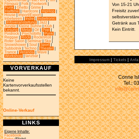
Experimental
|
Feat.Fem
|
Film
|
Von 15-21 Uh
Filmquiz
|
Folk
|
Footwork
|
Funk
|
Ghetto
|
Grime
|
Freisitz zuve
Halftime
|
Hardcore
|
HipHop
|
House
|
Import/Export
|
selbstverstä
Inbetween
|
Indie
|
Indietronic
Getränk aus T
|
Infoveranstaltung
|
Jazz
|
Jungle
|
Kleine Bühne
|
Klub
|
Kein Eintritt.
Lesung
|
Metal
|
Oi!
|
Pop
|
Postrock
|
Psychobilly
|
Punk
|
Reggae
|
Rock
|
RocknRoll
|
Roter Salon
|
Seminar
|
Ska
|
Snowshower
|
Soul
|
Sport
|
Subbotnik
|
Techno
|
Theater
|
Trance
|
Veranda
|
Wave
|
Workshop
|
tanzbar
|
|
|
Impressum
Tickets
Anfa
VORVERKAUF
Conne Isl
Keine
Tel.: 
Kartenvorverkaufsstellen
info@conn
bekannt.
Online-Verkauf
LINKS
Eigene Inhalte:
Facebook
Fotos
(Flickr)