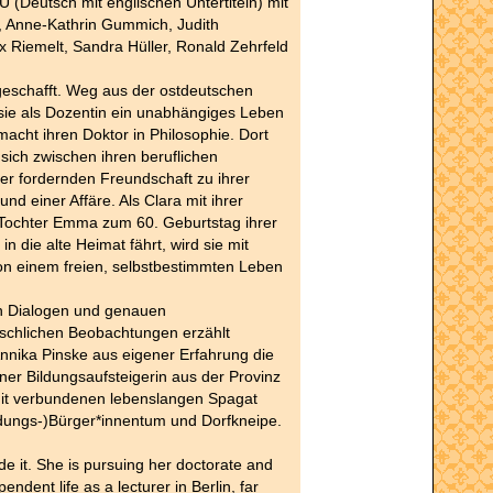
(Deutsch mit englischen Untertiteln) mit
, Anne-Kathrin Gummich, Judith
 Riemelt, Sandra Hüller, Ronald Zehrfeld
geschafft. Weg aus der ostdeutschen
 sie als Dozentin ein unabhängiges Leben
 macht ihren Doktor in Philosophie. Dort
 sich zwischen ihren beruflichen
er fordernden Freundschaft zu ihrer
nd einer Affäre. Als Clara mit ihrer
 Tochter Emma zum 60. Geburtstag ihrer
in die alte Heimat fährt, wird sie mit
on einem freien, selbstbestimmten Leben
en Dialogen und genauen
chlichen Beobachtungen erzählt
nnika Pinske aus eigener Erfahrung die
ner Bildungsaufsteigerin aus der Provinz
t verbundenen lebenslangen Spagat
ldungs-)Bürger*innentum und Dorfkneipe.
e it. She is pursuing her doctorate and
endent life as a lecturer in Berlin, far