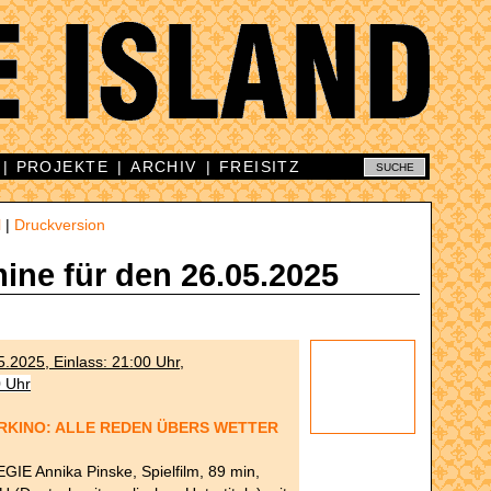
|
PROJEKTE
|
ARCHIV
|
FREISITZ
l
|
Druckversion
mine für den 26.05.2025
.2025, Einlass: 21:00 Uhr,
0 Uhr
RKINO: ALLE REDEN ÜBERS WETTER
IE Annika Pinske, Spielfilm, 89 min,