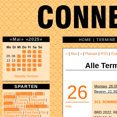
«
Mai
»
«
2025
»
HOME
|
TERMINE
Mo Di Mi Do Fr Sa So 
01
02
03
04
«
|
Mai
|
»
|
Plakate
|
RSS
|
iCa
05 06 
07
08
 09 
10
11
12 13 
14
15
16
17
18
Alle Ter
19
20
21
22
23
24
25
26
27
 28 
29
30
31
Aktuelle Termine
26
SPARTEN
Montag, 26.05
Beginn: 21:3
25YRS
|
Alternative
|
Bass
|
Benefiz
|
Brunch
|
Café-
Konzert
|
Country
|
Dancehall
|
2CL SOMME
Disco
|
Drum & Bass
|
Dub
|
Dubstep
|
Edit
|
Electric island
|
Film
Electronic
|
Eurodance
|
BRD 2022, REG
Experimental
|
Feat.Fem
|
Film
|
Filmquiz
|
Folk
|
Footwork
|