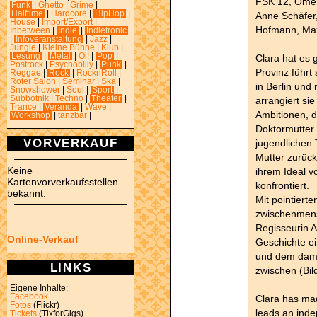
FSK 12, OmeU 
Funk
|
Ghetto
|
Grime
|
Halftime
|
Hardcore
|
HipHop
|
Anne Schäfer
House
|
Import/Export
|
Hofmann, Max
Inbetween
|
Indie
|
Indietronic
|
Infoveranstaltung
|
Jazz
|
Jungle
|
Kleine Bühne
|
Klub
|
Lesung
|
Metal
|
Oi!
|
Pop
|
Clara hat es 
Postrock
|
Psychobilly
|
Punk
|
Provinz führt
Reggae
|
Rock
|
RocknRoll
|
Roter Salon
|
Seminar
|
Ska
|
in Berlin und
Snowshower
|
Soul
|
Sport
|
Subbotnik
|
Techno
|
Theater
|
arrangiert sie
Trance
|
Veranda
|
Wave
|
Ambitionen, d
Workshop
|
tanzbar
|
Doktormutter u
VORVERKAUF
jugendlichen
Mutter zurück 
Keine
ihrem Ideal v
Kartenvorverkaufsstellen
konfrontiert.
bekannt.
Mit pointiert
zwischenmens
Regisseurin A
Online-Verkauf
Geschichte ei
und dem dami
LINKS
zwischen (Bi
Eigene Inhalte:
Facebook
Clara has mad
Fotos
(Flickr)
leads an indep
Tickets
(TixforGigs)