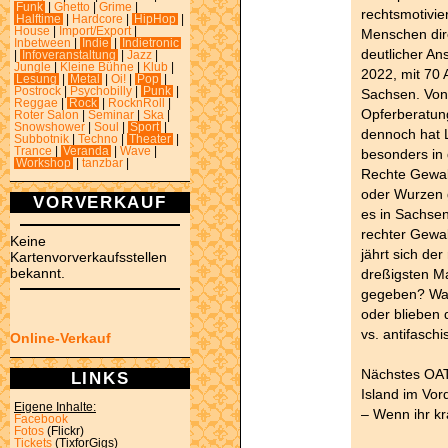
Funk
|
Ghetto
|
Grime
|
rechtsmotivie
Halftime
|
Hardcore
|
HipHop
|
House
|
Import/Export
|
Menschen dire
Inbetween
|
Indie
|
Indietronic
deutlicher An
|
Infoveranstaltung
|
Jazz
|
Jungle
|
Kleine Bühne
|
Klub
|
2022, mit 70 A
Lesung
|
Metal
|
Oi!
|
Pop
|
Postrock
|
Psychobilly
|
Punk
|
Sachsen. Von 
Reggae
|
Rock
|
RocknRoll
|
Opferberatung
Roter Salon
|
Seminar
|
Ska
|
Snowshower
|
Soul
|
Sport
|
dennoch hat L
Subbotnik
|
Techno
|
Theater
|
Trance
|
Veranda
|
Wave
|
besonders in 
Workshop
|
tanzbar
|
Rechte Gewal
oder Wurzen g
VORVERKAUF
es in Sachse
rechter Gewal
Keine
jährt sich de
Kartenvorverkaufsstellen
bekannt.
dreßigsten Ma
gegeben? Was
oder blieben 
vs. antifaschi
Online-Verkauf
Nächstes OAT
LINKS
Island im Vor
Eigene Inhalte:
– Wenn ihr kra
Facebook
Fotos
(Flickr)
Tickets
(TixforGigs)