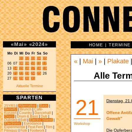
«
Mai
»
«
2024
»
HOME
|
TERMINE
Mo Di Mi Do Fr Sa So 
01
02
03
04
05
«
|
Mai
|
»
|
Plakate
06 07 
08
09
10
11
12
13 
14
15
16
17
18
19
Alle Term
20 
21
22
23
24
25
 26 

27 
28
29
30
31
Aktuelle Termine
SPARTEN
21
Dienstag, 21.
25YRS
|
Alternative
|
Bass
|
Benefiz
|
Brunch
|
Café-
Offene Antif
Konzert
|
Country
|
Dancehall
|
Disco
|
Drum & Bass
|
Dub
|
Gewalt”
Dubstep
|
Edit
|
Electric island
|
Electronic
|
Eurodance
|
Workshop
Experimental
|
Feat.Fem
|
Film
|
Die Opferbera
Filmquiz
|
Folk
|
Footwork
|