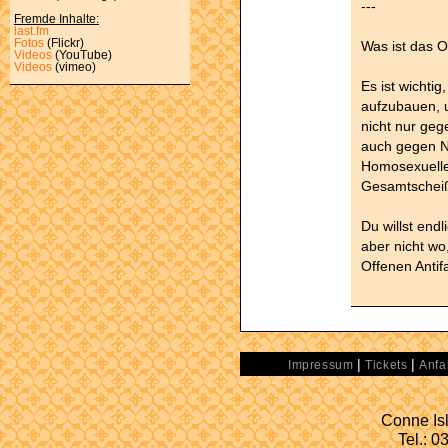
---
Fremde Inhalte:
last.fm
Fotos
(Flickr)
Was ist das O
Videos
(YouTube)
Videos
(vimeo)
Es ist wichtig
aufzubauen, 
nicht nur ge
auch gegen N
Homosexuellen
Gesamtschei
Du willst end
aber nicht w
Offenen Antif
|
|
Impressum
Tickets
Anfa
Conne Isl
Tel.: 