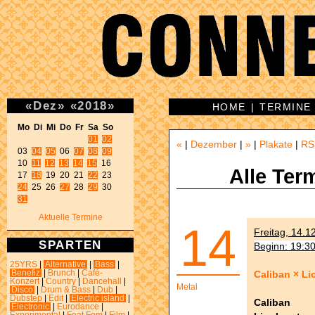
«
Dez
»
«
2018
»
HOME
|
TERMINE
Mo Di Mi Do Fr Sa So 
01
02
«
|
Dezember
|
»
|
Plakate
|
RS
03 
04
05
 06 
07
08
09
10 
11
12
13
14
15
 16 

Alle Ter
17 
18
 19 20 21 
22
24
 25 26 
27
 28 
29
31
Aktuelle Termine
14
Freitag, 14.1
SPARTEN
Beginn: 19:3
25YRS
|
Alternative
|
Bass
|
Caliban × Li
Benefiz
|
Brunch
|
Café-
Konzert
|
Country
|
Dancehall
|
Metal
Disco
|
Drum & Bass
|
Dub
|
Dubstep
|
Edit
|
Electric island
|
Caliban
Electronic
|
Eurodance
|