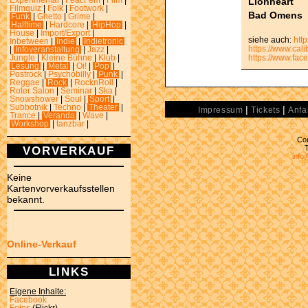
Lionheart
Experimental
|
Feat.Fem
|
Film
|
Filmquiz
|
Folk
|
Footwork
|
Bad Omens
Funk
|
Ghetto
|
Grime
|
Halftime
|
Hardcore
|
HipHop
|
House
|
Import/Export
|
siehe auch:
htt
Inbetween
|
Indie
|
Indietronic
https://www.cal
|
Infoveranstaltung
|
Jazz
|
https://www.fac
Jungle
|
Kleine Bühne
|
Klub
|
Lesung
|
Metal
|
Oi!
|
Pop
|
Postrock
|
Psychobilly
|
Punk
|
Reggae
|
Rock
|
RocknRoll
|
Roter Salon
|
Seminar
|
Ska
|
Snowshower
|
Soul
|
Sport
|
Subbotnik
|
Techno
|
Theater
|
|
|
Impressum
Tickets
Anfa
Trance
|
Veranda
|
Wave
|
Workshop
|
tanzbar
|
Con
VORVERKAUF
info
Keine
Kartenvorverkaufsstellen
bekannt.
Online-Verkauf
LINKS
Eigene Inhalte:
Facebook
Fotos
(Flickr)