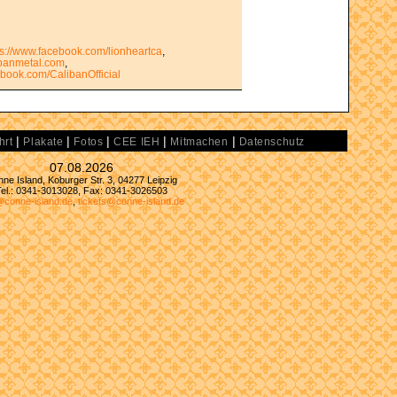
ps://www.facebook.com/lionheartca
,
ibanmetal.com
,
ebook.com/CalibanOfficial
|
|
|
|
|
hrt
Plakate
Fotos
CEE IEH
Mitmachen
Datenschutz
07.08.2026
ne Island, Koburger Str. 3, 04277 Leipzig
Tel.: 0341-3013028, Fax: 0341-3026503
@conne-island.de
,
tickets@conne-island.de