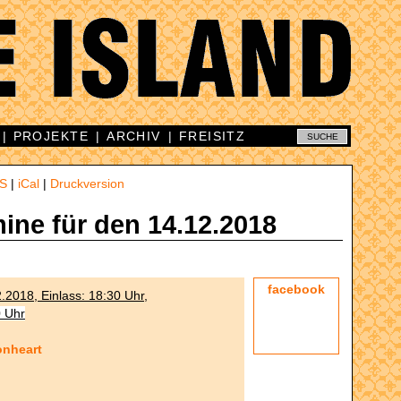
|
PROJEKTE
|
ARCHIV
|
FREISITZ
S
|
iCal
|
Druckversion
mine für den 14.12.2018
facebook
2.2018, Einlass: 18:30 Uhr,
0 Uhr
onheart