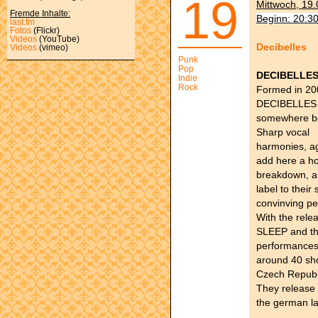
19
Mittwoch, 19.
Fremde Inhalte:
Beginn: 20:3
last.fm
Fotos
(Flickr)
Videos
(YouTube)
Decibelles
Videos
(vimeo)
Punk
Pop
DECIBELLE
Indie
Rock
Formed in 200
DECIBELLES h
somewhere be
Sharp vocal
harmonies, ag
add here a h
breakdown, and
label to their
convinving p
With the rele
SLEEP and the
performances
around 40 sh
Czech Republ
They release
the german l