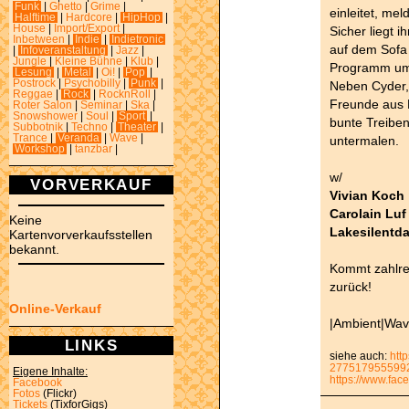
Funk
|
Ghetto
|
Grime
|
einleitet, me
Halftime
|
Hardcore
|
HipHop
|
House
|
Import/Export
|
Sicher liegt i
Inbetween
|
Indie
|
Indietronic
auf dem Sofa 
|
Infoveranstaltung
|
Jazz
|
Jungle
|
Kleine Bühne
|
Klub
|
Programm um 
Lesung
|
Metal
|
Oi!
|
Pop
|
Postrock
|
Psychobilly
|
Punk
|
Neben Cyder, 
Reggae
|
Rock
|
RocknRoll
|
Freunde aus B
Roter Salon
|
Seminar
|
Ska
|
Snowshower
|
Soul
|
Sport
|
bunte Treibe
Subbotnik
|
Techno
|
Theater
|
Trance
|
Veranda
|
Wave
|
untermalen.
Workshop
|
tanzbar
|
w/
VORVERKAUF
Vivian Koch
Carolain Luf
Keine
Lakesilentd
Kartenvorverkaufsstellen
bekannt.
Kommt zahlrei
zurück!
Online-Verkauf
|Ambient|Wav
LINKS
siehe auch:
htt
277517955599
Eigene Inhalte:
https://www.f
Facebook
Fotos
(Flickr)
Tickets
(TixforGigs)