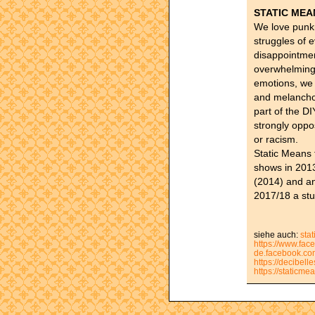
STATIC MEA
We love punkr
struggles of e
disappointme
overwhelming 
emotions, we 
and melanchol
part of the D
strongly oppo
or racism.
Static Means 
shows in 2013
(2014) and and
2017/18 a stu
siehe auch:
sta
https://www.fa
de.facebook.c
https://decibel
https://static