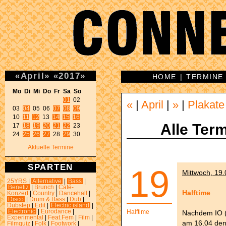
«
April
»
«
2017
»
HOME
|
TERMINE
Mo Di Mi Do Fr Sa So 
01
 02 

«
|
April
|
»
|
Plakate
03 
04
 05 06 
07
08
09
10 
11
12
 13 
14
15
16
Alle Term
17 
18
19
20
21
22
 23 

24 
25
26
27
 28 
29
 30 
Aktuelle Termine
SPARTEN
19
Mittwoch, 19.
25YRS
|
Alternative
|
Bass
|
Benefiz
|
Brunch
|
Café-
Halftime
Konzert
|
Country
|
Dancehall
|
Disco
|
Drum & Bass
|
Dub
|
Dubstep
|
Edit
|
Electric island
|
Electronic
|
Eurodance
|
Halftime
Nachdem IO 
Experimental
|
Feat.Fem
|
Film
|
am 16.04 den
Filmquiz
|
Folk
|
Footwork
|