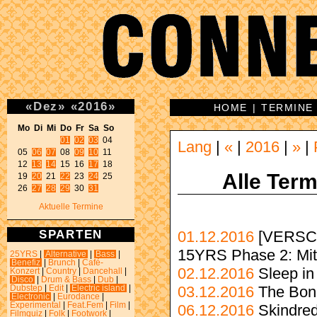
«
Dez
»
«
2016
»
HOME
|
TERMINE
Mo Di Mi Do Fr Sa So 
01
02
03
 04 

Lang
|
«
|
2016
|
»
|
05 
06
07
 08 
09
10
 11 

12 
13
14
 15 16 
17
 18 

Alle Ter
19 
20
 21 
22
 23 
24
 25 

26 
27
28
29
 30 
31
Aktuelle Termine
SPARTEN
01.12.2016
[VERSC
15YRS Phase 2: Mitt
25YRS
|
Alternative
|
Bass
|
Benefiz
|
Brunch
|
Café-
02.12.2016
Sleep in
Konzert
|
Country
|
Dancehall
|
Disco
|
Drum & Bass
|
Dub
|
03.12.2016
The Bon
Dubstep
|
Edit
|
Electric island
|
Electronic
|
Eurodance
|
Experimental
|
Feat.Fem
|
Film
|
06.12.2016
Skindre
Filmquiz
|
Folk
|
Footwork
|