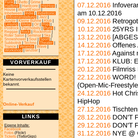
Funk
|
Ghetto
|
Grime
|
07.12.2016
Infovera
Halftime
|
Hardcore
|
HipHop
|
House
|
Import/Export
|
am 10.12.2016
Inbetween
|
Indie
|
Indietronic
|
Infoveranstaltung
|
Jazz
|
09.12.2016
Retrogo
Jungle
|
Kleine Bühne
|
Klub
|
Lesung
|
Metal
|
Oi!
|
Pop
|
10.12.2016
25YRS I
Postrock
|
Psychobilly
|
Punk
|
Reggae
|
Rock
|
RocknRoll
|
13.12.2016
[ABGESA
Roter Salon
|
Seminar
|
Ska
|
Snowshower
|
Soul
|
Sport
|
Subbotnik
|
Techno
|
Theater
|
14.12.2016
Offenes 
Trance
|
Veranda
|
Wave
|
Workshop
|
tanzbar
|
17.12.2016
Against 
17.12.2016
KLUB: El
VORVERKAUF
20.12.2016
Filmriss
Keine
22.12.2016
WORD! c
Kartenvorverkaufsstellen
(Open-Mic-Freestyle
bekannt.
24.12.2016
Hot Chr
HipHop
Online-Verkauf
27.12.2016
Tischten
LINKS
28.12.2016
DON'T 
29.12.2016
DON'T 
Eigene Inhalte:
Facebook
31.12.2016
NYE @ C
Fotos
(Flickr)
Tickets
(TixforGigs)