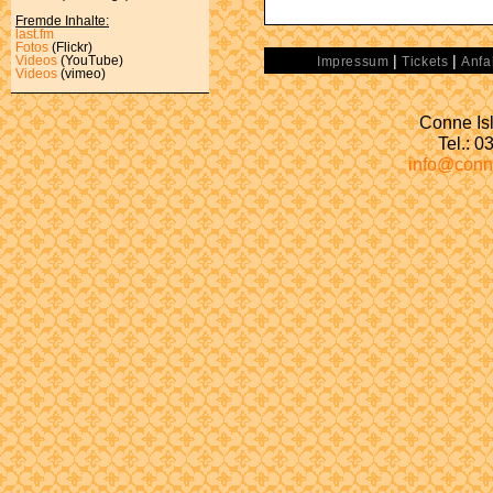
Fremde Inhalte:
last.fm
Fotos
(Flickr)
|
|
Videos
(YouTube)
Impressum
Tickets
Anfa
Videos
(vimeo)
Conne Isl
Tel.: 
info@conn