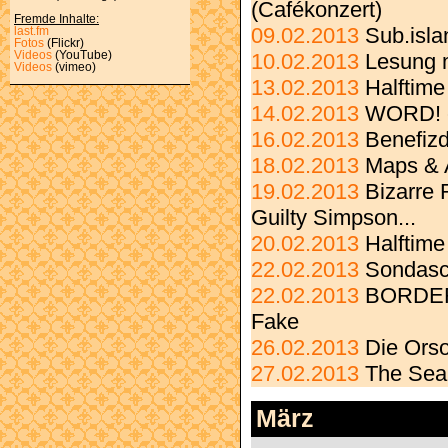
(Cafékonzert)
Fremde Inhalte:
09.02.2013
Sub.isla
last.fm
Fotos
(Flickr)
Videos
(YouTube)
10.02.2013
Lesung 
Videos
(vimeo)
13.02.2013
Halftime
14.02.2013
WORD! c
16.02.2013
Benefizd
18.02.2013
Maps & 
19.02.2013
Bizarre 
Guilty Simpson...
20.02.2013
Halftime
22.02.2013
Sondasc
22.02.2013
BORDER 
Fake
26.02.2013
Die Ors
27.02.2013
The Sea
März