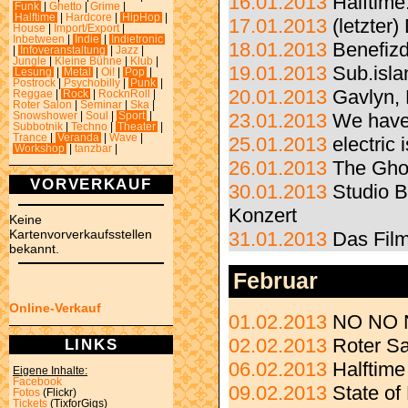
16.01.2013
Halftime
Funk
|
Ghetto
|
Grime
|
Halftime
|
Hardcore
|
HipHop
|
17.01.2013
(letzter
House
|
Import/Export
|
Inbetween
|
Indie
|
Indietronic
18.01.2013
Benefizd
|
Infoveranstaltung
|
Jazz
|
Jungle
|
Kleine Bühne
|
Klub
|
19.01.2013
Sub.isla
Lesung
|
Metal
|
Oi!
|
Pop
|
Postrock
|
Psychobilly
|
Punk
|
20.01.2013
Gavlyn,
Reggae
|
Rock
|
RocknRoll
|
Roter Salon
|
Seminar
|
Ska
|
Snowshower
|
Soul
|
Sport
|
23.01.2013
We have
Subbotnik
|
Techno
|
Theater
|
Trance
|
Veranda
|
Wave
|
25.01.2013
electric
Workshop
|
tanzbar
|
26.01.2013
The Ghos
VORVERKAUF
30.01.2013
Studio 
Konzert
Keine
Kartenvorverkaufsstellen
31.01.2013
Das Film
bekannt.
Februar
Online-Verkauf
01.02.2013
NO NO N
02.02.2013
Roter Sa
LINKS
06.02.2013
Halftime
Eigene Inhalte:
Facebook
09.02.2013
State of
Fotos
(Flickr)
Tickets
(TixforGigs)