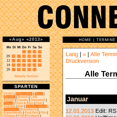
«
Aug
»
«
2013
»
HOME
|
TERMINE
Mo Di Mi Do Fr Sa So 
01
02
03
04
Lang
|
«
|
Alle Termi
05 
06
07
08
09
10
11
Druckversion
12 
13
14
15
16
17
18
19 
20
21
22
23
24
25
26 
27
28
29
30
31
Alle Ter
Aktuelle Termine
SPARTEN
25YRS
|
Alternative
|
Bass
|
Benefiz
|
Brunch
|
Café-
Januar
Konzert
|
Country
|
Dancehall
|
Disco
|
Drum & Bass
|
Dub
|
Dubstep
|
Edit
|
Electric island
|
Electronic
|
Eurodance
|
12.01.2013
Edit: R
Experimental
|
Feat.Fem
|
Film
|
Filmquiz
|
Folk
|
Footwork
|