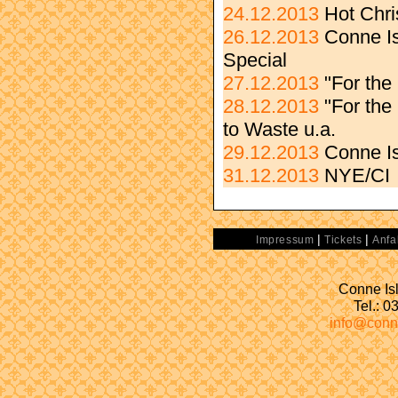
24.12.2013
Hot Chr
26.12.2013
Conne Is
Special
27.12.2013
"For the 
28.12.2013
"For the
to Waste u.a.
29.12.2013
Conne I
31.12.2013
NYE/CI
|
|
Impressum
Tickets
Anfa
Conne Isl
Tel.: 
info@conn