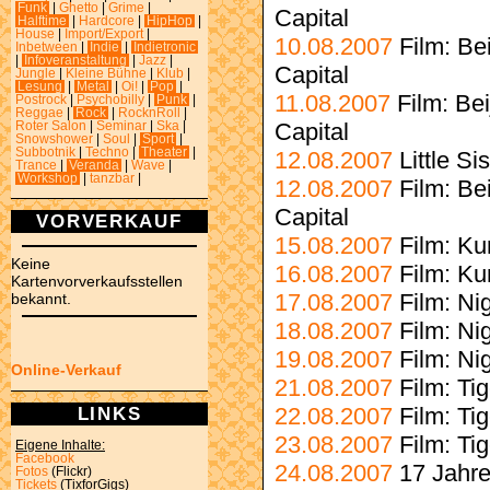
Funk
|
Ghetto
|
Grime
|
Capital
Halftime
|
Hardcore
|
HipHop
|
House
|
Import/Export
|
10.08.2007
Film: Be
Inbetween
|
Indie
|
Indietronic
|
Infoveranstaltung
|
Jazz
|
Capital
Jungle
|
Kleine Bühne
|
Klub
|
Lesung
|
Metal
|
Oi!
|
Pop
|
11.08.2007
Film: Be
Postrock
|
Psychobilly
|
Punk
|
Reggae
|
Rock
|
RocknRoll
|
Capital
Roter Salon
|
Seminar
|
Ska
|
Snowshower
|
Soul
|
Sport
|
Subbotnik
|
Techno
|
Theater
|
12.08.2007
Little S
Trance
|
Veranda
|
Wave
|
Workshop
|
tanzbar
|
12.08.2007
Film: Be
Capital
VORVERKAUF
15.08.2007
Film: Ku
Keine
16.08.2007
Film: Ku
Kartenvorverkaufsstellen
17.08.2007
Film: Ni
bekannt.
18.08.2007
Film: Ni
19.08.2007
Film: Ni
Online-Verkauf
21.08.2007
Film: Ti
LINKS
22.08.2007
Film: Ti
23.08.2007
Film: Ti
Eigene Inhalte:
Facebook
24.08.2007
17 Jahre
Fotos
(Flickr)
Tickets
(TixforGigs)