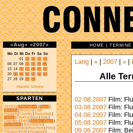
«
Aug
»
«
2007
»
HOME
|
TERMINE
Mo Di Mi Do Fr Sa So 
01 
02
03
04
05
Lang
|
«
|
2007
|
»
|
06 07 08 
09
10
11
12
13 14 
15
16
17
18
19
Alle Te
20 
21
22
23
24
25
26
27 28 29 
30
31
Aktuelle Termine
SPARTEN
02.08.2007
Film: Flu
03.08.2007
Film: Flu
25YRS
|
Alternative
|
Bass
|
Benefiz
|
Brunch
|
Café-
04.08.2007
Film: Flu
Konzert
|
Country
|
Dancehall
|
Disco
|
Drum & Bass
|
Dub
|
05.08.2007
Film: Flu
Dubstep
|
Edit
|
Electric island
|
Electronic
|
Eurodance
|
Experimental
|
Feat.Fem
|
Film
|
09.08.2007
Film: Be
Filmquiz
|
Folk
|
Footwork
|