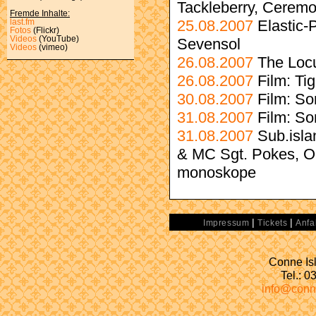
Tackleberry, Cerem
Fremde Inhalte:
25.08.2007
Elastic-
last.fm
Fotos
(Flickr)
Videos
(YouTube)
Sevensol
Videos
(vimeo)
26.08.2007
The Locu
26.08.2007
Film: Ti
30.08.2007
Film: So
31.08.2007
Film: So
31.08.2007
Sub.isla
& MC Sgt. Pokes, O
monoskope
|
|
Impressum
Tickets
Anfa
Conne Isl
Tel.: 
info@conn