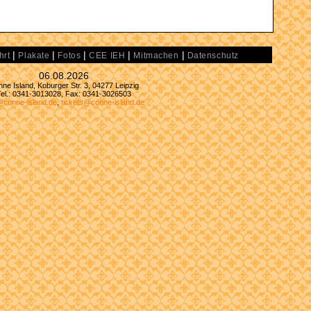
|
|
|
|
|
hrt
Plakate
Fotos
CEE IEH
Mitmachen
Datenschutz
06.08.2026
ne Island, Koburger Str. 3, 04277 Leipzig
Tel.: 0341-3013028, Fax: 0341-3026503
@conne-island.de
,
tickets@conne-island.de