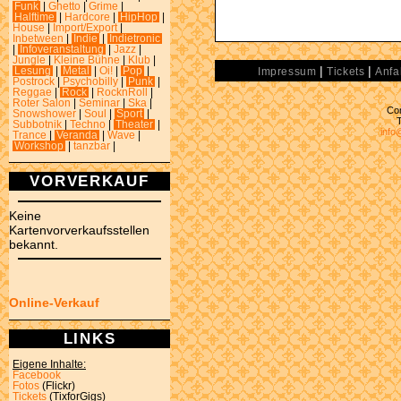
Funk
|
Ghetto
|
Grime
|
Halftime
|
Hardcore
|
HipHop
|
House
|
Import/Export
|
Inbetween
|
Indie
|
Indietronic
|
Infoveranstaltung
|
Jazz
|
Jungle
|
Kleine Bühne
|
Klub
|
|
|
Lesung
|
Metal
|
Oi!
|
Pop
|
Impressum
Tickets
Anfa
Postrock
|
Psychobilly
|
Punk
|
Reggae
|
Rock
|
RocknRoll
|
Roter Salon
|
Seminar
|
Ska
|
Con
Snowshower
|
Soul
|
Sport
|
Subbotnik
|
Techno
|
Theater
|
info
Trance
|
Veranda
|
Wave
|
Workshop
|
tanzbar
|
VORVERKAUF
Keine
Kartenvorverkaufsstellen
bekannt.
Online-Verkauf
LINKS
Eigene Inhalte:
Facebook
Fotos
(Flickr)
Tickets
(TixforGigs)