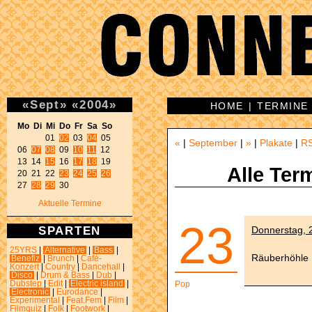
«
Sept
»
«
2004
»
HOME
|
TERMINE
Mo Di Mi Do Fr Sa So 
01 
02
 03 
04
 05 

«
|
September
|
»
|
Plakate
|
R
06 
07
08
 09 
10
11
 12 

13 14 
15
 16 
17
18
 19 

Alle Ter
20 21 22 
23
24
25
26
27 
28
29
 30 
Aktuelle Termine
23
SPARTEN
Donnerstag, 2
25YRS
|
Alternative
|
Bass
|
Räuberhöhle
Benefiz
|
Brunch
|
Café-
Konzert
|
Country
|
Dancehall
|
Disco
|
Drum & Bass
|
Dub
|
Dubstep
|
Edit
|
Electric island
|
Pop
Electronic
|
Eurodance
|
Experimental
|
Feat.Fem
|
Film
|
Filmquiz
|
Folk
|
Footwork
|