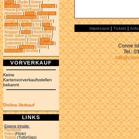
Funk
|
Ghetto
|
Grime
|
Halftime
|
Hardcore
|
HipHop
|
House
|
Import/Export
|
Inbetween
|
Indie
|
Indietronic
|
Infoveranstaltung
|
Jazz
|
Jungle
|
Kleine Bühne
|
Klub
|
Lesung
|
Metal
|
Oi!
|
Pop
|
|
|
Postrock
|
Psychobilly
|
Punk
|
Impressum
Tickets
Anfa
Reggae
|
Rock
|
RocknRoll
|
Roter Salon
|
Seminar
|
Ska
|
Snowshower
|
Soul
|
Sport
|
Subbotnik
|
Techno
|
Theater
|
Conne Isl
Trance
|
Veranda
|
Wave
|
Tel.: 
Workshop
|
tanzbar
|
info@conn
VORVERKAUF
Keine
Kartenvorverkaufsstellen
bekannt.
Online-Verkauf
LINKS
Eigene Inhalte:
Facebook
Fotos
(Flickr)
Tickets
(TixforGigs)