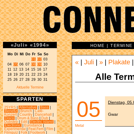
«
Juli
»
«
1994
»
HOME
|
TERMINE
Mo Di Mi Do Fr Sa So 
01
02
 03 

«
|
Juli
|
»
|
Plakate
04 
05
 06 07 
08
09
 10 

11 12 13 14 15 16 17 

Alle Term
18 19 20 21 22 23 24 

25 26 27 28 29 30 31 
Aktuelle Termine
SPARTEN
05
Dienstag, 05.
25YRS
|
Alternative
|
Bass
|
Benefiz
|
Brunch
|
Café-
Gwar
Konzert
|
Country
|
Dancehall
|
Disco
|
Drum & Bass
|
Dub
|
Dubstep
|
Edit
|
Electric island
|
Electronic
|
Eurodance
|
Metal
Experimental
|
Feat.Fem
|
Film
|
Filmquiz
|
Folk
|
Footwork
|