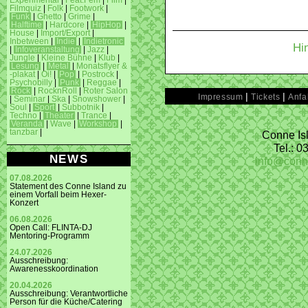
Experimental
|
Feat.Fem
|
Film
|
Filmquiz
|
Folk
|
Footwork
|
Funk
|
Ghetto
|
Grime
|
Halftime
|
Hardcore
|
HipHop
|
House
|
Import/Export
|
Inbetween
|
Indie
|
Indietronic
Hi
|
Infoveranstaltung
|
Jazz
|
Jungle
|
Kleine Bühne
|
Klub
|
Lesung
|
Metal
|
Monatsflyer &
-plakat
|
Oi!
|
Pop
|
Postrock
|
Psychobilly
|
Punk
|
Reggae
|
Rock
|
RocknRoll
|
Roter Salon
|
|
Impressum
Tickets
Anfa
|
Seminar
|
Ska
|
Snowshower
|
Soul
|
Sport
|
Subbotnik
|
Techno
|
Theater
|
Trance
|
Veranda
|
Wave
|
Workshop
|
tanzbar
|
Conne Isl
Tel.: 
NEWS
info@conn
07.08.2026
Statement des Conne Island zu
einem Vorfall beim Hexer-
Konzert
06.08.2026
Open Call: FLINTA-DJ
Mentoring-Programm
24.07.2026
Ausschreibung:
Awarenesskoordination
20.04.2026
Ausschreibung: Verantwortliche
Person für die Küche/Catering