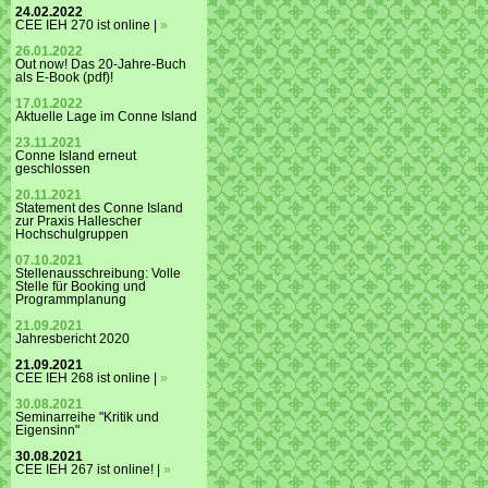
24.02.2022
CEE IEH 270 ist online |
»
26.01.2022
Out now! Das 20-Jahre-Buch
als E-Book (pdf)!
17.01.2022
Aktuelle Lage im Conne Island
23.11.2021
Conne Island erneut
geschlossen
20.11.2021
Statement des Conne Island
zur Praxis Hallescher
Hochschulgruppen
07.10.2021
Stellenausschreibung: Volle
Stelle für Booking und
Programmplanung
21.09.2021
Jahresbericht 2020
21.09.2021
CEE IEH 268 ist online |
»
30.08.2021
Seminarreihe "Kritik und
Eigensinn"
30.08.2021
CEE IEH 267 ist online! |
»