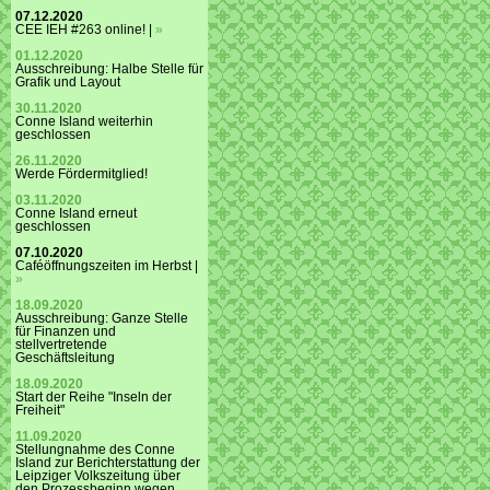
07.12.2020
CEE IEH #263 online! |
»
01.12.2020
Ausschreibung: Halbe Stelle für
Grafik und Layout
30.11.2020
Conne Island weiterhin
geschlossen
26.11.2020
Werde Fördermitglied!
03.11.2020
Conne Island erneut
geschlossen
07.10.2020
Caféöffnungszeiten im Herbst |
»
18.09.2020
Ausschreibung: Ganze Stelle
für Finanzen und
stellvertretende
Geschäftsleitung
18.09.2020
Start der Reihe "Inseln der
Freiheit"
11.09.2020
Stellungnahme des Conne
Island zur Berichterstattung der
Leipziger Volkszeitung über
den Prozessbeginn wegen