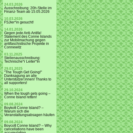
24.03.2026
Ausschreibung: 20h-Stelle im
Finanz-Team ab 15.05.2026
10.03.2026
FSJler*in gesucht!
14.01.2026
Gegen jede Anti-Antifa!
Statement des Conne Islands
zur Mobilmachung gegen
antifaschistische Projekte in
Connewitz
03.11.2025
Stellenausschreibung:
Technische*r Leiter*In
29.01.2025
"The Tough Get Going!"
Danksagung an alle
Unterstützer:innen! Thanks to
all supporters!
29.10.2024
When the tough gets going –
Conne Island retten!
09.08.2024
Boykott Conne Island? –
Warum sich die
Veranstaltungsabsagen häufen
09.08.2024
Boycott Conne Island? – Why
cancellations have been
accumulating