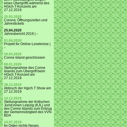
eines Übergriffs während des
HGich.T-Konzerts am
27.12.2019
25.05.2020
Corona: Öffnungszeiten und
Jahrestickets
25.04.2020
Jahresbericht 2019 |
»
01.04.2020
Projekt für Online-Lesekreise |
»
16.03.2020
Conne Island geschlossen
08.01.2020
Stellungnahme des Conne
Islands zum Übergriff beim
HGich.T-Konzert am
27.12.2019
28.12.2019
Abbruch der Hgich.T Show am
27.12.2019
10.12.2019
Stellungnahme der Kritischen
Jurist:innen Leipzig (KJL) und
des Conne Islands zum Entzug
der Gemeinnützigkeit des VVN-
BDA
24.07.2019
Im Osten nichts Neues.