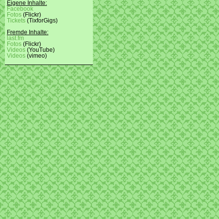
Eigene Inhalte:
Facebook
Fotos
(Flickr)
Tickets
(TixforGigs)
Fremde Inhalte:
last.fm
Fotos
(Flickr)
Videos
(YouTube)
Videos
(vimeo)