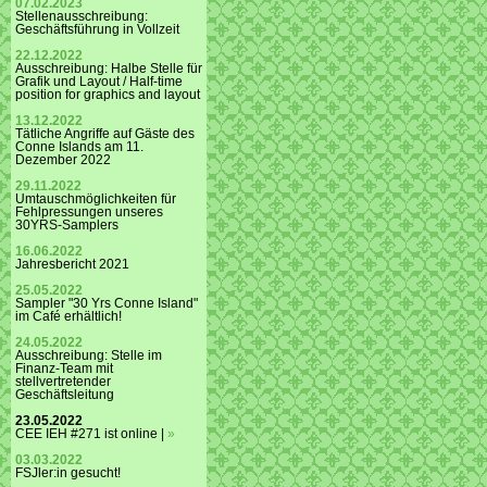
07.02.2023
Stellenausschreibung:
Geschäftsführung in Vollzeit
22.12.2022
Ausschreibung: Halbe Stelle für
Grafik und Layout / Half-time
position for graphics and layout
13.12.2022
Tätliche Angriffe auf Gäste des
Conne Islands am 11.
Dezember 2022
29.11.2022
Umtauschmöglichkeiten für
Fehlpressungen unseres
30YRS-Samplers
16.06.2022
Jahresbericht 2021
25.05.2022
Sampler "30 Yrs Conne Island"
im Café erhältlich!
24.05.2022
Ausschreibung: Stelle im
Finanz-Team mit
stellvertretender
Geschäftsleitung
23.05.2022
CEE IEH #271 ist online |
»
03.03.2022
FSJler:in gesucht!