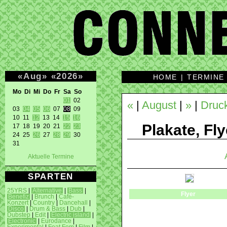
«
Aug
»
«
2026
»
HOME
|
TERMINE
Mo Di Mi Do Fr Sa So 
01
 02 

«
|
August
|
»
|
Druc
03 
04
05
06
 07 
08
 09 

10 11 
12
 13 14 
15
16
Plakate, Fly
17 18 19 20 21 
22
23
24 25 
26
 27 
28
29
 30 

31 
Aktuelle Termine
SPARTEN
25YRS
|
Alternative
|
Bass
|
Flyer
Benefiz
|
Brunch
|
Café-
Konzert
|
Country
|
Dancehall
|
Disco
|
Drum & Bass
|
Dub
|
Dubstep
|
Edit
|
Electric island
|
Electronic
|
Eurodance
|