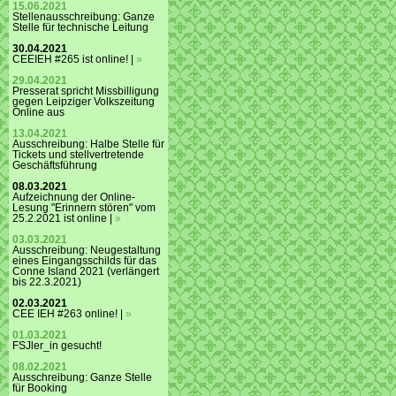
15.06.2021
Stellenausschreibung: Ganze
Stelle für technische Leitung
30.04.2021
CEEIEH #265 ist online! |
»
29.04.2021
Presserat spricht Missbilligung
gegen Leipziger Volkszeitung
Online aus
13.04.2021
Ausschreibung: Halbe Stelle für
Tickets und stellvertretende
Geschäftsführung
08.03.2021
Aufzeichnung der Online-
Lesung "Erinnern stören" vom
25.2.2021 ist online |
»
03.03.2021
Ausschreibung: Neugestaltung
eines Eingangsschilds für das
Conne Island 2021 (verlängert
bis 22.3.2021)
02.03.2021
CEE IEH #263 online! |
»
01.03.2021
FSJler_in gesucht!
08.02.2021
Ausschreibung: Ganze Stelle
für Booking