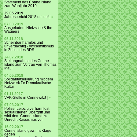
Statement des Conne Island
zum Wahljahr 2019
29.05.2019
Jahresbericht 2018 online! |
»
07.03.2019
Ausgeladen. Nietzsche & the
Wagners
05.11.2018
Scheinbar harmlos und
unverdächtig - Antisemitismus
in Zeiten des BDS
24.07.2018
Stellungnahme des Conne
Island zum Vortrag von Thomas
Maul
04.05.2018
Solidaritätserklärung mit dem
Netzwerk für Demokratische
Kultur
01.11.2017
VVK-Stelle in Connewitz! |
»
07.03.2017
Polizei Leipzig verharmlost
sexualisierten Übergriff und
wirft dem Conne Island zu
Unrecht Rassismus vor
15.02.2017
Conne Island gewinnt Klage
gegen