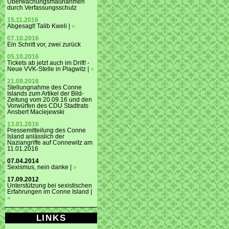
Überwachungsmaßnahmen
durch Verfassungsschutz
15.11.2016
Abgesagt! Talib Kweli |
»
07.10.2016
Ein Schritt vor, zwei zurück
05.10.2016
Tickets ab jetzt auch im Drift! -
Neue VVK-Stelle in Plagwitz |
»
21.09.2016
Stellungnahme des Conne
Islands zum Artikel der Bild-
Zeitung vom 20.09.16 und den
Vorwürfen des CDU Stadtrats
Ansbert Maciejewski
13.01.2016
Pressemitteilung des Conne
Island anlässlich der
Naziangriffe auf Connewitz am
11.01.2016
07.04.2014
Sexismus, nein danke |
»
17.09.2012
Unterstützung bei sexistischen
Erfahrungen im Conne Island |
»
LINKS