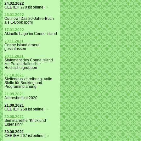
24.02.2022
CEE IEH 270 ist online |
»
26.01.2022
Out now! Das 20-Jahre-Buch
als E-Book (pdf)!
17.01.2022
Aktuelle Lage im Conne Island
23.11.2021
Conne Island erneut
geschlossen
20.11.2021
Statement des Conne Island
zur Praxis Hallescher
Hochschulgruppen
07.10.2021
Stellenausschreibung: Volle
Stelle für Booking und
Programmplanung
21.09.2021
Jahresbericht 2020
21.09.2021
CEE IEH 268 ist online |
»
30.08.2021
Seminarreihe "Kritik und
Eigensinn"
30.08.2021
CEE IEH 267 ist online! |
»