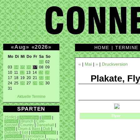
«
Aug
»
«
2026
»
HOME
|
TERMINE
Mo Di Mi Do Fr Sa So 
01
 02 

«
|
Mai
|
»
|
Druckversion
03 
04
05
06
07
 08 09 

10 11 
12
 13 14 
15
16
Plakate, Fl
17 18 19 20 21 
22
23
24 25 
26
 27 
28
29
 30 

31 
Aktuelle Termine
SPARTEN
Flyer
25YRS
|
Alternative
|
Bass
|
Benefiz
|
Brunch
|
Café-
Konzert
|
Country
|
Dancehall
|
Disco
|
Drum & Bass
|
Dub
|
Dubstep
|
Edit
|
Electric island
|
Electronic
|
Eurodance
|