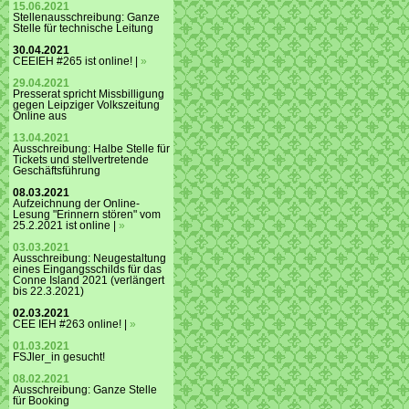
15.06.2021
Stellenausschreibung: Ganze
Stelle für technische Leitung
30.04.2021
CEEIEH #265 ist online! |
»
29.04.2021
Presserat spricht Missbilligung
gegen Leipziger Volkszeitung
Online aus
13.04.2021
Ausschreibung: Halbe Stelle für
Tickets und stellvertretende
Geschäftsführung
08.03.2021
Aufzeichnung der Online-
Lesung "Erinnern stören" vom
25.2.2021 ist online |
»
03.03.2021
Ausschreibung: Neugestaltung
eines Eingangsschilds für das
Conne Island 2021 (verlängert
bis 22.3.2021)
02.03.2021
CEE IEH #263 online! |
»
01.03.2021
FSJler_in gesucht!
08.02.2021
Ausschreibung: Ganze Stelle
für Booking