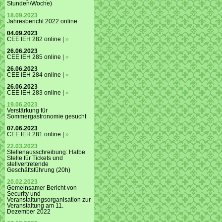
Stunden/Woche)
18.09.2023
Jahresbericht 2022 online
04.09.2023
CEE IEH 282 online |
»
26.06.2023
CEE IEH 285 online |
»
26.06.2023
CEE IEH 284 online |
»
26.06.2023
CEE IEH 283 online |
»
19.06.2023
Verstärkung für
Sommergastronomie gesucht
07.06.2023
CEE IEH 281 online |
»
22.03.2023
Stellenausschreibung: Halbe
Stelle für Tickets und
stellvertretende
Geschäftsführung (20h)
20.02.2023
Gemeinsamer Bericht von
Security und
Veranstaltungsorganisation zur
Veranstaltung am 11.
Dezember 2022