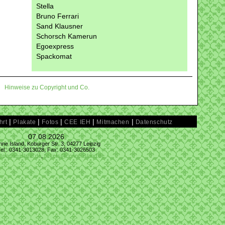
Stella
Bruno Ferrari
Sand Klausner
Schorsch Kamerun
Egoexpress
Spackomat
Hinweise zu Copyright und Co.
|
|
|
|
|
hrt
Plakate
Fotos
CEE IEH
Mitmachen
Datenschutz
07.08.2026
ne Island, Koburger Str. 3, 04277 Leipzig
Tel.: 0341-3013028, Fax: 0341-3026503
@conne-island.de
,
tickets@conne-island.de