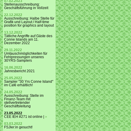
07.02.2023
Stellenausschreibung:
Geschäftsführung in Vollzeit
22.12.2022
Ausschreibung: Halbe Stelle für
Grafik und Layout / Half-time
position for graphics and layout
13.12.2022
Tätliche Angriffe auf Gäste des
Conne Islands am 11.
Dezember 2022
29.11.2022
Umtauschmöglichkeiten für
Fehlpressungen unseres
30YRS-Samplers
16.06.2022
Jahresbericht 2021
25.05.2022
Sampler "30 Yrs Conne Island"
im Café erhältlich!
24.05.2022
Ausschreibung: Stelle im
Finanz-Team mit
stellvertretender
Geschäftsleitung
23.05.2022
CEE IEH #271 ist online |
»
03.03.2022
FSJler:in gesucht!