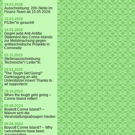
24.03.2026
Ausschreibung: 20h-Stelle im
Finanz-Team ab 15.05.2026
10.03.2026
FSJler*in gesucht!
14.01.2026
Gegen jede Anti-Antifa!
Statement des Conne Islands
zur Mobilmachung gegen
antifaschistische Projekte in
Connewitz
03.11.2025
Stellenausschreibung:
Technische*r Leiter*In
29.01.2025
"The Tough Get Going!"
Danksagung an alle
Unterstützer:innen! Thanks to
all supporters!
29.10.2024
When the tough gets going –
Conne Island retten!
09.08.2024
Boykott Conne Island? –
Warum sich die
Veranstaltungsabsagen häufen
09.08.2024
Boycott Conne Island? – Why
cancellations have been
accumulating