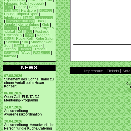
Experimental
|
Feat.Fem
|
Film
|
Filmquiz
|
Folk
|
Footwork
|
Funk
|
Ghetto
|
Grime
|
Halftime
|
Hardcore
|
HipHop
|
House
|
Import/Export
|
Inbetween
|
Indie
|
Indietronic
|
Infoveranstaltung
|
Jazz
|
Jungle
|
Kleine Bühne
|
Klub
|
Lesung
|
Metal
|
Monatsflyer &
-plakat
|
Oi!
|
Pop
|
Postrock
|
Psychobilly
|
Punk
|
Reggae
|
Rock
|
RocknRoll
|
Roter Salon
|
Seminar
|
Ska
|
Snowshower
|
Soul
|
Sport
|
Subbotnik
|
Techno
|
Theater
|
Trance
|
Veranda
|
Wave
|
Workshop
|
tanzbar
|
NEWS
|
|
Impressum
Tickets
Anfa
07.08.2026
Statement des Conne Island zu
einem Vorfall beim Hexer-
Con
Konzert
info
06.08.2026
Open Call: FLINTA-DJ
Mentoring-Programm
24.07.2026
Ausschreibung:
Awarenesskoordination
20.04.2026
Ausschreibung: Verantwortliche
Person für die Küche/Catering