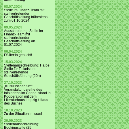
08.07.2024
Stelle im Finanz-Team mit
stellvertretender
Geschäftsleitung frühestens
zum 01.10.2024
09.05.2024
Ausschreibung: Stelle im
Finanz-Team mit
stellvertretender
Geschäftsleitung ab
01.07.2024
06.04.2024
FSJler:in gesucht!
15.03.2024
Stellenausschreibung: Halbe
Stelle für Tickets und
stellvertretende
Geschäftsführung (20h)
27.10.2023
„Kultur ist der Kitt“:
Veranstaltungsreihe des
Infoladens im Conne Island in
Kooperation mit dem
Literaturhaus Leipzig / Haus
des Buches
18.10.2023
Zu der Situation in Israel
20.09.2023
Stellenausschreibung:
Bookingstelle (25