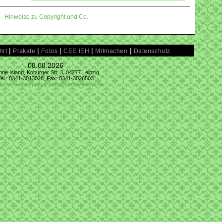
Hinweise zu Copyright und Co.
|
|
|
|
|
hrt
Plakate
Fotos
CEE IEH
Mitmachen
Datenschutz
08.08.2026
ne Island, Koburger Str. 3, 04277 Leipzig
Tel.: 0341-3013028, Fax: 0341-3026503
@conne-island.de
,
tickets@conne-island.de