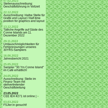
07.02.2023
Stellenausschreibung:
Geschäftsführung in Vollzeit
22.12.2022
Ausschreibung: Halbe Stelle für
Grafik und Layout / Half-time
position for graphics and layout
13.12.2022
Tätliche Angriffe auf Gäste des
Conne Islands am 11.
Dezember 2022
29.11.2022
Umtauschmöglichkeiten für
Fehlpressungen unseres
30YRS-Samplers
16.06.2022
Jahresbericht 2021
25.05.2022
Sampler "30 Yrs Conne Island"
im Café erhältlich!
24.05.2022
Ausschreibung: Stelle im
Finanz-Team mit
stellvertretender
Geschäftsleitung
23.05.2022
CEE IEH #271 ist online |
»
03.03.2022
FSJler:in gesucht!