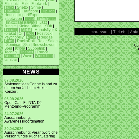
Experimental
|
Feat.Fem
|
Film
|
Filmquiz
|
Folk
|
Footwork
|
Funk
|
Ghetto
|
Grime
|
Halftime
|
Hardcore
|
HipHop
|
House
|
Import/Export
|
Inbetween
|
Indie
|
Indietronic
|
Infoveranstaltung
|
Jazz
|
Jungle
|
Kleine Bühne
|
Klub
|
Lesung
|
Metal
|
Monatsflyer &
|
|
Impressum
Tickets
Anfa
-plakat
|
Oi!
|
Pop
|
Postrock
|
Psychobilly
|
Punk
|
Reggae
|
Rock
|
RocknRoll
|
Roter Salon
|
Seminar
|
Ska
|
Snowshower
|
Con
Soul
|
Sport
|
Subbotnik
|
Techno
|
Theater
|
Trance
|
info
Veranda
|
Wave
|
Workshop
|
tanzbar
|
NEWS
07.08.2026
Statement des Conne Island zu
einem Vorfall beim Hexer-
Konzert
06.08.2026
Open Call: FLINTA-DJ
Mentoring-Programm
24.07.2026
Ausschreibung:
Awarenesskoordination
20.04.2026
Ausschreibung: Verantwortliche
Person für die Küche/Catering