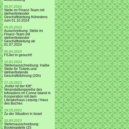
08.07.2024
Stelle im Finanz-Team mit
stellvertretender
Geschäftsleitung frühestens
zum 01.10.2024
09.05.2024
Ausschreibung: Stelle im
Finanz-Team mit
stellvertretender
Geschäftsleitung ab
01.07.2024
06.04.2024
FSJler:in gesucht!
15.03.2024
Stellenausschreibung: Halbe
Stelle für Tickets und
stellvertretende
Geschäftsführung (20h)
27.10.2023
„Kultur ist der Kitt“:
Veranstaltungsreihe des
Infoladens im Conne Island in
Kooperation mit dem
Literaturhaus Leipzig / Haus
des Buches
18.10.2023
Zu der Situation in Israel
20.09.2023
Stellenausschreibung:
Bookingstelle (25