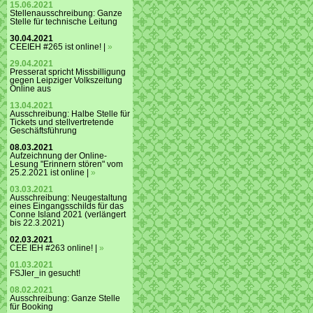
15.06.2021
Stellenausschreibung: Ganze
Stelle für technische Leitung
30.04.2021
CEEIEH #265 ist online! |
»
29.04.2021
Presserat spricht Missbilligung
gegen Leipziger Volkszeitung
Online aus
13.04.2021
Ausschreibung: Halbe Stelle für
Tickets und stellvertretende
Geschäftsführung
08.03.2021
Aufzeichnung der Online-
Lesung "Erinnern stören" vom
25.2.2021 ist online |
»
03.03.2021
Ausschreibung: Neugestaltung
eines Eingangsschilds für das
Conne Island 2021 (verlängert
bis 22.3.2021)
02.03.2021
CEE IEH #263 online! |
»
01.03.2021
FSJler_in gesucht!
08.02.2021
Ausschreibung: Ganze Stelle
für Booking