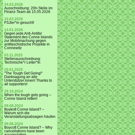
24.03.2026
Ausschreibung: 20h-Stelle im
Finanz-Team ab 15.05.2026
10.03.2026
FSJler*in gesucht!
14.01.2026
Gegen jede Anti-Antifa!
Statement des Conne Islands
zur Mobilmachung gegen
antifaschistische Projekte in
Connewitz
03.11.2025
Stellenausschreibung:
Technische*r Leiter*In
29.01.2025
"The Tough Get Going!"
Danksagung an alle
Unterstützer:innen! Thanks to
all supporters!
29.10.2024
When the tough gets going –
Conne Island retten!
09.08.2024
Boykott Conne Island? –
Warum sich die
Veranstaltungsabsagen häufen
09.08.2024
Boycott Conne Island? – Why
cancellations have been
accumulating