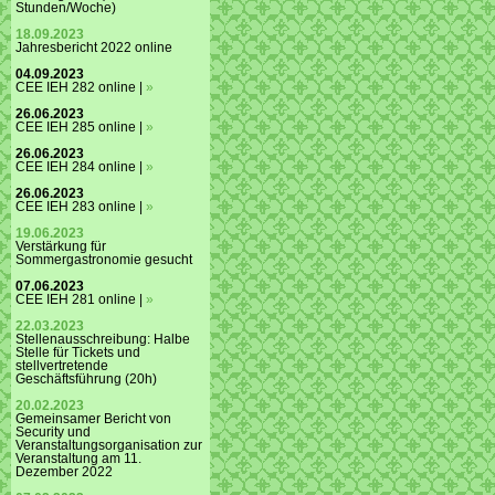
Stunden/Woche)
18.09.2023
Jahresbericht 2022 online
04.09.2023
CEE IEH 282 online |
»
26.06.2023
CEE IEH 285 online |
»
26.06.2023
CEE IEH 284 online |
»
26.06.2023
CEE IEH 283 online |
»
19.06.2023
Verstärkung für
Sommergastronomie gesucht
07.06.2023
CEE IEH 281 online |
»
22.03.2023
Stellenausschreibung: Halbe
Stelle für Tickets und
stellvertretende
Geschäftsführung (20h)
20.02.2023
Gemeinsamer Bericht von
Security und
Veranstaltungsorganisation zur
Veranstaltung am 11.
Dezember 2022