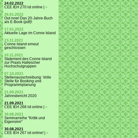
24.02.2022
CEE IEH 270 ist online |
»
26.01.2022
Out now! Das 20-Jahre-Buch
als E-Book (pdf)!
17.01.2022
Aktuelle Lage im Conne Island
23.11.2021
Conne Island erneut
geschlossen
20.11.2021
Statement des Conne Island
zur Praxis Hallescher
Hochschulgruppen
07.10.2021
Stellenausschreibung: Volle
Stelle für Booking und
Programmplanung
21.09.2021
Jahresbericht 2020
21.09.2021
CEE IEH 268 ist online |
»
30.08.2021
Seminarreihe "Kritik und
Eigensinn"
30.08.2021
CEE IEH 267 ist online! |
»