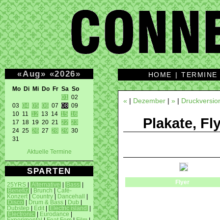
«
Aug
»
«
2026
»
HOME
|
TERMINE
Mo Di Mi Do Fr Sa So 
01
 02 

«
|
Dezember
|
»
|
Druckversio
03 
04
05
06
 07 
08
 09 

10 11 
12
 13 14 
15
16
Plakate, Fl
17 18 19 20 21 
22
23
24 25 
26
 27 
28
29
 30 

31 
Aktuelle Termine
SPARTEN
Flyer
25YRS
|
Alternative
|
Bass
|
Benefiz
|
Brunch
|
Café-
Konzert
|
Country
|
Dancehall
|
Disco
|
Drum & Bass
|
Dub
|
Dubstep
|
Edit
|
Electric island
|
Electronic
|
Eurodance
|