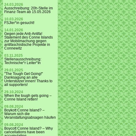
24.03.2026
Ausschreibung: 20h-Stelle im
Finanz-Team ab 15.05.2026
10.03.2026
FSJler*in gesucht!
14.01.2026
Gegen jede Anti-Antifa!
Statement des Conne Islands
zur Mobilmachung gegen
antifaschistische Projekte in
Connewitz
03.11.2025
Stellenausschreibung:
Technische*r Leiter*In
29.01.2025
"The Tough Get Going!"
Danksagung an alle
Unterstützer:innen! Thanks to
all supporters!
29.10.2024
When the tough gets going –
Conne Island retten!
09.08.2024
Boykott Conne Island? –
Warum sich die
Veranstaltungsabsagen häufen
09.08.2024
Boycott Conne Island? – Why
cancellations have been
accumulating