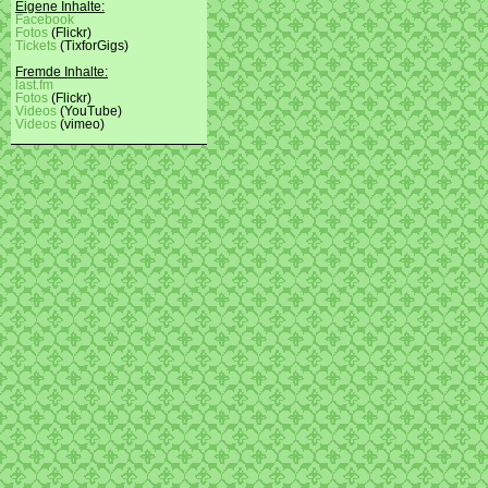
Eigene Inhalte:
Facebook
Fotos
(Flickr)
Tickets
(TixforGigs)
Fremde Inhalte:
last.fm
Fotos
(Flickr)
Videos
(YouTube)
Videos
(vimeo)