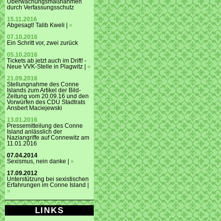
Überwachungsmaßnahmen
durch Verfassungsschutz
15.11.2016
Abgesagt! Talib Kweli |
»
07.10.2016
Ein Schritt vor, zwei zurück
05.10.2016
Tickets ab jetzt auch im Drift! -
Neue VVK-Stelle in Plagwitz |
»
21.09.2016
Stellungnahme des Conne
Islands zum Artikel der Bild-
Zeitung vom 20.09.16 und den
Vorwürfen des CDU Stadtrats
Ansbert Maciejewski
13.01.2016
Pressemitteilung des Conne
Island anlässlich der
Naziangriffe auf Connewitz am
11.01.2016
07.04.2014
Sexismus, nein danke |
»
17.09.2012
Unterstützung bei sexistischen
Erfahrungen im Conne Island |
»
LINKS