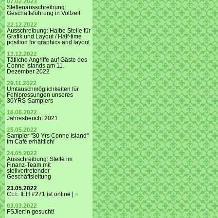
07.02.2023
Stellenausschreibung:
Geschäftsführung in Vollzeit
22.12.2022
Ausschreibung: Halbe Stelle für
Grafik und Layout / Half-time
position for graphics and layout
13.12.2022
Tätliche Angriffe auf Gäste des
Conne Islands am 11.
Dezember 2022
29.11.2022
Umtauschmöglichkeiten für
Fehlpressungen unseres
30YRS-Samplers
16.06.2022
Jahresbericht 2021
25.05.2022
Sampler "30 Yrs Conne Island"
im Café erhältlich!
24.05.2022
Ausschreibung: Stelle im
Finanz-Team mit
stellvertretender
Geschäftsleitung
23.05.2022
CEE IEH #271 ist online |
»
03.03.2022
FSJler:in gesucht!