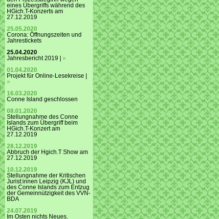
eines Übergriffs während des
HGich.T-Konzerts am
27.12.2019
25.05.2020
Corona: Öffnungszeiten und
Jahrestickets
25.04.2020
Jahresbericht 2019 |
»
01.04.2020
Projekt für Online-Lesekreise |
»
16.03.2020
Conne Island geschlossen
08.01.2020
Stellungnahme des Conne
Islands zum Übergriff beim
HGich.T-Konzert am
27.12.2019
28.12.2019
Abbruch der Hgich.T Show am
27.12.2019
10.12.2019
Stellungnahme der Kritischen
Jurist:innen Leipzig (KJL) und
des Conne Islands zum Entzug
der Gemeinnützigkeit des VVN-
BDA
24.07.2019
Im Osten nichts Neues.