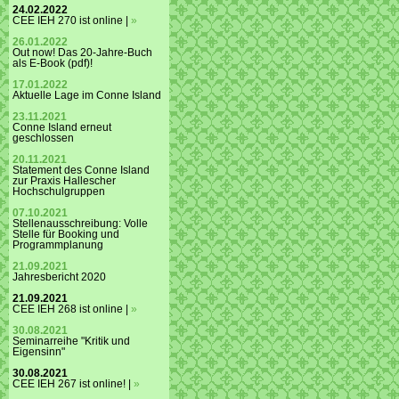
24.02.2022
CEE IEH 270 ist online |
»
26.01.2022
Out now! Das 20-Jahre-Buch
als E-Book (pdf)!
17.01.2022
Aktuelle Lage im Conne Island
23.11.2021
Conne Island erneut
geschlossen
20.11.2021
Statement des Conne Island
zur Praxis Hallescher
Hochschulgruppen
07.10.2021
Stellenausschreibung: Volle
Stelle für Booking und
Programmplanung
21.09.2021
Jahresbericht 2020
21.09.2021
CEE IEH 268 ist online |
»
30.08.2021
Seminarreihe "Kritik und
Eigensinn"
30.08.2021
CEE IEH 267 ist online! |
»