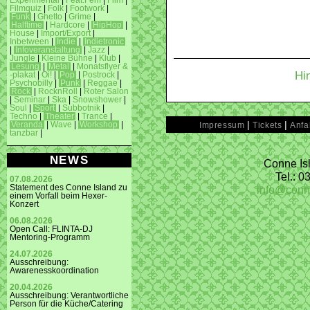
Experimental
|
Feat.Fem
|
Film
|
Filmquiz
|
Folk
|
Footwork
|
Funk
|
Ghetto
|
Grime
|
Halftime
|
Hardcore
|
HipHop
|
House
|
Import/Export
|
Inbetween
|
Indie
|
Indietronic
|
Infoveranstaltung
|
Jazz
|
Jungle
|
Kleine Bühne
|
Klub
|
Lesung
|
Metal
|
Monatsflyer &
Hi
-plakat
|
Oi!
|
Pop
|
Postrock
|
Psychobilly
|
Punk
|
Reggae
|
Rock
|
RocknRoll
|
Roter Salon
|
Seminar
|
Ska
|
Snowshower
|
Soul
|
Sport
|
Subbotnik
|
Techno
|
Theater
|
Trance
|
|
|
Veranda
|
Wave
|
Workshop
|
Impressum
Tickets
Anfa
tanzbar
|
NEWS
Conne Isl
Tel.: 
07.08.2026
info@conn
Statement des Conne Island zu
einem Vorfall beim Hexer-
Konzert
06.08.2026
Open Call: FLINTA-DJ
Mentoring-Programm
24.07.2026
Ausschreibung:
Awarenesskoordination
20.04.2026
Ausschreibung: Verantwortliche
Person für die Küche/Catering