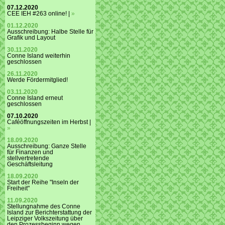
07.12.2020
CEE IEH #263 online! |
»
01.12.2020
Ausschreibung: Halbe Stelle für
Grafik und Layout
30.11.2020
Conne Island weiterhin
geschlossen
26.11.2020
Werde Fördermitglied!
03.11.2020
Conne Island erneut
geschlossen
07.10.2020
Caféöffnungszeiten im Herbst |
»
18.09.2020
Ausschreibung: Ganze Stelle
für Finanzen und
stellvertretende
Geschäftsleitung
18.09.2020
Start der Reihe "Inseln der
Freiheit"
11.09.2020
Stellungnahme des Conne
Island zur Berichterstattung der
Leipziger Volkszeitung über
den Prozessbeginn wegen