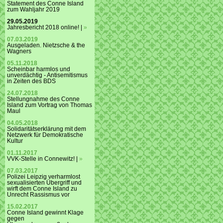
Statement des Conne Island
zum Wahljahr 2019
29.05.2019
Jahresbericht 2018 online! |
»
07.03.2019
Ausgeladen. Nietzsche & the
Wagners
05.11.2018
Scheinbar harmlos und
unverdächtig - Antisemitismus
in Zeiten des BDS
24.07.2018
Stellungnahme des Conne
Island zum Vortrag von Thomas
Maul
04.05.2018
Solidaritätserklärung mit dem
Netzwerk für Demokratische
Kultur
01.11.2017
VVK-Stelle in Connewitz! |
»
07.03.2017
Polizei Leipzig verharmlost
sexualisierten Übergriff und
wirft dem Conne Island zu
Unrecht Rassismus vor
15.02.2017
Conne Island gewinnt Klage
gegen