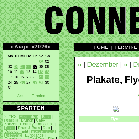
«
Aug
»
«
2026
»
HOME
|
TERMINE
Mo Di Mi Do Fr Sa So 
01
 02 

«
|
Dezember
|
»
|
D
03 
04
05
06
07
 08 09 

10 11 
12
 13 14 
15
16
Plakate, Fly
17 18 19 20 21 
22
23
24 25 
26
 27 
28
29
 30 

31 
Aktuelle Termine
SPARTEN
25YRS
|
Alternative
|
Bass
|
Flyer
Benefiz
|
Brunch
|
Café-
Konzert
|
Country
|
Dancehall
|
Disco
|
Drum & Bass
|
Dub
|
Dubstep
|
Edit
|
Electric island
|
Electronic
|
Eurodance
|