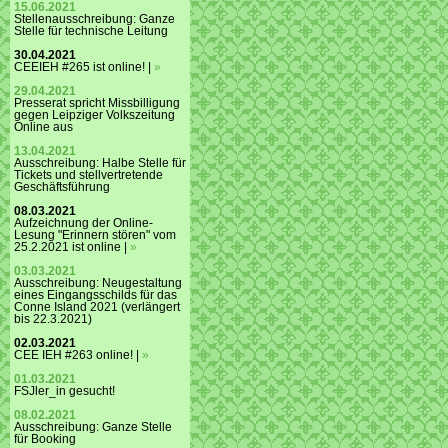
15.06.2021
Stellenausschreibung: Ganze
Stelle für technische Leitung
30.04.2021
CEEIEH #265 ist online! |
»
29.04.2021
Presserat spricht Missbilligung
gegen Leipziger Volkszeitung
Online aus
13.04.2021
Ausschreibung: Halbe Stelle für
Tickets und stellvertretende
Geschäftsführung
08.03.2021
Aufzeichnung der Online-
Lesung "Erinnern stören" vom
25.2.2021 ist online |
»
03.03.2021
Ausschreibung: Neugestaltung
eines Eingangsschilds für das
Conne Island 2021 (verlängert
bis 22.3.2021)
02.03.2021
CEE IEH #263 online! |
»
01.03.2021
FSJler_in gesucht!
08.02.2021
Ausschreibung: Ganze Stelle
für Booking