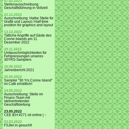
07.02.2023
Stellenausschreibung:
Geschäftsführung in Vollzeit
22.12.2022
Ausschreibung: Halbe Stelle für
Grafik und Layout / Half-time
position for graphics and layout
13.12.2022
Tätliche Angriffe auf Gäste des
Conne Islands am 11.
Dezember 2022
29.11.2022
Umtauschmöglichkeiten für
Fehlpressungen unseres
30YRS-Samplers
16.06.2022
Jahresbericht 2021
25.05.2022
Sampler "30 Yrs Conne Island"
im Café erhältlich!
24.05.2022
Ausschreibung: Stelle im
Finanz-Team mit
stellvertretender
Geschäftsleitung
23.05.2022
CEE IEH #271 ist online |
»
03.03.2022
FSJler:in gesucht!