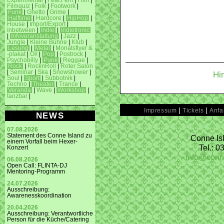
Experimental
|
Feat.Fem
|
Film
|
Filmquiz
|
Folk
|
Footwork
|
Funk
|
Ghetto
|
Grime
|
Halftime
|
Hardcore
|
HipHop
|
House
|
Import/Export
|
Inbetween
|
Indie
|
Indietronic
|
Infoveranstaltung
|
Jazz
|
Jungle
|
Kleine Bühne
|
Klub
|
Lesung
|
Metal
|
Monatsflyer &
-plakat
|
Oi!
|
Pop
|
Postrock
|
Psychobilly
|
Punk
|
Reggae
|
Rock
|
RocknRoll
|
Roter Salon
|
Seminar
|
Ska
|
Snowshower
|
Hi
Soul
|
Sport
|
Subbotnik
|
Techno
|
Theater
|
Trance
|
Veranda
|
Wave
|
Workshop
|
tanzbar
|
|
|
Impressum
Tickets
Anfa
NEWS
07.08.2026
Statement des Conne Island zu
Conne Isl
einem Vorfall beim Hexer-
Tel.: 
Konzert
info@conn
06.08.2026
Open Call: FLINTA-DJ
Mentoring-Programm
24.07.2026
Ausschreibung:
Awarenesskoordination
20.04.2026
Ausschreibung: Verantwortliche
Person für die Küche/Catering