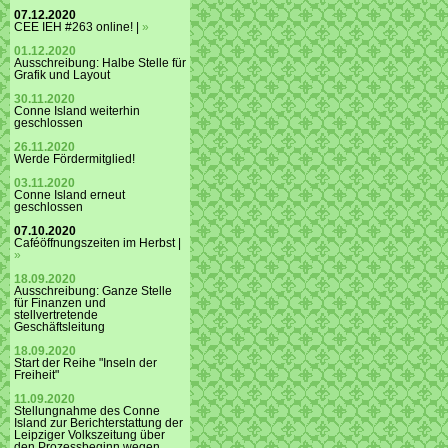
07.12.2020
CEE IEH #263 online! |
»
01.12.2020
Ausschreibung: Halbe Stelle für
Grafik und Layout
30.11.2020
Conne Island weiterhin
geschlossen
26.11.2020
Werde Fördermitglied!
03.11.2020
Conne Island erneut
geschlossen
07.10.2020
Caféöffnungszeiten im Herbst |
»
18.09.2020
Ausschreibung: Ganze Stelle
für Finanzen und
stellvertretende
Geschäftsleitung
18.09.2020
Start der Reihe "Inseln der
Freiheit"
11.09.2020
Stellungnahme des Conne
Island zur Berichterstattung der
Leipziger Volkszeitung über
den Prozessbeginn wegen