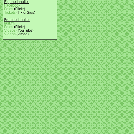
Eigene Inhalte:
Facebook
Fotos
(Flickr)
Tickets
(TixforGigs)
Fremde Inhalte:
last.fm
Fotos
(Flickr)
Videos
(YouTube)
Videos
(vimeo)