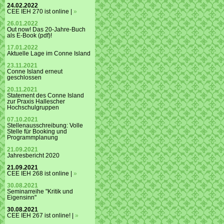
24.02.2022
CEE IEH 270 ist online |
»
26.01.2022
Out now! Das 20-Jahre-Buch
als E-Book (pdf)!
17.01.2022
Aktuelle Lage im Conne Island
23.11.2021
Conne Island erneut
geschlossen
20.11.2021
Statement des Conne Island
zur Praxis Hallescher
Hochschulgruppen
07.10.2021
Stellenausschreibung: Volle
Stelle für Booking und
Programmplanung
21.09.2021
Jahresbericht 2020
21.09.2021
CEE IEH 268 ist online |
»
30.08.2021
Seminarreihe "Kritik und
Eigensinn"
30.08.2021
CEE IEH 267 ist online! |
»