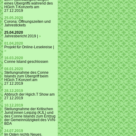
eines Übergriffs während des
HGich.T-Konzerts am
27.12.2019
25.05.2020
Corona: Öffnungszeiten und
Jahrestickets
25.04.2020
Jahresbericht 2019 |
»
01.04.2020
Projekt für Online-Lesekreise |
»
16.03.2020
Conne Island geschlossen
08.01.2020
Stellungnahme des Conne
Islands zum Übergriff beim
HGich.T-Konzert am
27.12.2019
28.12.2019
Abbruch der Hgich.T Show am
27.12.2019
10.12.2019
Stellungnahme der Kritischen
Jurist:innen Leipzig (KJL) und
des Conne Islands zum Entzug
der Gemeinnützigkeit des VVN-
BDA
24.07.2019
Im Osten nichts Neues.