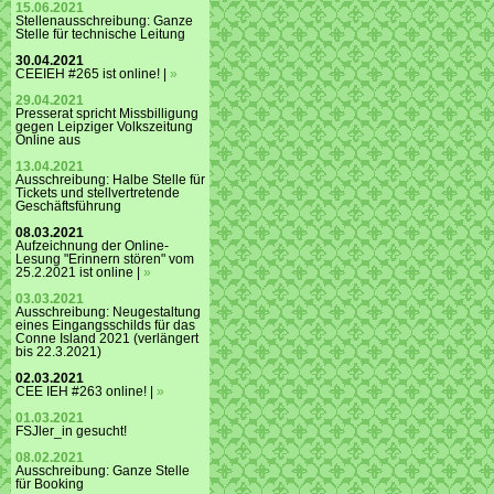
15.06.2021
Stellenausschreibung: Ganze
Stelle für technische Leitung
30.04.2021
CEEIEH #265 ist online! |
»
29.04.2021
Presserat spricht Missbilligung
gegen Leipziger Volkszeitung
Online aus
13.04.2021
Ausschreibung: Halbe Stelle für
Tickets und stellvertretende
Geschäftsführung
08.03.2021
Aufzeichnung der Online-
Lesung "Erinnern stören" vom
25.2.2021 ist online |
»
03.03.2021
Ausschreibung: Neugestaltung
eines Eingangsschilds für das
Conne Island 2021 (verlängert
bis 22.3.2021)
02.03.2021
CEE IEH #263 online! |
»
01.03.2021
FSJler_in gesucht!
08.02.2021
Ausschreibung: Ganze Stelle
für Booking