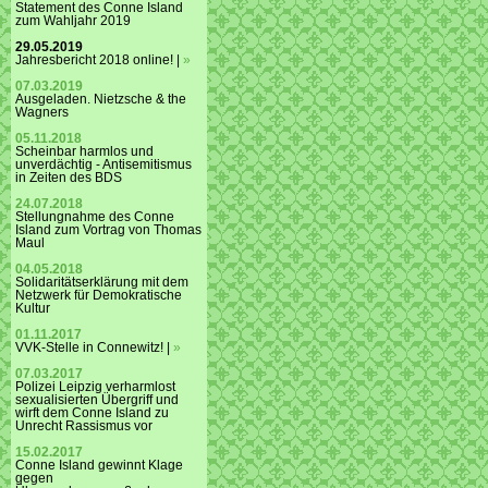
Statement des Conne Island
zum Wahljahr 2019
29.05.2019
Jahresbericht 2018 online! |
»
07.03.2019
Ausgeladen. Nietzsche & the
Wagners
05.11.2018
Scheinbar harmlos und
unverdächtig - Antisemitismus
in Zeiten des BDS
24.07.2018
Stellungnahme des Conne
Island zum Vortrag von Thomas
Maul
04.05.2018
Solidaritätserklärung mit dem
Netzwerk für Demokratische
Kultur
01.11.2017
VVK-Stelle in Connewitz! |
»
07.03.2017
Polizei Leipzig verharmlost
sexualisierten Übergriff und
wirft dem Conne Island zu
Unrecht Rassismus vor
15.02.2017
Conne Island gewinnt Klage
gegen