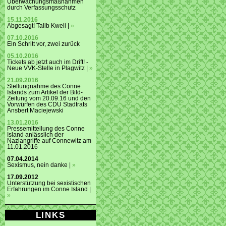
Überwachungsmaßnahmen
durch Verfassungsschutz
15.11.2016
Abgesagt! Talib Kweli |
»
07.10.2016
Ein Schritt vor, zwei zurück
05.10.2016
Tickets ab jetzt auch im Drift! -
Neue VVK-Stelle in Plagwitz |
»
21.09.2016
Stellungnahme des Conne
Islands zum Artikel der Bild-
Zeitung vom 20.09.16 und den
Vorwürfen des CDU Stadtrats
Ansbert Maciejewski
13.01.2016
Pressemitteilung des Conne
Island anlässlich der
Naziangriffe auf Connewitz am
11.01.2016
07.04.2014
Sexismus, nein danke |
»
17.09.2012
Unterstützung bei sexistischen
Erfahrungen im Conne Island |
»
LINKS