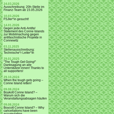
24.03.2026
Ausschreibung: 20h-Stelle im
Finanz-Team ab 15.05.2026
10.03.2026
FSJler*in gesucht!
14.01.2026
Gegen jede Anti-Antifa!
Statement des Conne Islands
zur Mobilmachung gegen
antifaschistische Projekte in
Connewitz
03.11.2025
Stellenausschreibung:
Technische*r Leiter*In
29.01.2025
"The Tough Get Going!"
Danksagung an alle
Unterstützer:innen! Thanks to
all supporters!
29.10.2024
When the tough gets going –
Conne Island retten!
09.08.2024
Boykott Conne Island? –
Warum sich die
Veranstaltungsabsagen häufen
09.08.2024
Boycott Conne Island? – Why
cancellations have been
accumulating