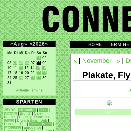
«
Aug
»
«
2026
»
HOME
|
TERMINE
Mo Di Mi Do Fr Sa So 
01
 02 

«
|
November
|
»
|
D
03 
04
05
06
 07 
08
 09 

10 11 
12
 13 14 
15
16
Plakate, Fly
17 18 19 20 21 
22
23
24 25 
26
 27 
28
29
 30 

31 
Aktuelle Termine
SPARTEN
25YRS
|
Alternative
|
Bass
|
Flyer
Benefiz
|
Brunch
|
Café-
Konzert
|
Country
|
Dancehall
|
Disco
|
Drum & Bass
|
Dub
|
Dubstep
|
Edit
|
Electric island
|
Electronic
|
Eurodance
|