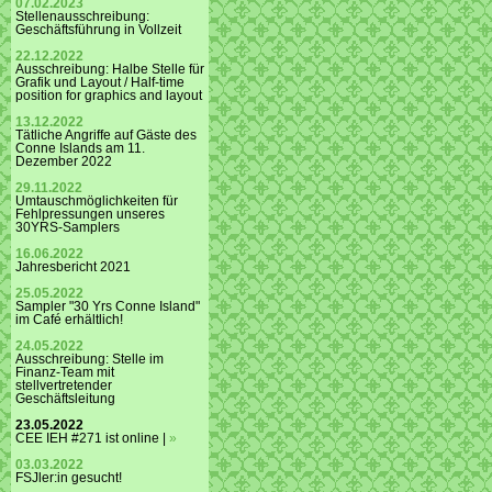
07.02.2023
Stellenausschreibung:
Geschäftsführung in Vollzeit
22.12.2022
Ausschreibung: Halbe Stelle für
Grafik und Layout / Half-time
position for graphics and layout
13.12.2022
Tätliche Angriffe auf Gäste des
Conne Islands am 11.
Dezember 2022
29.11.2022
Umtauschmöglichkeiten für
Fehlpressungen unseres
30YRS-Samplers
16.06.2022
Jahresbericht 2021
25.05.2022
Sampler "30 Yrs Conne Island"
im Café erhältlich!
24.05.2022
Ausschreibung: Stelle im
Finanz-Team mit
stellvertretender
Geschäftsleitung
23.05.2022
CEE IEH #271 ist online |
»
03.03.2022
FSJler:in gesucht!