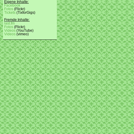
Eigene Inhalte:
Facebook
Fotos
(Flickr)
Tickets
(TixforGigs)
Fremde Inhalte:
last.fm
Fotos
(Flickr)
Videos
(YouTube)
Videos
(vimeo)