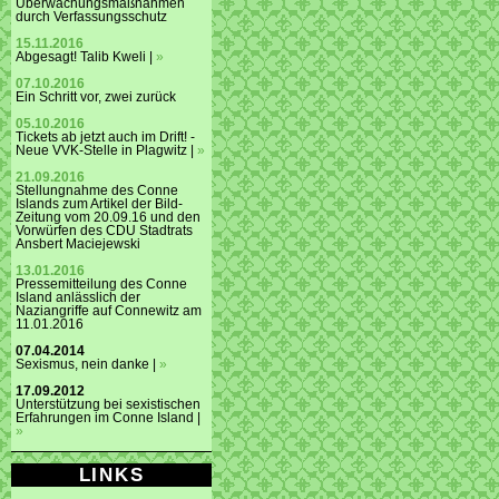
Überwachungsmaßnahmen
durch Verfassungsschutz
15.11.2016
Abgesagt! Talib Kweli |
»
07.10.2016
Ein Schritt vor, zwei zurück
05.10.2016
Tickets ab jetzt auch im Drift! -
Neue VVK-Stelle in Plagwitz |
»
21.09.2016
Stellungnahme des Conne
Islands zum Artikel der Bild-
Zeitung vom 20.09.16 und den
Vorwürfen des CDU Stadtrats
Ansbert Maciejewski
13.01.2016
Pressemitteilung des Conne
Island anlässlich der
Naziangriffe auf Connewitz am
11.01.2016
07.04.2014
Sexismus, nein danke |
»
17.09.2012
Unterstützung bei sexistischen
Erfahrungen im Conne Island |
»
LINKS