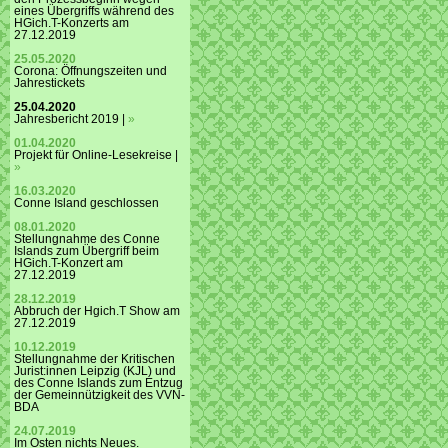
eines Übergriffs während des
HGich.T-Konzerts am
27.12.2019
25.05.2020
Corona: Öffnungszeiten und
Jahrestickets
25.04.2020
Jahresbericht 2019 |
»
01.04.2020
Projekt für Online-Lesekreise |
»
16.03.2020
Conne Island geschlossen
08.01.2020
Stellungnahme des Conne
Islands zum Übergriff beim
HGich.T-Konzert am
27.12.2019
28.12.2019
Abbruch der Hgich.T Show am
27.12.2019
10.12.2019
Stellungnahme der Kritischen
Jurist:innen Leipzig (KJL) und
des Conne Islands zum Entzug
der Gemeinnützigkeit des VVN-
BDA
24.07.2019
Im Osten nichts Neues.