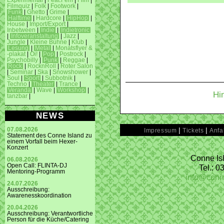
Experimental
|
Feat.Fem
|
Film
|
Filmquiz
|
Folk
|
Footwork
|
Funk
|
Ghetto
|
Grime
|
Halftime
|
Hardcore
|
HipHop
|
House
|
Import/Export
|
Inbetween
|
Indie
|
Indietronic
|
Infoveranstaltung
|
Jazz
|
Jungle
|
Kleine Bühne
|
Klub
|
Lesung
|
Metal
|
Monatsflyer &
-plakat
|
Oi!
|
Pop
|
Postrock
|
Psychobilly
|
Punk
|
Reggae
|
Rock
|
RocknRoll
|
Roter Salon
|
Seminar
|
Ska
|
Snowshower
|
Soul
|
Sport
|
Subbotnik
|
Techno
|
Theater
|
Trance
|
Veranda
|
Wave
|
Workshop
|
Hi
tanzbar
|
NEWS
|
|
07.08.2026
Impressum
Tickets
Anfa
Statement des Conne Island zu
einem Vorfall beim Hexer-
Konzert
Conne Isl
06.08.2026
Open Call: FLINTA-DJ
Tel.: 
Mentoring-Programm
info@conn
24.07.2026
Ausschreibung:
Awarenesskoordination
20.04.2026
Ausschreibung: Verantwortliche
Person für die Küche/Catering