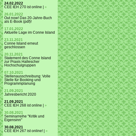
24.02.2022
CEE IEH 270 ist online |
»
26.01.2022
Out now! Das 20-Jahre-Buch
als E-Book (pdf)!
17.01.2022
Aktuelle Lage im Conne Island
23.11.2021
Conne Island erneut
geschlossen
20.11.2021
Statement des Conne Island
zur Praxis Hallescher
Hochschulgruppen
07.10.2021
Stellenausschreibung: Volle
Stelle für Booking und
Programmplanung
21.09.2021
Jahresbericht 2020
21.09.2021
CEE IEH 268 ist online |
»
30.08.2021
Seminarreihe "Kritik und
Eigensinn"
30.08.2021
CEE IEH 267 ist online! |
»