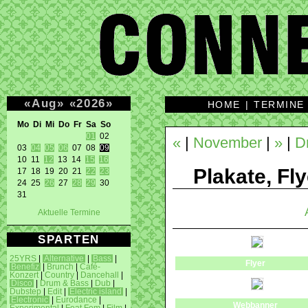
«
Aug
»
«
2026
»
HOME
|
TERMINE
Mo Di Mi Do Fr Sa So 
01
 02 

«
|
November
|
»
|
D
03 
04
05
06
 07 08 
09
10 11 
12
 13 14 
15
16
Plakate, Fly
17 18 19 20 21 
22
23
24 25 
26
 27 
28
29
 30 

31 
Aktuelle Termine
SPARTEN
25YRS
|
Alternative
|
Bass
|
Flyer
Benefiz
|
Brunch
|
Café-
Konzert
|
Country
|
Dancehall
|
Disco
|
Drum & Bass
|
Dub
|
Dubstep
|
Edit
|
Electric island
|
Electronic
|
Eurodance
|
Webbanner