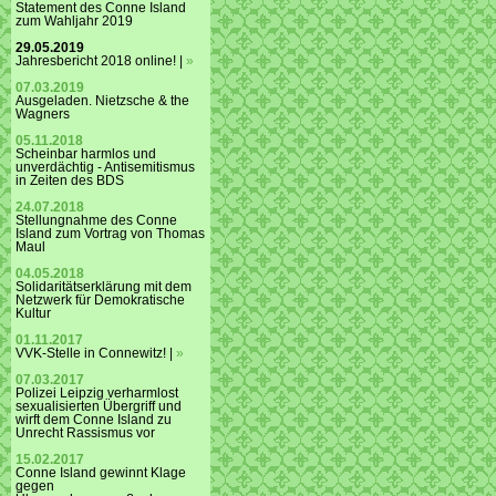
Statement des Conne Island
zum Wahljahr 2019
29.05.2019
Jahresbericht 2018 online! |
»
07.03.2019
Ausgeladen. Nietzsche & the
Wagners
05.11.2018
Scheinbar harmlos und
unverdächtig - Antisemitismus
in Zeiten des BDS
24.07.2018
Stellungnahme des Conne
Island zum Vortrag von Thomas
Maul
04.05.2018
Solidaritätserklärung mit dem
Netzwerk für Demokratische
Kultur
01.11.2017
VVK-Stelle in Connewitz! |
»
07.03.2017
Polizei Leipzig verharmlost
sexualisierten Übergriff und
wirft dem Conne Island zu
Unrecht Rassismus vor
15.02.2017
Conne Island gewinnt Klage
gegen