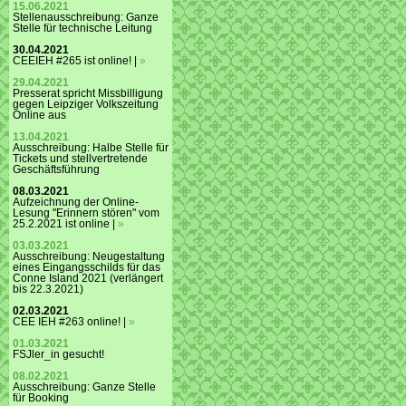
15.06.2021
Stellenausschreibung: Ganze
Stelle für technische Leitung
30.04.2021
CEEIEH #265 ist online! |
»
29.04.2021
Presserat spricht Missbilligung
gegen Leipziger Volkszeitung
Online aus
13.04.2021
Ausschreibung: Halbe Stelle für
Tickets und stellvertretende
Geschäftsführung
08.03.2021
Aufzeichnung der Online-
Lesung "Erinnern stören" vom
25.2.2021 ist online |
»
03.03.2021
Ausschreibung: Neugestaltung
eines Eingangsschilds für das
Conne Island 2021 (verlängert
bis 22.3.2021)
02.03.2021
CEE IEH #263 online! |
»
01.03.2021
FSJler_in gesucht!
08.02.2021
Ausschreibung: Ganze Stelle
für Booking