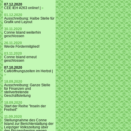
07.12.2020
CEE IEH #263 online! |
»
01.12.2020
Ausschreibung: Halbe Stelle für
Grafik und Layout
30.11.2020
Conne Island weiterhin
geschlossen
26.11.2020
Werde Fördermitglied!
03.11.2020
Conne Island erneut
geschlossen
07.10.2020
Caféöffnungszeiten im Herbst |
»
18.09.2020
Ausschreibung: Ganze Stelle
für Finanzen und
stellvertretende
Geschäftsleitung
18.09.2020
Start der Reihe "Inseln der
Freiheit"
11.09.2020
Stellungnahme des Conne
Island zur Berichterstattung der
Leipziger Volkszeitung über
den Prozessbeginn wegen