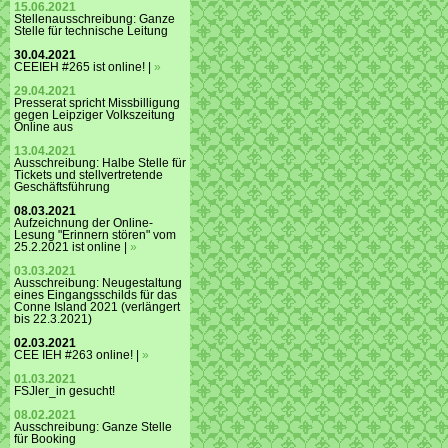
15.06.2021
Stellenausschreibung: Ganze
Stelle für technische Leitung
30.04.2021
CEEIEH #265 ist online! |
»
29.04.2021
Presserat spricht Missbilligung
gegen Leipziger Volkszeitung
Online aus
13.04.2021
Ausschreibung: Halbe Stelle für
Tickets und stellvertretende
Geschäftsführung
08.03.2021
Aufzeichnung der Online-
Lesung "Erinnern stören" vom
25.2.2021 ist online |
»
03.03.2021
Ausschreibung: Neugestaltung
eines Eingangsschilds für das
Conne Island 2021 (verlängert
bis 22.3.2021)
02.03.2021
CEE IEH #263 online! |
»
01.03.2021
FSJler_in gesucht!
08.02.2021
Ausschreibung: Ganze Stelle
für Booking