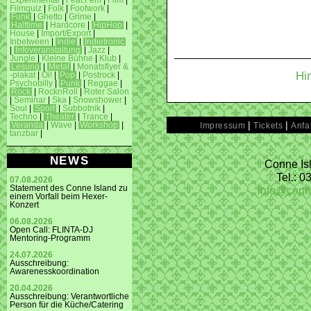
Experimental
|
Feat.Fem
|
Film
|
Filmquiz
|
Folk
|
Footwork
|
Funk
|
Ghetto
|
Grime
|
Halftime
|
Hardcore
|
HipHop
|
House
|
Import/Export
|
Inbetween
|
Indie
|
Indietronic
|
Infoveranstaltung
|
Jazz
|
Jungle
|
Kleine Bühne
|
Klub
|
Lesung
|
Metal
|
Monatsflyer &
Hi
-plakat
|
Oi!
|
Pop
|
Postrock
|
Psychobilly
|
Punk
|
Reggae
|
Rock
|
RocknRoll
|
Roter Salon
|
Seminar
|
Ska
|
Snowshower
|
Soul
|
Sport
|
Subbotnik
|
Techno
|
Theater
|
Trance
|
|
|
Veranda
|
Wave
|
Workshop
|
Impressum
Tickets
Anfa
tanzbar
|
NEWS
Conne Isl
Tel.: 
07.08.2026
info@conn
Statement des Conne Island zu
einem Vorfall beim Hexer-
Konzert
06.08.2026
Open Call: FLINTA-DJ
Mentoring-Programm
24.07.2026
Ausschreibung:
Awarenesskoordination
20.04.2026
Ausschreibung: Verantwortliche
Person für die Küche/Catering