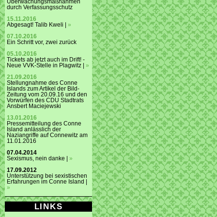
Überwachungsmaßnahmen
durch Verfassungsschutz
15.11.2016
Abgesagt! Talib Kweli |
»
07.10.2016
Ein Schritt vor, zwei zurück
05.10.2016
Tickets ab jetzt auch im Drift! -
Neue VVK-Stelle in Plagwitz |
»
21.09.2016
Stellungnahme des Conne
Islands zum Artikel der Bild-
Zeitung vom 20.09.16 und den
Vorwürfen des CDU Stadtrats
Ansbert Maciejewski
13.01.2016
Pressemitteilung des Conne
Island anlässlich der
Naziangriffe auf Connewitz am
11.01.2016
07.04.2014
Sexismus, nein danke |
»
17.09.2012
Unterstützung bei sexistischen
Erfahrungen im Conne Island |
»
LINKS