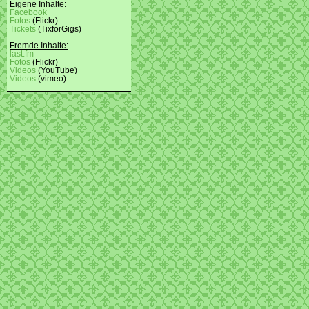
Eigene Inhalte:
Facebook
Fotos
(Flickr)
Tickets
(TixforGigs)
Fremde Inhalte:
last.fm
Fotos
(Flickr)
Videos
(YouTube)
Videos
(vimeo)