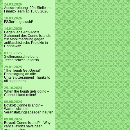
24.03.2026
Ausschreibung: 20h-Stelle im
Finanz-Team ab 15.05.2026
10.03.2026
FSJler*in gesucht!
14.01.2026
Gegen jede Anti-Antifa!
Statement des Conne Islands
zur Mobilmachung gegen
antifaschistische Projekte in
Connewitz
03.11.2025
Stellenausschreibung:
Technische*r Leiter*In
29.01.2025
"The Tough Get Going!"
Danksagung an alle
Unterstützer:innen! Thanks to
all supporters!
29.10.2024
When the tough gets going –
Conne Island retten!
09.08.2024
Boykott Conne Island? –
Warum sich die
Veranstaltungsabsagen häufen
09.08.2024
Boycott Conne Island? – Why
cancellations have been
accumulating