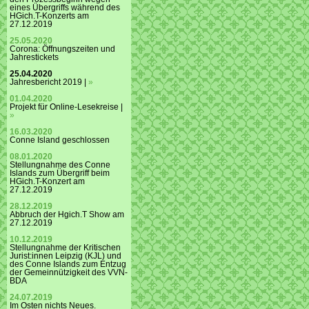
eines Übergriffs während des
HGich.T-Konzerts am
27.12.2019
25.05.2020
Corona: Öffnungszeiten und
Jahrestickets
25.04.2020
Jahresbericht 2019 |
»
01.04.2020
Projekt für Online-Lesekreise |
»
16.03.2020
Conne Island geschlossen
08.01.2020
Stellungnahme des Conne
Islands zum Übergriff beim
HGich.T-Konzert am
27.12.2019
28.12.2019
Abbruch der Hgich.T Show am
27.12.2019
10.12.2019
Stellungnahme der Kritischen
Jurist:innen Leipzig (KJL) und
des Conne Islands zum Entzug
der Gemeinnützigkeit des VVN-
BDA
24.07.2019
Im Osten nichts Neues.