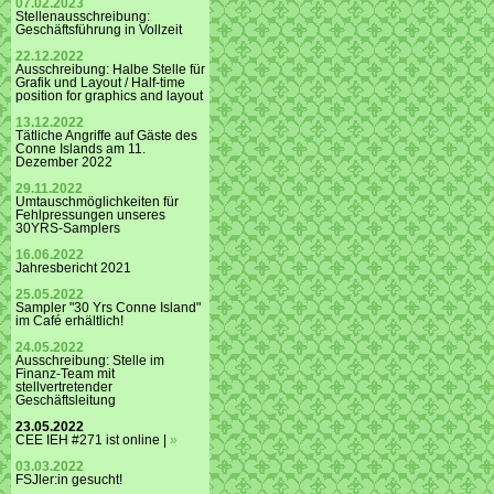
07.02.2023
Stellenausschreibung:
Geschäftsführung in Vollzeit
22.12.2022
Ausschreibung: Halbe Stelle für
Grafik und Layout / Half-time
position for graphics and layout
13.12.2022
Tätliche Angriffe auf Gäste des
Conne Islands am 11.
Dezember 2022
29.11.2022
Umtauschmöglichkeiten für
Fehlpressungen unseres
30YRS-Samplers
16.06.2022
Jahresbericht 2021
25.05.2022
Sampler "30 Yrs Conne Island"
im Café erhältlich!
24.05.2022
Ausschreibung: Stelle im
Finanz-Team mit
stellvertretender
Geschäftsleitung
23.05.2022
CEE IEH #271 ist online |
»
03.03.2022
FSJler:in gesucht!