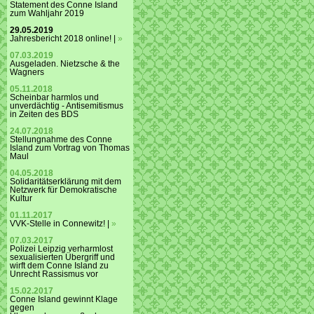
Statement des Conne Island
zum Wahljahr 2019
29.05.2019
Jahresbericht 2018 online! |
»
07.03.2019
Ausgeladen. Nietzsche & the
Wagners
05.11.2018
Scheinbar harmlos und
unverdächtig - Antisemitismus
in Zeiten des BDS
24.07.2018
Stellungnahme des Conne
Island zum Vortrag von Thomas
Maul
04.05.2018
Solidaritätserklärung mit dem
Netzwerk für Demokratische
Kultur
01.11.2017
VVK-Stelle in Connewitz! |
»
07.03.2017
Polizei Leipzig verharmlost
sexualisierten Übergriff und
wirft dem Conne Island zu
Unrecht Rassismus vor
15.02.2017
Conne Island gewinnt Klage
gegen