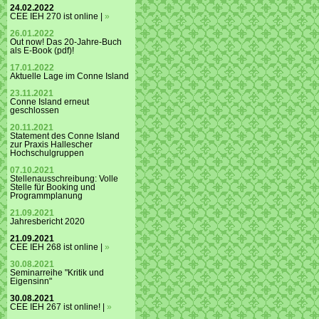
24.02.2022
CEE IEH 270 ist online |
»
26.01.2022
Out now! Das 20-Jahre-Buch
als E-Book (pdf)!
17.01.2022
Aktuelle Lage im Conne Island
23.11.2021
Conne Island erneut
geschlossen
20.11.2021
Statement des Conne Island
zur Praxis Hallescher
Hochschulgruppen
07.10.2021
Stellenausschreibung: Volle
Stelle für Booking und
Programmplanung
21.09.2021
Jahresbericht 2020
21.09.2021
CEE IEH 268 ist online |
»
30.08.2021
Seminarreihe "Kritik und
Eigensinn"
30.08.2021
CEE IEH 267 ist online! |
»