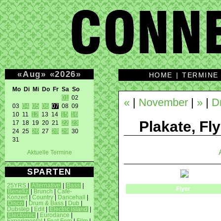
«
Aug
»
«
2026
»
HOME
|
TERMINE
Mo Di Mi Do Fr Sa So 
01
 02 

«
|
November
|
»
|
D
03 
04
05
06
07
 08 09 

10 11 
12
 13 14 
15
16
Plakate, Fly
17 18 19 20 21 
22
23
24 25 
26
 27 
28
29
 30 

31 
Aktuelle Termine
SPARTEN
25YRS
|
Alternative
|
Bass
|
Flyer
Benefiz
|
Brunch
|
Café-
Konzert
|
Country
|
Dancehall
|
Disco
|
Drum & Bass
|
Dub
|
Dubstep
|
Edit
|
Electric island
|
Electronic
|
Eurodance
|