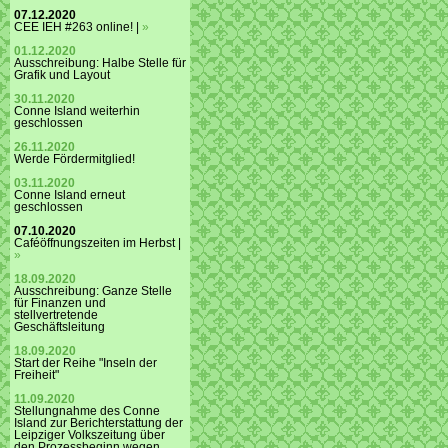
07.12.2020
CEE IEH #263 online! |
»
01.12.2020
Ausschreibung: Halbe Stelle für
Grafik und Layout
30.11.2020
Conne Island weiterhin
geschlossen
26.11.2020
Werde Fördermitglied!
03.11.2020
Conne Island erneut
geschlossen
07.10.2020
Caféöffnungszeiten im Herbst |
»
18.09.2020
Ausschreibung: Ganze Stelle
für Finanzen und
stellvertretende
Geschäftsleitung
18.09.2020
Start der Reihe "Inseln der
Freiheit"
11.09.2020
Stellungnahme des Conne
Island zur Berichterstattung der
Leipziger Volkszeitung über
den Prozessbeginn wegen