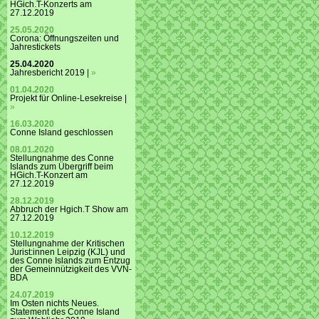
HGich.T-Konzerts am
27.12.2019
25.05.2020
Corona: Öffnungszeiten und
Jahrestickets
25.04.2020
Jahresbericht 2019 |
»
01.04.2020
Projekt für Online-Lesekreise |
»
16.03.2020
Conne Island geschlossen
08.01.2020
Stellungnahme des Conne
Islands zum Übergriff beim
HGich.T-Konzert am
27.12.2019
28.12.2019
Abbruch der Hgich.T Show am
27.12.2019
10.12.2019
Stellungnahme der Kritischen
Jurist:innen Leipzig (KJL) und
des Conne Islands zum Entzug
der Gemeinnützigkeit des VVN-
BDA
24.07.2019
Im Osten nichts Neues.
Statement des Conne Island