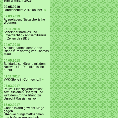
zum Wahljahr 2019
29.05.2019
Jahresbericht 2018 online! |
»
07.03.2019
Ausgeladen. Nietzsche & the
Wagners
05.11.2018
Scheinbar harmlos und
unverdächtig - Antisemitismus
in Zeiten des BDS
24.07.2018
Stellungnahme des Conne
Island zum Vortrag von Thomas
Maul
04.05.2018
Solidaritätserklärung mit dem
Netzwerk für Demokratische
Kultur
01.11.2017
VVK-Stelle in Connewitz! |
»
07.03.2017
Polizei Leipzig verharmlost
sexualisierten Übergriff und
wirft dem Conne Island zu
Unrecht Rassismus vor
15.02.2017
Conne Island gewinnt Klage
gegen
Überwachungsmaßnahmen
durch Verfassungsschutz