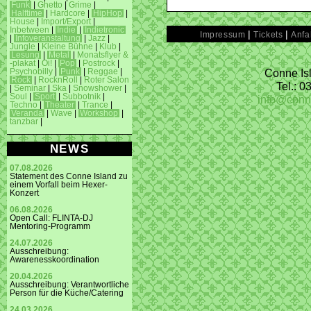
Funk
|
Ghetto
|
Grime
|
Halftime
|
Hardcore
|
HipHop
|
House
|
Import/Export
|
Inbetween
|
Indie
|
Indietronic
|
|
Impressum
Tickets
Anfa
|
Infoveranstaltung
|
Jazz
|
Jungle
|
Kleine Bühne
|
Klub
|
Lesung
|
Metal
|
Monatsflyer &
-plakat
|
Oi!
|
Pop
|
Postrock
|
Conne Isl
Psychobilly
|
Punk
|
Reggae
|
Rock
|
RocknRoll
|
Roter Salon
Tel.: 
|
Seminar
|
Ska
|
Snowshower
|
Soul
|
Sport
|
Subbotnik
|
info@conn
Techno
|
Theater
|
Trance
|
Veranda
|
Wave
|
Workshop
|
tanzbar
|
NEWS
07.08.2026
Statement des Conne Island zu
einem Vorfall beim Hexer-
Konzert
06.08.2026
Open Call: FLINTA-DJ
Mentoring-Programm
24.07.2026
Ausschreibung:
Awarenesskoordination
20.04.2026
Ausschreibung: Verantwortliche
Person für die Küche/Catering
24.03.2026