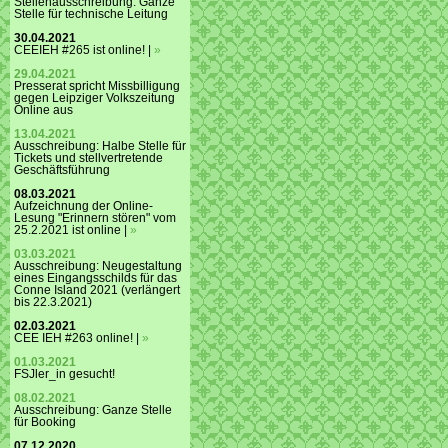
Stellenausschreibung: Ganze
Stelle für technische Leitung
30.04.2021
CEEIEH #265 ist online! |
»
29.04.2021
Presserat spricht Missbilligung
gegen Leipziger Volkszeitung
Online aus
13.04.2021
Ausschreibung: Halbe Stelle für
Tickets und stellvertretende
Geschäftsführung
08.03.2021
Aufzeichnung der Online-
Lesung "Erinnern stören" vom
25.2.2021 ist online |
»
03.03.2021
Ausschreibung: Neugestaltung
eines Eingangsschilds für das
Conne Island 2021 (verlängert
bis 22.3.2021)
02.03.2021
CEE IEH #263 online! |
»
01.03.2021
FSJler_in gesucht!
08.02.2021
Ausschreibung: Ganze Stelle
für Booking
07.12.2020