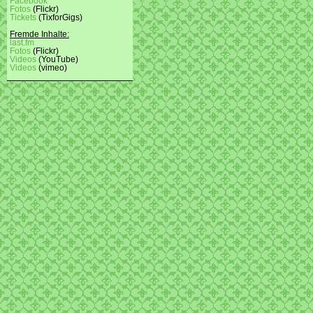
Facebook
Fotos
(Flickr)
Tickets
(TixforGigs)
Fremde Inhalte:
last.fm
Fotos
(Flickr)
Videos
(YouTube)
Videos
(vimeo)