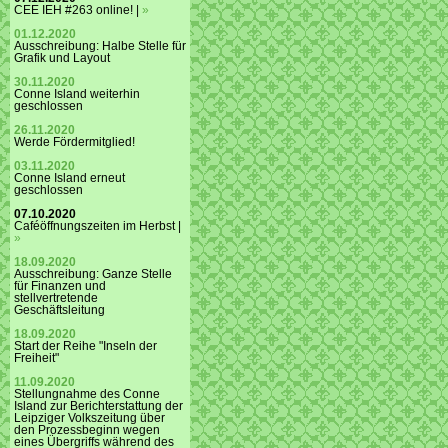
CEE IEH #263 online! |
»
01.12.2020
Ausschreibung: Halbe Stelle für
Grafik und Layout
30.11.2020
Conne Island weiterhin
geschlossen
26.11.2020
Werde Fördermitglied!
03.11.2020
Conne Island erneut
geschlossen
07.10.2020
Caféöffnungszeiten im Herbst |
»
18.09.2020
Ausschreibung: Ganze Stelle
für Finanzen und
stellvertretende
Geschäftsleitung
18.09.2020
Start der Reihe "Inseln der
Freiheit"
11.09.2020
Stellungnahme des Conne
Island zur Berichterstattung der
Leipziger Volkszeitung über
den Prozessbeginn wegen
eines Übergriffs während des