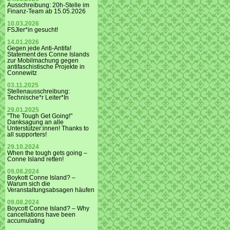
Ausschreibung: 20h-Stelle im
Finanz-Team ab 15.05.2026
10.03.2026
FSJler*in gesucht!
14.01.2026
Gegen jede Anti-Antifa!
Statement des Conne Islands
zur Mobilmachung gegen
antifaschistische Projekte in
Connewitz
03.11.2025
Stellenausschreibung:
Technische*r Leiter*In
29.01.2025
"The Tough Get Going!"
Danksagung an alle
Unterstützer:innen! Thanks to
all supporters!
29.10.2024
When the tough gets going –
Conne Island retten!
09.08.2024
Boykott Conne Island? –
Warum sich die
Veranstaltungsabsagen häufen
09.08.2024
Boycott Conne Island? – Why
cancellations have been
accumulating