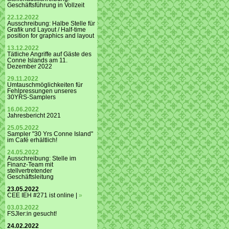
Geschäftsführung in Vollzeit
22.12.2022
Ausschreibung: Halbe Stelle für
Grafik und Layout / Half-time
position for graphics and layout
13.12.2022
Tätliche Angriffe auf Gäste des
Conne Islands am 11.
Dezember 2022
29.11.2022
Umtauschmöglichkeiten für
Fehlpressungen unseres
30YRS-Samplers
16.06.2022
Jahresbericht 2021
25.05.2022
Sampler "30 Yrs Conne Island"
im Café erhältlich!
24.05.2022
Ausschreibung: Stelle im
Finanz-Team mit
stellvertretender
Geschäftsleitung
23.05.2022
CEE IEH #271 ist online |
»
03.03.2022
FSJler:in gesucht!
24.02.2022