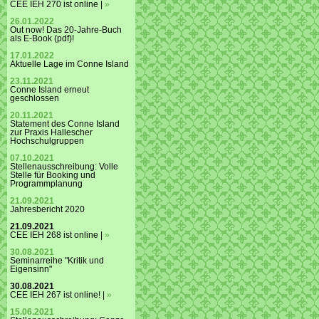
CEE IEH 270 ist online |
»
26.01.2022
Out now! Das 20-Jahre-Buch
als E-Book (pdf)!
17.01.2022
Aktuelle Lage im Conne Island
23.11.2021
Conne Island erneut
geschlossen
20.11.2021
Statement des Conne Island
zur Praxis Hallescher
Hochschulgruppen
07.10.2021
Stellenausschreibung: Volle
Stelle für Booking und
Programmplanung
21.09.2021
Jahresbericht 2020
21.09.2021
CEE IEH 268 ist online |
»
30.08.2021
Seminarreihe "Kritik und
Eigensinn"
30.08.2021
CEE IEH 267 ist online! |
»
15.06.2021