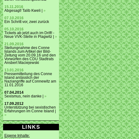
15.11.2016
Abgesagt! Talib Kweli |
»
07.10.2016
Ein Schritt vor, zwei zurück
05.10.2016
Tickets ab jetzt auch im Drift! -
Neue VVK-Stelle in Plagwitz |
»
21.09.2016
Stellungnahme des Conne
Islands zum Artikel der Bild-
Zeitung vom 20.09.16 und den
Vorwürfen des CDU Stadtrats
Ansbert Maciejewski
13.01.2016
Pressemitteilung des Conne
Island anlässlich der
Naziangriffe auf Connewitz am
11.01.2016
07.04.2014
Sexismus, nein danke |
»
17.09.2012
Unterstützung bei sexistischen
Erfahrungen im Conne Island |
»
LINKS
Eigene Inhalte: