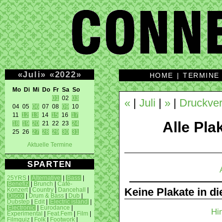
«
Juli
»
«
2022
»
HOME
|
TERMINE
Mo Di Mi Do Fr Sa So 
01
 02 
03
«
|
Juli
|
»
|
Druckver
04 05 
06
 07 08 
09
 10 

11 
12
13
 14 
15
 16 
17
Alle Plak
18
19
20
 21 22 23 
24
25 26 
27
28
29
30
31
Aktuelle Termine
SPARTEN
25YRS
|
Alternative
|
Bass
|
Benefiz
|
Brunch
|
Café-
Keine Plakate in d
Konzert
|
Country
|
Dancehall
|
Disco
|
Drum & Bass
|
Dub
|
Dubstep
|
Edit
|
Electric island
|
Electronic
|
Eurodance
|
Hi
Experimental
|
Feat.Fem
|
Film
|
Filmquiz
|
Folk
|
Footwork
|