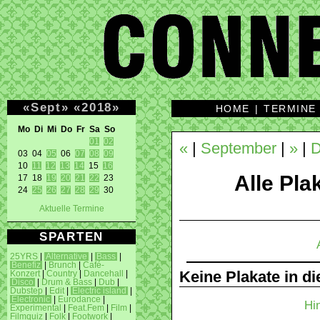
«
Sept
»
«
2018
»
HOME
|
TERMINE
Mo Di Mi Do Fr Sa So 
01
02
«
|
September
|
»
|
D
03 04 
05
 06 
07
08
09
10 
11
12
13
14
 15 
16
Alle Plak
17 18 
19
20
21
22
 23 

24 
25
26
27
28
29
 30 
Aktuelle Termine
SPARTEN
25YRS
|
Alternative
|
Bass
|
Benefiz
|
Brunch
|
Café-
Keine Plakate in d
Konzert
|
Country
|
Dancehall
|
Disco
|
Drum & Bass
|
Dub
|
Dubstep
|
Edit
|
Electric island
|
Electronic
|
Eurodance
|
Hi
Experimental
|
Feat.Fem
|
Film
|
Filmquiz
|
Folk
|
Footwork
|