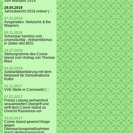
zum Wahljahr 2019
29.05.2019
Jahresbericht 2018 online! |
»
07.03.2019
Ausgeladen. Nietzsche & the
Wagners
05.11.2018
Scheinbar harmlos und
unverdächtig - Antisemitismus
in Zeiten des BDS
24.07.2018
Stellungnahme des Conne
Island zum Vortrag von Thomas
Maul
04.05.2018
Solidaritätserklärung mit dem
Netzwerk für Demokratische
Kultur
01.11.2017
VVK-Stelle in Connewitz! |
»
07.03.2017
Polizei Leipzig verharmlost
sexualisierten Übergriff und
wirft dem Conne Island zu
Unrecht Rassismus vor
15.02.2017
Conne Island gewinnt Klage
gegen
Überwachungsmaßnahmen
durch Verfassungsschutz