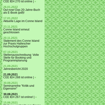
CEE IEH 270 ist online |
»
26.01.2022
Out now! Das 20-Jahre-Buch
als E-Book (pdf)!
17.01.2022
Aktuelle Lage im Conne Island
23.11.2021
Conne Island erneut
geschlossen
20.11.2021
Statement des Conne Island
zur Praxis Hallescher
Hochschulgruppen
07.10.2021
Stellenausschreibung: Volle
Stelle für Booking und
Programmplanung
21.09.2021
Jahresbericht 2020
21.09.2021
CEE IEH 268 ist online |
»
30.08.2021
Seminarreihe "Kritik und
Eigensinn"
30.08.2021
CEE IEH 267 ist online! |
»
15.06.2021