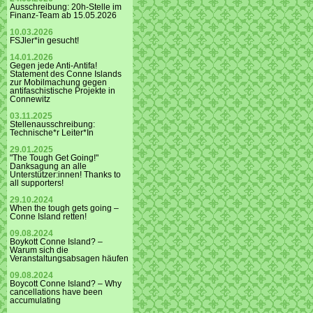
Ausschreibung: 20h-Stelle im
Finanz-Team ab 15.05.2026
10.03.2026
FSJler*in gesucht!
14.01.2026
Gegen jede Anti-Antifa!
Statement des Conne Islands
zur Mobilmachung gegen
antifaschistische Projekte in
Connewitz
03.11.2025
Stellenausschreibung:
Technische*r Leiter*In
29.01.2025
"The Tough Get Going!"
Danksagung an alle
Unterstützer:innen! Thanks to
all supporters!
29.10.2024
When the tough gets going –
Conne Island retten!
09.08.2024
Boykott Conne Island? –
Warum sich die
Veranstaltungsabsagen häufen
09.08.2024
Boycott Conne Island? – Why
cancellations have been
accumulating