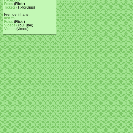
Facebook
Fotos
(Flickr)
Tickets
(TixforGigs)
Fremde Inhalte:
last.fm
Fotos
(Flickr)
Videos
(YouTube)
Videos
(vimeo)