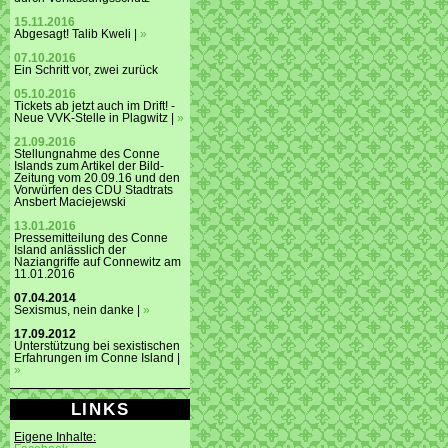
15.11.2016
Abgesagt! Talib Kweli |
»
07.10.2016
Ein Schritt vor, zwei zurück
05.10.2016
Tickets ab jetzt auch im Drift! -
Neue VVK-Stelle in Plagwitz |
»
21.09.2016
Stellungnahme des Conne
Islands zum Artikel der Bild-
Zeitung vom 20.09.16 und den
Vorwürfen des CDU Stadtrats
Ansbert Maciejewski
13.01.2016
Pressemitteilung des Conne
Island anlässlich der
Naziangriffe auf Connewitz am
11.01.2016
07.04.2014
Sexismus, nein danke |
»
17.09.2012
Unterstützung bei sexistischen
Erfahrungen im Conne Island |
»
LINKS
Eigene Inhalte: