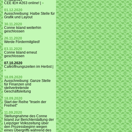
CEE IEH #263 online! |
»
01.12.2020
Ausschreibung: Halbe Stelle für
Grafik und Layout
30.11.2020
Conne Island weiterhin
geschlossen
26.11.2020
Werde Fördermitglied!
03.11.2020
Conne Island erneut
geschlossen
07.10.2020
Caféöffnungszeiten im Herbst |
»
18.09.2020
Ausschreibung: Ganze Stelle
für Finanzen und
stellvertretende
Geschäftsleitung
18.09.2020
Start der Reihe "Inseln der
Freiheit"
11.09.2020
Stellungnahme des Conne
Island zur Berichterstattung der
Leipziger Volkszeitung über
den Prozessbeginn wegen
eines Übergriffs während des