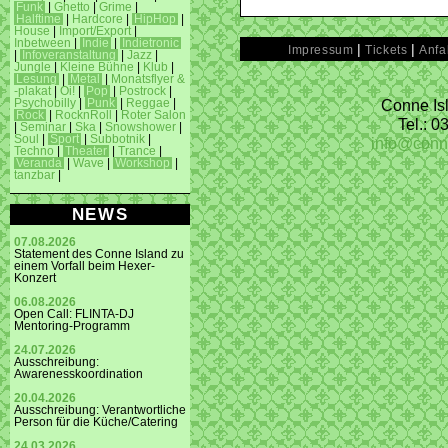
Funk
|
Ghetto
|
Grime
|
Halftime
|
Hardcore
|
HipHop
|
House
|
Import/Export
|
Inbetween
|
Indie
|
Indietronic
|
|
Impressum
Tickets
Anfa
|
Infoveranstaltung
|
Jazz
|
Jungle
|
Kleine Bühne
|
Klub
|
Lesung
|
Metal
|
Monatsflyer &
-plakat
|
Oi!
|
Pop
|
Postrock
|
Conne Isl
Psychobilly
|
Punk
|
Reggae
|
Rock
|
RocknRoll
|
Roter Salon
Tel.: 
|
Seminar
|
Ska
|
Snowshower
|
Soul
|
Sport
|
Subbotnik
|
info@conn
Techno
|
Theater
|
Trance
|
Veranda
|
Wave
|
Workshop
|
tanzbar
|
NEWS
07.08.2026
Statement des Conne Island zu
einem Vorfall beim Hexer-
Konzert
06.08.2026
Open Call: FLINTA-DJ
Mentoring-Programm
24.07.2026
Ausschreibung:
Awarenesskoordination
20.04.2026
Ausschreibung: Verantwortliche
Person für die Küche/Catering
24.03.2026