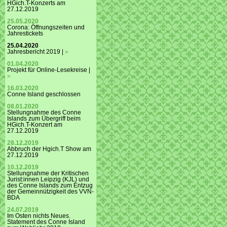
HGich.T-Konzerts am
27.12.2019
25.05.2020
Corona: Öffnungszeiten und
Jahrestickets
25.04.2020
Jahresbericht 2019 |
»
01.04.2020
Projekt für Online-Lesekreise |
»
16.03.2020
Conne Island geschlossen
08.01.2020
Stellungnahme des Conne
Islands zum Übergriff beim
HGich.T-Konzert am
27.12.2019
28.12.2019
Abbruch der Hgich.T Show am
27.12.2019
10.12.2019
Stellungnahme der Kritischen
Jurist:innen Leipzig (KJL) und
des Conne Islands zum Entzug
der Gemeinnützigkeit des VVN-
BDA
24.07.2019
Im Osten nichts Neues.
Statement des Conne Island