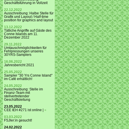
Geschäftsführung in Vollzeit
22.12.2022
Ausschreibung: Halbe Stelle für
Grafik und Layout / Half-time
position for graphics and layout
13.12.2022
Tätliche Angriffe auf Gäste des
Conne Islands am 11.
Dezember 2022
29.11.2022
Umtauschmöglichkeiten für
Fehlpressungen unseres
30YRS-Samplers
16.06.2022
Jahresbericht 2021
25.05.2022
Sampler "30 Yrs Conne Island"
im Café erhältlich!
24.05.2022
Ausschreibung: Stelle im
Finanz-Team mit
stellvertretender
Geschäftsleitung
23.05.2022
CEE IEH #271 ist online |
»
03.03.2022
FSJler:in gesucht!
24.02.2022