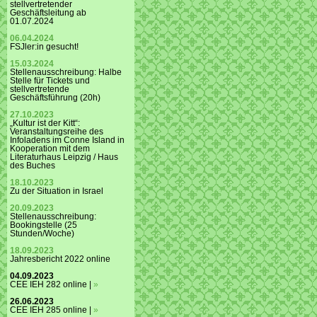
stellvertretender
Geschäftsleitung ab
01.07.2024
06.04.2024
FSJler:in gesucht!
15.03.2024
Stellenausschreibung: Halbe
Stelle für Tickets und
stellvertretende
Geschäftsführung (20h)
27.10.2023
„Kultur ist der Kitt“:
Veranstaltungsreihe des
Infoladens im Conne Island in
Kooperation mit dem
Literaturhaus Leipzig / Haus
des Buches
18.10.2023
Zu der Situation in Israel
20.09.2023
Stellenausschreibung:
Bookingstelle (25
Stunden/Woche)
18.09.2023
Jahresbericht 2022 online
04.09.2023
CEE IEH 282 online |
»
26.06.2023
CEE IEH 285 online |
»