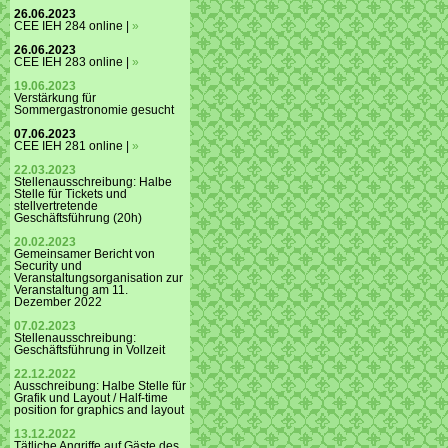
26.06.2023
CEE IEH 284 online |
»
26.06.2023
CEE IEH 283 online |
»
19.06.2023
Verstärkung für
Sommergastronomie gesucht
07.06.2023
CEE IEH 281 online |
»
22.03.2023
Stellenausschreibung: Halbe
Stelle für Tickets und
stellvertretende
Geschäftsführung (20h)
20.02.2023
Gemeinsamer Bericht von
Security und
Veranstaltungsorganisation zur
Veranstaltung am 11.
Dezember 2022
07.02.2023
Stellenausschreibung:
Geschäftsführung in Vollzeit
22.12.2022
Ausschreibung: Halbe Stelle für
Grafik und Layout / Half-time
position for graphics and layout
13.12.2022
Tätliche Angriffe auf Gäste des