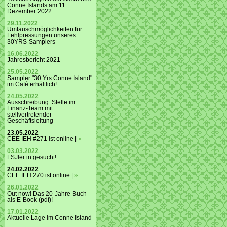
Conne Islands am 11.
Dezember 2022
29.11.2022
Umtauschmöglichkeiten für
Fehlpressungen unseres
30YRS-Samplers
16.06.2022
Jahresbericht 2021
25.05.2022
Sampler "30 Yrs Conne Island"
im Café erhältlich!
24.05.2022
Ausschreibung: Stelle im
Finanz-Team mit
stellvertretender
Geschäftsleitung
23.05.2022
CEE IEH #271 ist online |
»
03.03.2022
FSJler:in gesucht!
24.02.2022
CEE IEH 270 ist online |
»
26.01.2022
Out now! Das 20-Jahre-Buch
als E-Book (pdf)!
17.01.2022
Aktuelle Lage im Conne Island