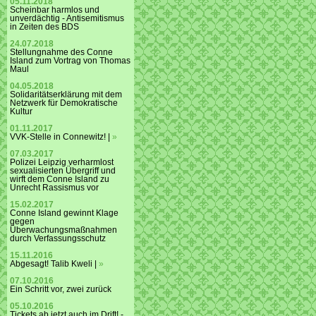
05.11.2018
Scheinbar harmlos und
unverdächtig - Antisemitismus
in Zeiten des BDS
24.07.2018
Stellungnahme des Conne
Island zum Vortrag von Thomas
Maul
04.05.2018
Solidaritätserklärung mit dem
Netzwerk für Demokratische
Kultur
01.11.2017
VVK-Stelle in Connewitz! |
»
07.03.2017
Polizei Leipzig verharmlost
sexualisierten Übergriff und
wirft dem Conne Island zu
Unrecht Rassismus vor
15.02.2017
Conne Island gewinnt Klage
gegen
Überwachungsmaßnahmen
durch Verfassungsschutz
15.11.2016
Abgesagt! Talib Kweli |
»
07.10.2016
Ein Schritt vor, zwei zurück
05.10.2016
Tickets ab jetzt auch im Drift! -