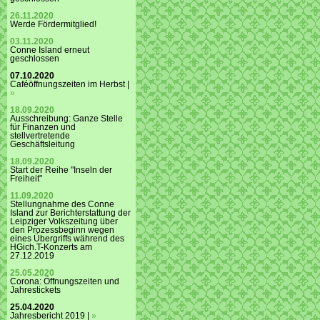
26.11.2020
Werde Fördermitglied!
03.11.2020
Conne Island erneut
geschlossen
07.10.2020
Caféöffnungszeiten im Herbst |
»
18.09.2020
Ausschreibung: Ganze Stelle
für Finanzen und
stellvertretende
Geschäftsleitung
18.09.2020
Start der Reihe "Inseln der
Freiheit"
11.09.2020
Stellungnahme des Conne
Island zur Berichterstattung der
Leipziger Volkszeitung über
den Prozessbeginn wegen
eines Übergriffs während des
HGich.T-Konzerts am
27.12.2019
25.05.2020
Corona: Öffnungszeiten und
Jahrestickets
25.04.2020
Jahresbericht 2019 |
»