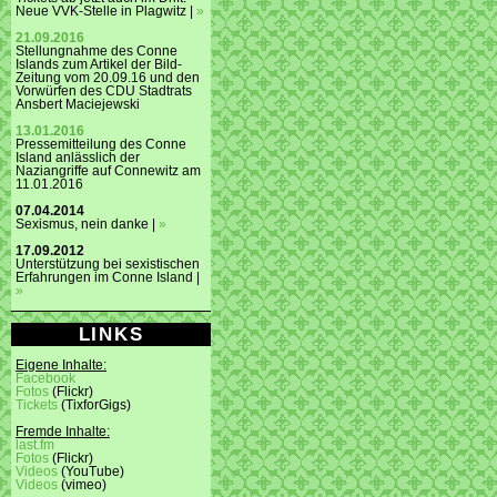
Neue VVK-Stelle in Plagwitz |
»
21.09.2016
Stellungnahme des Conne
Islands zum Artikel der Bild-
Zeitung vom 20.09.16 und den
Vorwürfen des CDU Stadtrats
Ansbert Maciejewski
13.01.2016
Pressemitteilung des Conne
Island anlässlich der
Naziangriffe auf Connewitz am
11.01.2016
07.04.2014
Sexismus, nein danke |
»
17.09.2012
Unterstützung bei sexistischen
Erfahrungen im Conne Island |
»
LINKS
Eigene Inhalte:
Facebook
Fotos
(Flickr)
Tickets
(TixforGigs)
Fremde Inhalte:
last.fm
Fotos
(Flickr)
Videos
(YouTube)
Videos
(vimeo)