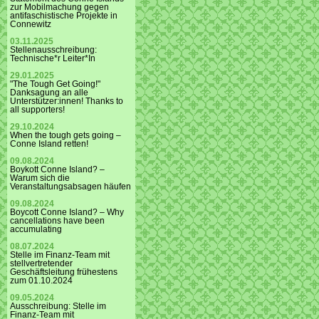
zur Mobilmachung gegen
antifaschistische Projekte in
Connewitz
03.11.2025
Stellenausschreibung:
Technische*r Leiter*In
29.01.2025
"The Tough Get Going!"
Danksagung an alle
Unterstützer:innen! Thanks to
all supporters!
29.10.2024
When the tough gets going –
Conne Island retten!
09.08.2024
Boykott Conne Island? –
Warum sich die
Veranstaltungsabsagen häufen
09.08.2024
Boycott Conne Island? – Why
cancellations have been
accumulating
08.07.2024
Stelle im Finanz-Team mit
stellvertretender
Geschäftsleitung frühestens
zum 01.10.2024
09.05.2024
Ausschreibung: Stelle im
Finanz-Team mit