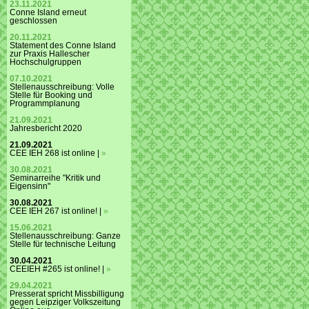
23.11.2021
Conne Island erneut
geschlossen
20.11.2021
Statement des Conne Island
zur Praxis Hallescher
Hochschulgruppen
07.10.2021
Stellenausschreibung: Volle
Stelle für Booking und
Programmplanung
21.09.2021
Jahresbericht 2020
21.09.2021
CEE IEH 268 ist online |
»
30.08.2021
Seminarreihe "Kritik und
Eigensinn"
30.08.2021
CEE IEH 267 ist online! |
»
15.06.2021
Stellenausschreibung: Ganze
Stelle für technische Leitung
30.04.2021
CEEIEH #265 ist online! |
»
29.04.2021
Presserat spricht Missbilligung
gegen Leipziger Volkszeitung