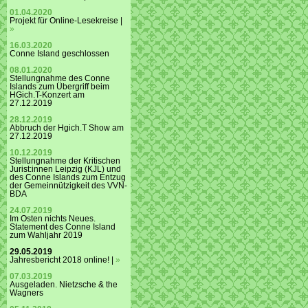
01.04.2020
Projekt für Online-Lesekreise |
»
16.03.2020
Conne Island geschlossen
08.01.2020
Stellungnahme des Conne
Islands zum Übergriff beim
HGich.T-Konzert am
27.12.2019
28.12.2019
Abbruch der Hgich.T Show am
27.12.2019
10.12.2019
Stellungnahme der Kritischen
Jurist:innen Leipzig (KJL) und
des Conne Islands zum Entzug
der Gemeinnützigkeit des VVN-
BDA
24.07.2019
Im Osten nichts Neues.
Statement des Conne Island
zum Wahljahr 2019
29.05.2019
Jahresbericht 2018 online! |
»
07.03.2019
Ausgeladen. Nietzsche & the
Wagners