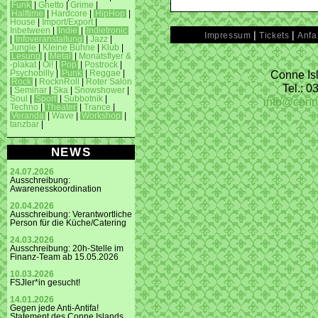
Funk
|
Ghetto
|
Grime
|
Halftime
|
Hardcore
|
HipHop
|
House
|
Import/Export
|
Inbetween
|
Indie
|
Indietronic
|
|
Impressum
Tickets
Anfa
|
Infoveranstaltung
|
Jazz
|
Jungle
|
Kleine Bühne
|
Klub
|
Lesung
|
Metal
|
Monatsflyer &
-plakat
|
Oi!
|
Pop
|
Postrock
|
Conne Isl
Psychobilly
|
Punk
|
Reggae
|
Rock
|
RocknRoll
|
Roter Salon
Tel.: 
|
Seminar
|
Ska
|
Snowshower
|
Soul
|
Sport
|
Subbotnik
|
info@conn
Techno
|
Theater
|
Trance
|
Veranda
|
Wave
|
Workshop
|
tanzbar
|
NEWS
24.07.2026
Ausschreibung:
Awarenesskoordination
20.04.2026
Ausschreibung: Verantwortliche
Person für die Küche/Catering
24.03.2026
Ausschreibung: 20h-Stelle im
Finanz-Team ab 15.05.2026
10.03.2026
FSJler*in gesucht!
14.01.2026
Gegen jede Anti-Antifa!
Statement des Conne Islands