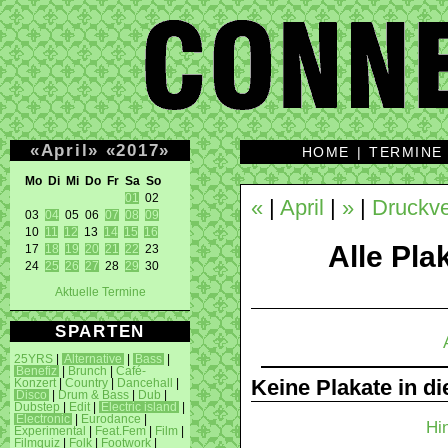
«
April
»
«
2017
»
HOME
|
TERMINE
Mo Di Mi Do Fr Sa So 
01
 02 

«
|
April
|
»
|
Druckve
03 
04
 05 06 
07
08
09
10 
11
12
 13 
14
15
16
Alle Plak
17 
18
19
20
21
22
 23 

24 
25
26
27
 28 
29
 30 
Aktuelle Termine
SPARTEN
25YRS
|
Alternative
|
Bass
|
Benefiz
|
Brunch
|
Café-
Keine Plakate in d
Konzert
|
Country
|
Dancehall
|
Disco
|
Drum & Bass
|
Dub
|
Dubstep
|
Edit
|
Electric island
|
Electronic
|
Eurodance
|
Hi
Experimental
|
Feat.Fem
|
Film
|
Filmquiz
|
Folk
|
Footwork
|