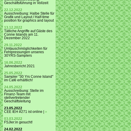
Geschäftsführung in Vollzeit
22.12.2022
Ausschreibung: Halbe Stelle für
Grafik und Layout / Half-time
position for graphics and layout
13.12.2022
Tätliche Angriffe auf Gäste des
Conne Islands am 11.
Dezember 2022
29.11.2022
Umtauschmöglichkeiten für
Fehlpressungen unseres
30YRS-Samplers
16.06.2022
Jahresbericht 2021
25.05.2022
Sampler "30 Yrs Conne Island"
im Café erhältlich!
24.05.2022
Ausschreibung: Stelle im
Finanz-Team mit
stellvertretender
Geschäftsleitung
23.05.2022
CEE IEH #271 ist online |
»
03.03.2022
FSJler:in gesucht!
24.02.2022