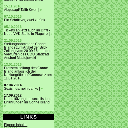
15.11.2016
Abgesagt! Talib Kweli |
»
07.10.2016
Ein Schritt vor, zwei zurück
05.10.2016
Tickets ab jetzt auch im Drift! -
Neue VVK-Stelle in Plagwitz |
»
21.09.2016
Stellungnahme des Conne
Islands zum Artikel der Bild-
Zeitung vom 20.09.16 und den
Vorwürfen des CDU Stadtrats
Ansbert Maciejewski
13.01.2016
Pressemitteilung des Conne
Island anlässlich der
Naziangriffe auf Connewitz am
11.01.2016
07.04.2014
Sexismus, nein danke |
»
17.09.2012
Unterstützung bei sexistischen
Erfahrungen im Conne Island |
»
LINKS
Eigene Inhalte: