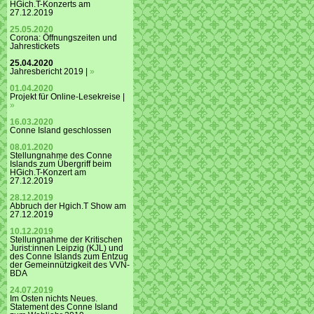
HGich.T-Konzerts am
27.12.2019
25.05.2020
Corona: Öffnungszeiten und
Jahrestickets
25.04.2020
Jahresbericht 2019 |
»
01.04.2020
Projekt für Online-Lesekreise |
»
16.03.2020
Conne Island geschlossen
08.01.2020
Stellungnahme des Conne
Islands zum Übergriff beim
HGich.T-Konzert am
27.12.2019
28.12.2019
Abbruch der Hgich.T Show am
27.12.2019
10.12.2019
Stellungnahme der Kritischen
Jurist:innen Leipzig (KJL) und
des Conne Islands zum Entzug
der Gemeinnützigkeit des VVN-
BDA
24.07.2019
Im Osten nichts Neues.
Statement des Conne Island