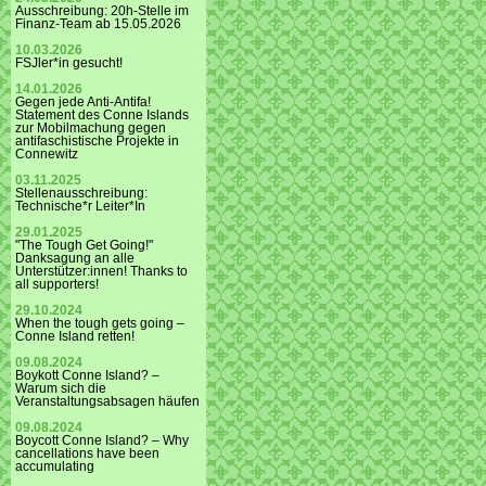
Ausschreibung: 20h-Stelle im
Finanz-Team ab 15.05.2026
10.03.2026
FSJler*in gesucht!
14.01.2026
Gegen jede Anti-Antifa!
Statement des Conne Islands
zur Mobilmachung gegen
antifaschistische Projekte in
Connewitz
03.11.2025
Stellenausschreibung:
Technische*r Leiter*In
29.01.2025
"The Tough Get Going!"
Danksagung an alle
Unterstützer:innen! Thanks to
all supporters!
29.10.2024
When the tough gets going –
Conne Island retten!
09.08.2024
Boykott Conne Island? –
Warum sich die
Veranstaltungsabsagen häufen
09.08.2024
Boycott Conne Island? – Why
cancellations have been
accumulating