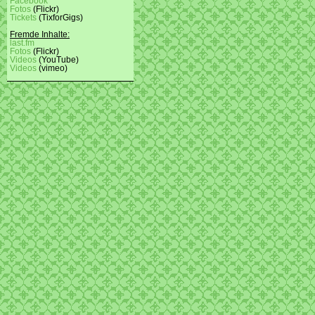
Facebook
Fotos
(Flickr)
Tickets
(TixforGigs)
Fremde Inhalte:
last.fm
Fotos
(Flickr)
Videos
(YouTube)
Videos
(vimeo)