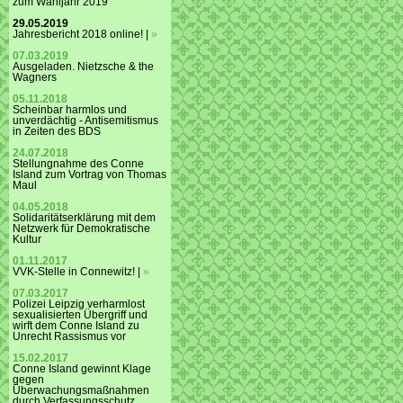
zum Wahljahr 2019
29.05.2019
Jahresbericht 2018 online! |
»
07.03.2019
Ausgeladen. Nietzsche & the
Wagners
05.11.2018
Scheinbar harmlos und
unverdächtig - Antisemitismus
in Zeiten des BDS
24.07.2018
Stellungnahme des Conne
Island zum Vortrag von Thomas
Maul
04.05.2018
Solidaritätserklärung mit dem
Netzwerk für Demokratische
Kultur
01.11.2017
VVK-Stelle in Connewitz! |
»
07.03.2017
Polizei Leipzig verharmlost
sexualisierten Übergriff und
wirft dem Conne Island zu
Unrecht Rassismus vor
15.02.2017
Conne Island gewinnt Klage
gegen
Überwachungsmaßnahmen
durch Verfassungsschutz