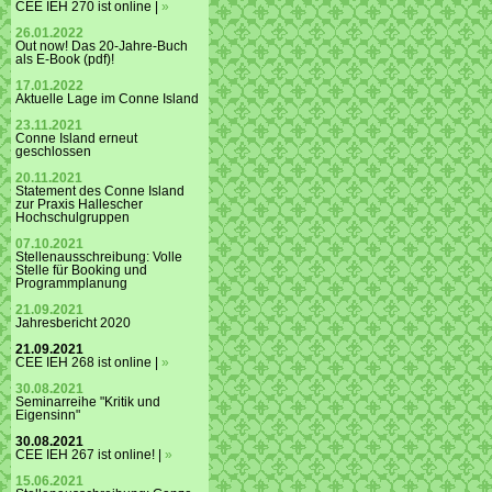
CEE IEH 270 ist online |
»
26.01.2022
Out now! Das 20-Jahre-Buch
als E-Book (pdf)!
17.01.2022
Aktuelle Lage im Conne Island
23.11.2021
Conne Island erneut
geschlossen
20.11.2021
Statement des Conne Island
zur Praxis Hallescher
Hochschulgruppen
07.10.2021
Stellenausschreibung: Volle
Stelle für Booking und
Programmplanung
21.09.2021
Jahresbericht 2020
21.09.2021
CEE IEH 268 ist online |
»
30.08.2021
Seminarreihe "Kritik und
Eigensinn"
30.08.2021
CEE IEH 267 ist online! |
»
15.06.2021