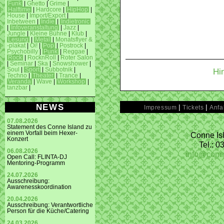
Funk
|
Ghetto
|
Grime
|
Halftime
|
Hardcore
|
HipHop
|
House
|
Import/Export
|
Inbetween
|
Indie
|
Indietronic
|
Infoveranstaltung
|
Jazz
|
Jungle
|
Kleine Bühne
|
Klub
|
Lesung
|
Metal
|
Monatsflyer &
-plakat
|
Oi!
|
Pop
|
Postrock
|
Psychobilly
|
Punk
|
Reggae
|
Rock
|
RocknRoll
|
Roter Salon
|
Seminar
|
Ska
|
Snowshower
|
Soul
|
Sport
|
Subbotnik
|
Hi
Techno
|
Theater
|
Trance
|
Veranda
|
Wave
|
Workshop
|
tanzbar
|
NEWS
|
|
Impressum
Tickets
Anfa
07.08.2026
Statement des Conne Island zu
einem Vorfall beim Hexer-
Conne Isl
Konzert
Tel.: 
06.08.2026
info@conn
Open Call: FLINTA-DJ
Mentoring-Programm
24.07.2026
Ausschreibung:
Awarenesskoordination
20.04.2026
Ausschreibung: Verantwortliche
Person für die Küche/Catering
24.03.2026