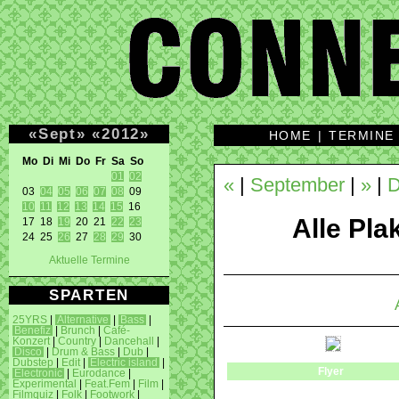
«
Sept
»
«
2012
»
HOME
|
TERMINE
Mo Di Mi Do Fr Sa So 
01
02
«
|
September
|
»
|
D
03 
04
05
06
07
08
10
11
12
13
14
15
 16 

Alle Plak
17 18 
19
 20 21 
22
23
24 25 
26
 27 
28
29
 30 
Aktuelle Termine
SPARTEN
25YRS
|
Alternative
|
Bass
|
Benefiz
|
Brunch
|
Café-
Konzert
|
Country
|
Dancehall
|
Disco
|
Drum & Bass
|
Dub
|
Dubstep
|
Edit
|
Electric island
|
Flyer
Electronic
|
Eurodance
|
Experimental
|
Feat.Fem
|
Film
|
Filmquiz
|
Folk
|
Footwork
|