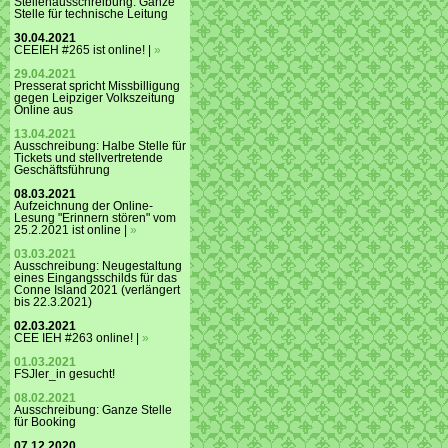
Stellenausschreibung: Ganze
Stelle für technische Leitung
30.04.2021
CEEIEH #265 ist online! |
»
29.04.2021
Presserat spricht Missbilligung
gegen Leipziger Volkszeitung
Online aus
13.04.2021
Ausschreibung: Halbe Stelle für
Tickets und stellvertretende
Geschäftsführung
08.03.2021
Aufzeichnung der Online-
Lesung "Erinnern stören" vom
25.2.2021 ist online |
»
03.03.2021
Ausschreibung: Neugestaltung
eines Eingangsschilds für das
Conne Island 2021 (verlängert
bis 22.3.2021)
02.03.2021
CEE IEH #263 online! |
»
01.03.2021
FSJler_in gesucht!
08.02.2021
Ausschreibung: Ganze Stelle
für Booking
07.12.2020