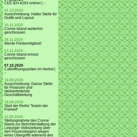
CEE IEH #263 online! |
»
01.12.2020
Ausschreibung: Halbe Stelle für
Grafik und Layout
30.11.2020
Conne Island weiterhin
geschlossen
26.11.2020
Werde Fördermitglied!
03.11.2020
Conne Island erneut
geschlossen
07.10.2020
Caféöffnungszeiten im Herbst |
»
18.09.2020
Ausschreibung: Ganze Stelle
für Finanzen und
stellvertretende
Geschäftsleitung
18.09.2020
Start der Reihe "Inseln der
Freiheit"
11.09.2020
Stellungnahme des Conne
Island zur Berichterstattung der
Leipziger Volkszeitung über
den Prozessbeginn wegen
eines Übergriffs während des