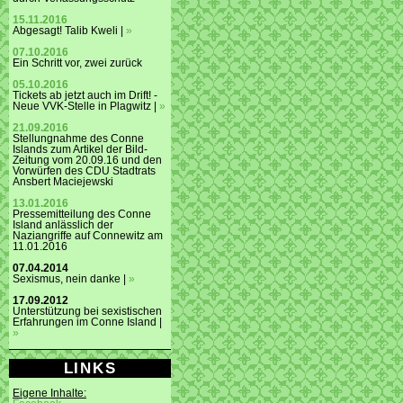
15.11.2016
Abgesagt! Talib Kweli |
»
07.10.2016
Ein Schritt vor, zwei zurück
05.10.2016
Tickets ab jetzt auch im Drift! -
Neue VVK-Stelle in Plagwitz |
»
21.09.2016
Stellungnahme des Conne
Islands zum Artikel der Bild-
Zeitung vom 20.09.16 und den
Vorwürfen des CDU Stadtrats
Ansbert Maciejewski
13.01.2016
Pressemitteilung des Conne
Island anlässlich der
Naziangriffe auf Connewitz am
11.01.2016
07.04.2014
Sexismus, nein danke |
»
17.09.2012
Unterstützung bei sexistischen
Erfahrungen im Conne Island |
»
LINKS
Eigene Inhalte: