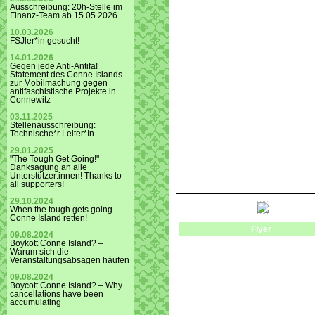
Ausschreibung: 20h-Stelle im
Finanz-Team ab 15.05.2026
10.03.2026
FSJler*in gesucht!
14.01.2026
Gegen jede Anti-Antifa!
Statement des Conne Islands
zur Mobilmachung gegen
antifaschistische Projekte in
Connewitz
03.11.2025
Stellenausschreibung:
Technische*r Leiter*In
29.01.2025
"The Tough Get Going!"
Danksagung an alle
Unterstützer:innen! Thanks to
all supporters!
29.10.2024
When the tough gets going –
Conne Island retten!
Flyer
09.08.2024
Boykott Conne Island? –
Warum sich die
Veranstaltungsabsagen häufen
09.08.2024
Boycott Conne Island? – Why
cancellations have been
accumulating