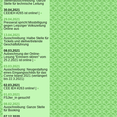
Stellenausschreibung: Ganze
Stelle für technische Leitung
30.04.2021
CEEIEH #265 ist online! |
»
29.04.2021
Presserat spricht Missbilligung
gegen Leipziger Volkszeitung
Online aus
13.04.2021
Ausschreibung: Halbe Stelle für
Tickets und stellvertretende
Geschäftsführung
08.03.2021
Aufzeichnung der Online-
Lesung "Erinnern stören" vom
25.2.2021 ist online |
»
03.03.2021
Ausschreibung: Neugestaltung
eines Eingangsschilds für das
Conne Island 2021 (verlängert
bis 22.3.2021)
02.03.2021
CEE IEH #263 online! |
»
01.03.2021
FSJler_in gesucht!
08.02.2021
Ausschreibung: Ganze Stelle
für Booking
07.12.2020