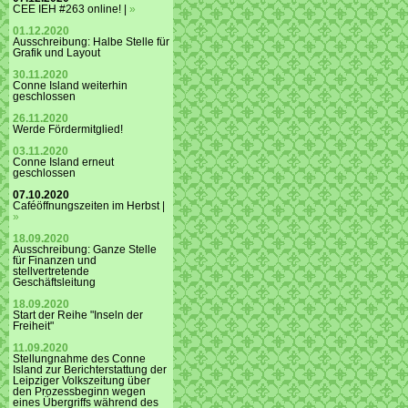
CEE IEH #263 online! |
»
01.12.2020
Ausschreibung: Halbe Stelle für
Grafik und Layout
30.11.2020
Conne Island weiterhin
geschlossen
26.11.2020
Werde Fördermitglied!
03.11.2020
Conne Island erneut
geschlossen
07.10.2020
Caféöffnungszeiten im Herbst |
»
18.09.2020
Ausschreibung: Ganze Stelle
für Finanzen und
stellvertretende
Geschäftsleitung
18.09.2020
Start der Reihe "Inseln der
Freiheit"
11.09.2020
Stellungnahme des Conne
Island zur Berichterstattung der
Leipziger Volkszeitung über
den Prozessbeginn wegen
eines Übergriffs während des