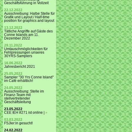
Geschäftsführung in Vollzeit
22.12.2022
Ausschreibung: Halbe Stelle für
Grafik und Layout / Half-time
position for graphics and layout
13.12.2022
Tätliche Angriffe auf Gäste des
Conne Islands am 11.
Dezember 2022
29.11.2022
Umtauschmöglichkeiten für
Fehlpressungen unseres
30YRS-Samplers
16.06.2022
Jahresbericht 2021
25.05.2022
Sampler "30 Yrs Conne Island"
im Café erhältlich!
24.05.2022
Ausschreibung: Stelle im
Finanz-Team mit
stellvertretender
Geschäftsleitung
23.05.2022
CEE IEH #271 ist online |
»
03.03.2022
FSJler:in gesucht!
24.02.2022