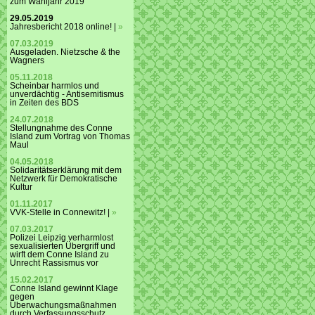
zum Wahljahr 2019
29.05.2019
Jahresbericht 2018 online! |
»
07.03.2019
Ausgeladen. Nietzsche & the
Wagners
05.11.2018
Scheinbar harmlos und
unverdächtig - Antisemitismus
in Zeiten des BDS
24.07.2018
Stellungnahme des Conne
Island zum Vortrag von Thomas
Maul
04.05.2018
Solidaritätserklärung mit dem
Netzwerk für Demokratische
Kultur
01.11.2017
VVK-Stelle in Connewitz! |
»
07.03.2017
Polizei Leipzig verharmlost
sexualisierten Übergriff und
wirft dem Conne Island zu
Unrecht Rassismus vor
15.02.2017
Conne Island gewinnt Klage
gegen
Überwachungsmaßnahmen
durch Verfassungsschutz