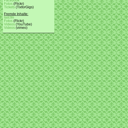
Facebook
Fotos
(Flickr)
Tickets
(TixforGigs)
Fremde Inhalte:
last.fm
Fotos
(Flickr)
Videos
(YouTube)
Videos
(vimeo)