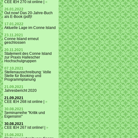
CEE IEH 270 ist online |
»
26.01.2022
Out now! Das 20-Jahre-Buch
als E-Book (pdf)!
17.01.2022
Aktuelle Lage im Conne Island
23.11.2021
Conne Island erneut
geschlossen
20.11.2021
Statement des Conne Island
zur Praxis Hallescher
Hochschulgruppen
07.10.2021
Stellenausschreibung: Volle
Stelle für Booking und
Programmplanung
21.09.2021
Jahresbericht 2020
21.09.2021
CEE IEH 268 ist online |
»
30.08.2021
Seminarreihe "Kritik und
Eigensinn"
30.08.2021
CEE IEH 267 ist online! |
»
15.06.2021