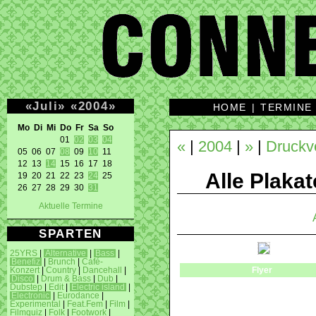
«
Juli
»
«
2004
»
HOME
|
TERMINE
Mo Di Mi Do Fr Sa So 
01 
02
03
04
«
|
2004
|
»
|
Druckv
05 06 07 
08
 09 
10
 11 

12 13 
14
 15 16 17 18 

Alle Plakat
19 20 21 22 23 
24
 25 

26 27 28 29 30 
31
Aktuelle Termine
SPARTEN
25YRS
|
Alternative
|
Bass
|
Benefiz
|
Brunch
|
Café-
Flyer
Konzert
|
Country
|
Dancehall
|
Disco
|
Drum & Bass
|
Dub
|
Dubstep
|
Edit
|
Electric island
|
Electronic
|
Eurodance
|
Experimental
|
Feat.Fem
|
Film
|
Filmquiz
|
Folk
|
Footwork
|