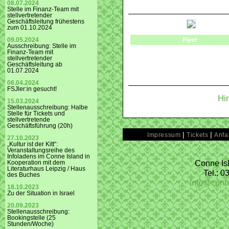
08.07.2024
Stelle im Finanz-Team mit
stellvertretender
Geschäftsleitung frühestens
zum 01.10.2024
Flyer
09.05.2024
Ausschreibung: Stelle im
Finanz-Team mit
stellvertretender
Geschäftsleitung ab
01.07.2024
06.04.2024
FSJler:in gesucht!
Hi
15.03.2024
Stellenausschreibung: Halbe
Stelle für Tickets und
stellvertretende
Geschäftsführung (20h)
|
|
Impressum
Tickets
Anfa
27.10.2023
„Kultur ist der Kitt“:
Veranstaltungsreihe des
Infoladens im Conne Island in
Conne Isl
Kooperation mit dem
Literaturhaus Leipzig / Haus
Tel.: 
des Buches
info@conn
18.10.2023
Zu der Situation in Israel
20.09.2023
Stellenausschreibung:
Bookingstelle (25
Stunden/Woche)