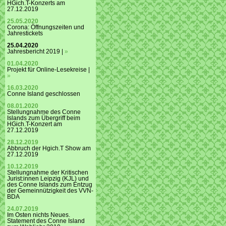
HGich.T-Konzerts am
27.12.2019
25.05.2020
Corona: Öffnungszeiten und
Jahrestickets
25.04.2020
Jahresbericht 2019 |
»
01.04.2020
Projekt für Online-Lesekreise |
»
16.03.2020
Conne Island geschlossen
08.01.2020
Stellungnahme des Conne
Islands zum Übergriff beim
HGich.T-Konzert am
27.12.2019
28.12.2019
Abbruch der Hgich.T Show am
27.12.2019
10.12.2019
Stellungnahme der Kritischen
Jurist:innen Leipzig (KJL) und
des Conne Islands zum Entzug
der Gemeinnützigkeit des VVN-
BDA
24.07.2019
Im Osten nichts Neues.
Statement des Conne Island