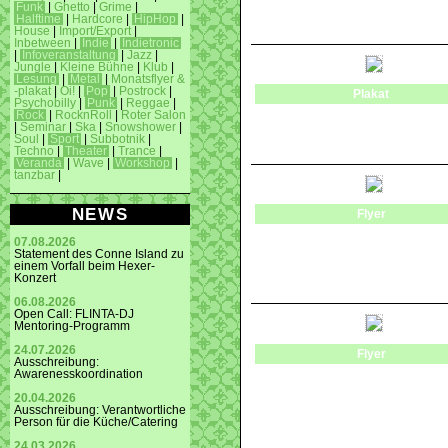
Funk
|
Ghetto
|
Grime
|
Halftime
|
Hardcore
|
HipHop
|
House
|
Import/Export
|
Inbetween
|
Indie
|
Indietronic
|
Infoveranstaltung
|
Jazz
|
Jungle
|
Kleine Bühne
|
Klub
|
Lesung
|
Metal
|
Monatsflyer &
-plakat
|
Oi!
|
Pop
|
Postrock
|
Plakat
Psychobilly
|
Punk
|
Reggae
|
Rock
|
RocknRoll
|
Roter Salon
|
Seminar
|
Ska
|
Snowshower
|
Soul
|
Sport
|
Subbotnik
|
Techno
|
Theater
|
Trance
|
Veranda
|
Wave
|
Workshop
|
tanzbar
|
NEWS
Flyer
07.08.2026
Statement des Conne Island zu
einem Vorfall beim Hexer-
Konzert
06.08.2026
Open Call: FLINTA-DJ
Mentoring-Programm
24.07.2026
Flyer
Ausschreibung:
Awarenesskoordination
20.04.2026
Ausschreibung: Verantwortliche
Person für die Küche/Catering
24.03.2026