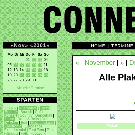
«
Nov
»
«
2001
»
HOME
|
TERMINE
Mo Di Mi Do Fr Sa So 
01 
02
03
 04 

«
|
November
|
»
|
D
05 
06
07
08
09
10
 11 

12 13 14 
15
16
17
 18 

Alle Plak
19 20 
21
22
23
24
25
26 27 28 29 30 
Aktuelle Termine
SPARTEN
25YRS
|
Alternative
|
Bass
|
Benefiz
|
Brunch
|
Café-
Konzert
|
Country
|
Dancehall
|
Disco
|
Drum & Bass
|
Dub
|
Dubstep
|
Edit
|
Electric island
|
Plakat
Electronic
|
Eurodance
|
Experimental
|
Feat.Fem
|
Film
|
Filmquiz
|
Folk
|
Footwork
|