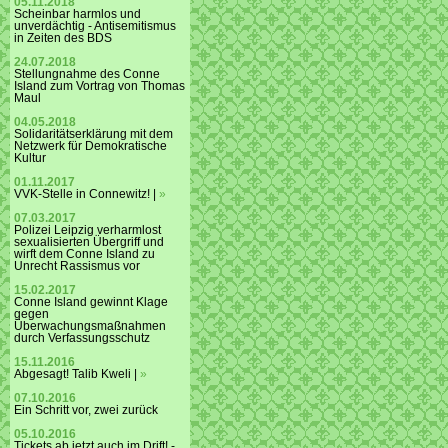
05.11.2018
Scheinbar harmlos und
unverdächtig - Antisemitismus
in Zeiten des BDS
24.07.2018
Stellungnahme des Conne
Island zum Vortrag von Thomas
Maul
04.05.2018
Solidaritätserklärung mit dem
Netzwerk für Demokratische
Kultur
01.11.2017
VVK-Stelle in Connewitz! |
»
07.03.2017
Polizei Leipzig verharmlost
sexualisierten Übergriff und
wirft dem Conne Island zu
Unrecht Rassismus vor
15.02.2017
Conne Island gewinnt Klage
gegen
Überwachungsmaßnahmen
durch Verfassungsschutz
15.11.2016
Abgesagt! Talib Kweli |
»
07.10.2016
Ein Schritt vor, zwei zurück
05.10.2016
Tickets ab jetzt auch im Drift! -