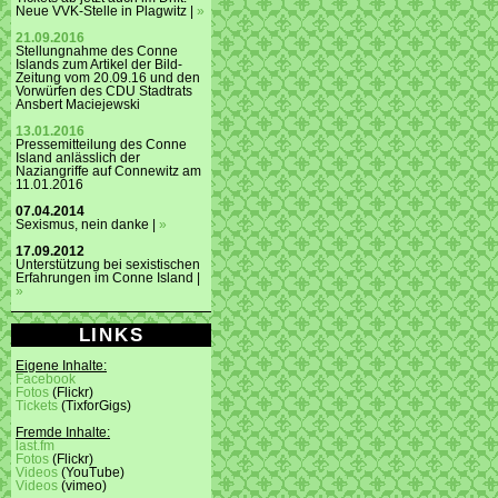
Neue VVK-Stelle in Plagwitz |
»
21.09.2016
Stellungnahme des Conne
Islands zum Artikel der Bild-
Zeitung vom 20.09.16 und den
Vorwürfen des CDU Stadtrats
Ansbert Maciejewski
13.01.2016
Pressemitteilung des Conne
Island anlässlich der
Naziangriffe auf Connewitz am
11.01.2016
07.04.2014
Sexismus, nein danke |
»
17.09.2012
Unterstützung bei sexistischen
Erfahrungen im Conne Island |
»
LINKS
Eigene Inhalte:
Facebook
Fotos
(Flickr)
Tickets
(TixforGigs)
Fremde Inhalte:
last.fm
Fotos
(Flickr)
Videos
(YouTube)
Videos
(vimeo)