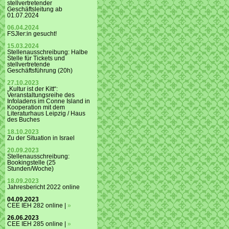
stellvertretender
Geschäftsleitung ab
01.07.2024
06.04.2024
FSJler:in gesucht!
15.03.2024
Stellenausschreibung: Halbe
Stelle für Tickets und
stellvertretende
Geschäftsführung (20h)
27.10.2023
„Kultur ist der Kitt“:
Veranstaltungsreihe des
Infoladens im Conne Island in
Kooperation mit dem
Literaturhaus Leipzig / Haus
des Buches
18.10.2023
Zu der Situation in Israel
20.09.2023
Stellenausschreibung:
Bookingstelle (25
Stunden/Woche)
18.09.2023
Jahresbericht 2022 online
04.09.2023
CEE IEH 282 online |
»
26.06.2023
CEE IEH 285 online |
»