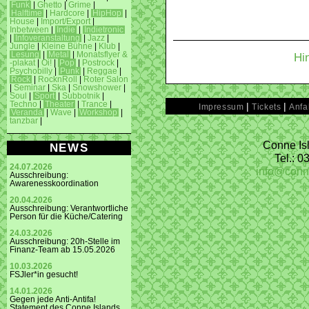
Funk
|
Ghetto
|
Grime
|
Halftime
|
Hardcore
|
HipHop
|
House
|
Import/Export
|
Inbetween
|
Indie
|
Indietronic
|
Infoveranstaltung
|
Jazz
|
Jungle
|
Kleine Bühne
|
Klub
|
Lesung
|
Metal
|
Monatsflyer &
Hi
-plakat
|
Oi!
|
Pop
|
Postrock
|
Psychobilly
|
Punk
|
Reggae
|
Rock
|
RocknRoll
|
Roter Salon
|
Seminar
|
Ska
|
Snowshower
|
Soul
|
Sport
|
Subbotnik
|
Techno
|
Theater
|
Trance
|
|
|
Impressum
Tickets
Anfa
Veranda
|
Wave
|
Workshop
|
tanzbar
|
Conne Isl
NEWS
Tel.: 
24.07.2026
info@conn
Ausschreibung:
Awarenesskoordination
20.04.2026
Ausschreibung: Verantwortliche
Person für die Küche/Catering
24.03.2026
Ausschreibung: 20h-Stelle im
Finanz-Team ab 15.05.2026
10.03.2026
FSJler*in gesucht!
14.01.2026
Gegen jede Anti-Antifa!
Statement des Conne Islands