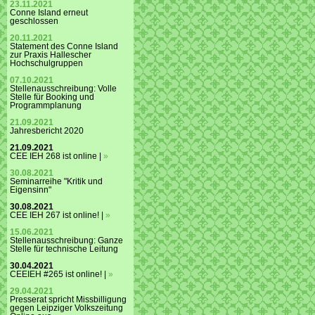
23.11.2021
Conne Island erneut
geschlossen
20.11.2021
Statement des Conne Island
zur Praxis Hallescher
Hochschulgruppen
07.10.2021
Stellenausschreibung: Volle
Stelle für Booking und
Programmplanung
21.09.2021
Jahresbericht 2020
21.09.2021
CEE IEH 268 ist online |
»
30.08.2021
Seminarreihe "Kritik und
Eigensinn"
30.08.2021
CEE IEH 267 ist online! |
»
15.06.2021
Stellenausschreibung: Ganze
Stelle für technische Leitung
30.04.2021
CEEIEH #265 ist online! |
»
29.04.2021
Presserat spricht Missbilligung
gegen Leipziger Volkszeitung