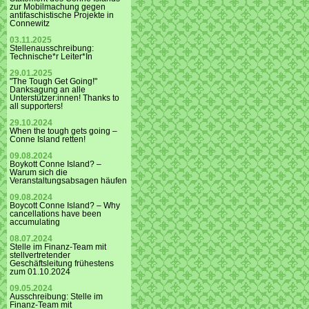
zur Mobilmachung gegen
antifaschistische Projekte in
Connewitz
03.11.2025
Stellenausschreibung:
Technische*r Leiter*In
29.01.2025
"The Tough Get Going!"
Danksagung an alle
Unterstützer:innen! Thanks to
all supporters!
29.10.2024
When the tough gets going –
Conne Island retten!
09.08.2024
Boykott Conne Island? –
Warum sich die
Veranstaltungsabsagen häufen
09.08.2024
Boycott Conne Island? – Why
cancellations have been
accumulating
08.07.2024
Stelle im Finanz-Team mit
stellvertretender
Geschäftsleitung frühestens
zum 01.10.2024
09.05.2024
Ausschreibung: Stelle im
Finanz-Team mit