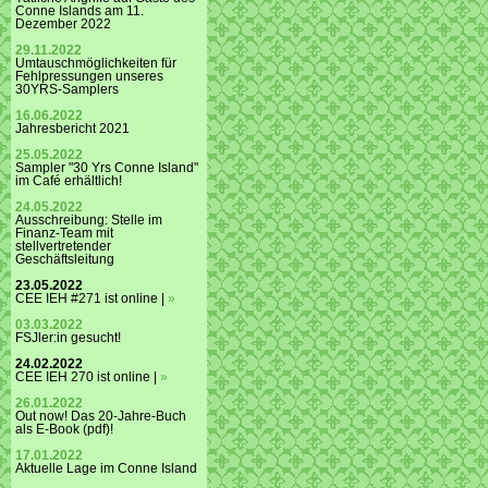
Conne Islands am 11.
Dezember 2022
29.11.2022
Umtauschmöglichkeiten für
Fehlpressungen unseres
30YRS-Samplers
16.06.2022
Jahresbericht 2021
25.05.2022
Sampler "30 Yrs Conne Island"
im Café erhältlich!
24.05.2022
Ausschreibung: Stelle im
Finanz-Team mit
stellvertretender
Geschäftsleitung
23.05.2022
CEE IEH #271 ist online |
»
03.03.2022
FSJler:in gesucht!
24.02.2022
CEE IEH 270 ist online |
»
26.01.2022
Out now! Das 20-Jahre-Buch
als E-Book (pdf)!
17.01.2022
Aktuelle Lage im Conne Island