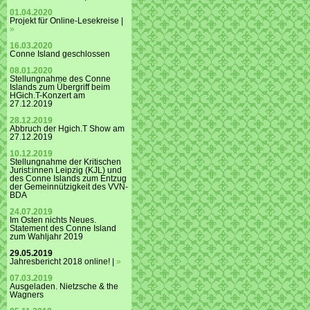
01.04.2020
Projekt für Online-Lesekreise |
»
16.03.2020
Conne Island geschlossen
08.01.2020
Stellungnahme des Conne
Islands zum Übergriff beim
HGich.T-Konzert am
27.12.2019
28.12.2019
Abbruch der Hgich.T Show am
27.12.2019
10.12.2019
Stellungnahme der Kritischen
Jurist:innen Leipzig (KJL) und
des Conne Islands zum Entzug
der Gemeinnützigkeit des VVN-
BDA
24.07.2019
Im Osten nichts Neues.
Statement des Conne Island
zum Wahljahr 2019
29.05.2019
Jahresbericht 2018 online! |
»
07.03.2019
Ausgeladen. Nietzsche & the
Wagners