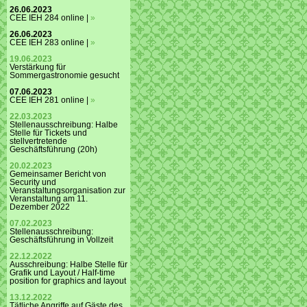
26.06.2023
CEE IEH 284 online |
»
26.06.2023
CEE IEH 283 online |
»
19.06.2023
Verstärkung für
Sommergastronomie gesucht
07.06.2023
CEE IEH 281 online |
»
22.03.2023
Stellenausschreibung: Halbe
Stelle für Tickets und
stellvertretende
Geschäftsführung (20h)
20.02.2023
Gemeinsamer Bericht von
Security und
Veranstaltungsorganisation zur
Veranstaltung am 11.
Dezember 2022
07.02.2023
Stellenausschreibung:
Geschäftsführung in Vollzeit
22.12.2022
Ausschreibung: Halbe Stelle für
Grafik und Layout / Half-time
position for graphics and layout
13.12.2022
Tätliche Angriffe auf Gäste des