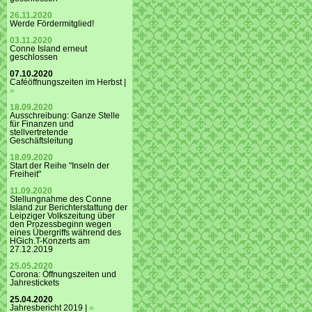
26.11.2020
Werde Fördermitglied!
03.11.2020
Conne Island erneut
geschlossen
07.10.2020
Caféöffnungszeiten im Herbst |
»
18.09.2020
Ausschreibung: Ganze Stelle
für Finanzen und
stellvertretende
Geschäftsleitung
18.09.2020
Start der Reihe "Inseln der
Freiheit"
11.09.2020
Stellungnahme des Conne
Island zur Berichterstattung der
Leipziger Volkszeitung über
den Prozessbeginn wegen
eines Übergriffs während des
HGich.T-Konzerts am
27.12.2019
25.05.2020
Corona: Öffnungszeiten und
Jahrestickets
25.04.2020
Jahresbericht 2019 |
»