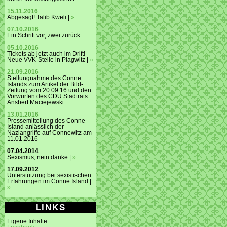
15.11.2016
Abgesagt! Talib Kweli |
»
07.10.2016
Ein Schritt vor, zwei zurück
05.10.2016
Tickets ab jetzt auch im Drift! -
Neue VVK-Stelle in Plagwitz |
»
21.09.2016
Stellungnahme des Conne
Islands zum Artikel der Bild-
Zeitung vom 20.09.16 und den
Vorwürfen des CDU Stadtrats
Ansbert Maciejewski
13.01.2016
Pressemitteilung des Conne
Island anlässlich der
Naziangriffe auf Connewitz am
11.01.2016
07.04.2014
Sexismus, nein danke |
»
17.09.2012
Unterstützung bei sexistischen
Erfahrungen im Conne Island |
»
LINKS
Eigene Inhalte: