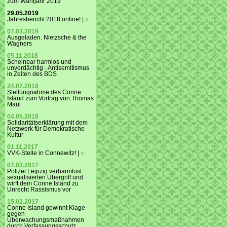
zum Wahljahr 2019
29.05.2019
Jahresbericht 2018 online! |
»
07.03.2019
Ausgeladen. Nietzsche & the
Wagners
05.11.2018
Scheinbar harmlos und
unverdächtig - Antisemitismus
in Zeiten des BDS
24.07.2018
Stellungnahme des Conne
Island zum Vortrag von Thomas
Maul
04.05.2018
Solidaritätserklärung mit dem
Netzwerk für Demokratische
Kultur
01.11.2017
VVK-Stelle in Connewitz! |
»
07.03.2017
Polizei Leipzig verharmlost
sexualisierten Übergriff und
wirft dem Conne Island zu
Unrecht Rassismus vor
15.02.2017
Conne Island gewinnt Klage
gegen
Überwachungsmaßnahmen
durch Verfassungsschutz