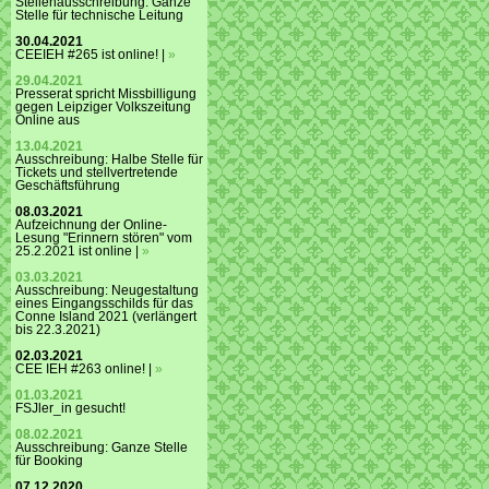
Stellenausschreibung: Ganze
Stelle für technische Leitung
30.04.2021
CEEIEH #265 ist online! |
»
29.04.2021
Presserat spricht Missbilligung
gegen Leipziger Volkszeitung
Online aus
13.04.2021
Ausschreibung: Halbe Stelle für
Tickets und stellvertretende
Geschäftsführung
08.03.2021
Aufzeichnung der Online-
Lesung "Erinnern stören" vom
25.2.2021 ist online |
»
03.03.2021
Ausschreibung: Neugestaltung
eines Eingangsschilds für das
Conne Island 2021 (verlängert
bis 22.3.2021)
02.03.2021
CEE IEH #263 online! |
»
01.03.2021
FSJler_in gesucht!
08.02.2021
Ausschreibung: Ganze Stelle
für Booking
07.12.2020