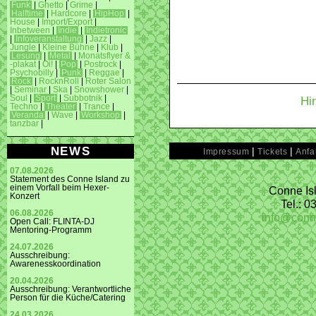
Funk
|
Ghetto
|
Grime
|
Halftime
|
Hardcore
|
HipHop
|
House
|
Import/Export
|
Inbetween
|
Indie
|
Indietronic
|
Infoveranstaltung
|
Jazz
|
Jungle
|
Kleine Bühne
|
Klub
|
Lesung
|
Metal
|
Monatsflyer &
-plakat
|
Oi!
|
Pop
|
Postrock
|
Psychobilly
|
Punk
|
Reggae
|
Rock
|
RocknRoll
|
Roter Salon
|
Seminar
|
Ska
|
Snowshower
|
Soul
|
Sport
|
Subbotnik
|
Hi
Techno
|
Theater
|
Trance
|
Veranda
|
Wave
|
Workshop
|
tanzbar
|
NEWS
|
|
Impressum
Tickets
Anfa
07.08.2026
Statement des Conne Island zu
einem Vorfall beim Hexer-
Conne Isl
Konzert
Tel.: 
06.08.2026
info@conn
Open Call: FLINTA-DJ
Mentoring-Programm
24.07.2026
Ausschreibung:
Awarenesskoordination
20.04.2026
Ausschreibung: Verantwortliche
Person für die Küche/Catering
24.03.2026