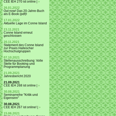
CEE IEH 270 ist online |
»
26.01.2022
Out now! Das 20-Jahre-Buch
als E-Book (pdf)!
17.01.2022
Aktuelle Lage im Conne Island
23.11.2021
Conne Island erneut
geschlossen
20.11.2021
Statement des Conne Island
zur Praxis Hallescher
Hochschulgruppen
07.10.2021
Stellenausschreibung: Volle
Stelle für Booking und
Programmplanung
21.09.2021
Jahresbericht 2020
21.09.2021
CEE IEH 268 ist online |
»
30.08.2021
Seminarreihe "Kritik und
Eigensinn"
30.08.2021
CEE IEH 267 ist online! |
»
15.06.2021