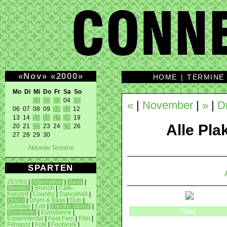
«
Nov
»
«
2000
»
HOME
|
TERMINE
Mo Di Mi Do Fr Sa So 
01
02
03
 04 
05
«
|
November
|
»
|
D
06 07 08 09 
10
11
 12 

13 14 
15
16
17
18
 19 

Alle Plak
20 21 
22
 23 24 
25
 26 

27 28 29 30 
Aktuelle Termine
SPARTEN
25YRS
|
Alternative
|
Bass
|
Benefiz
|
Brunch
|
Café-
Konzert
|
Country
|
Dancehall
|
Disco
|
Drum & Bass
|
Dub
|
Dubstep
|
Edit
|
Electric island
|
Flyer
Electronic
|
Eurodance
|
Experimental
|
Feat.Fem
|
Film
|
Filmquiz
|
Folk
|
Footwork
|