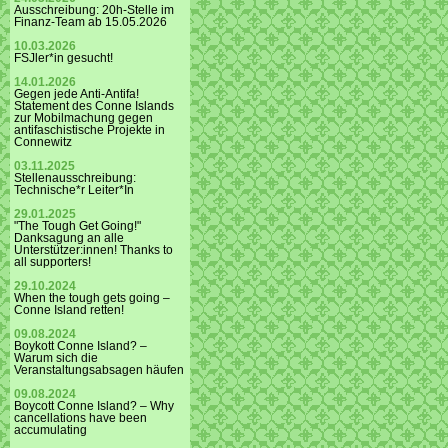
Ausschreibung: 20h-Stelle im
Finanz-Team ab 15.05.2026
10.03.2026
FSJler*in gesucht!
14.01.2026
Gegen jede Anti-Antifa!
Statement des Conne Islands
zur Mobilmachung gegen
antifaschistische Projekte in
Connewitz
03.11.2025
Stellenausschreibung:
Technische*r Leiter*In
29.01.2025
"The Tough Get Going!"
Danksagung an alle
Unterstützer:innen! Thanks to
all supporters!
29.10.2024
When the tough gets going –
Conne Island retten!
09.08.2024
Boykott Conne Island? –
Warum sich die
Veranstaltungsabsagen häufen
09.08.2024
Boycott Conne Island? – Why
cancellations have been
accumulating