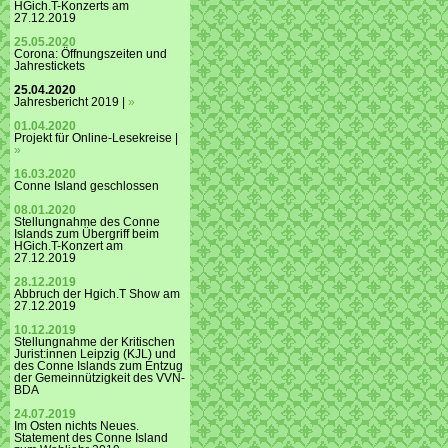
HGich.T-Konzerts am
27.12.2019
25.05.2020
Corona: Öffnungszeiten und
Jahrestickets
25.04.2020
Jahresbericht 2019 |
»
01.04.2020
Projekt für Online-Lesekreise |
»
16.03.2020
Conne Island geschlossen
08.01.2020
Stellungnahme des Conne
Islands zum Übergriff beim
HGich.T-Konzert am
27.12.2019
28.12.2019
Abbruch der Hgich.T Show am
27.12.2019
10.12.2019
Stellungnahme der Kritischen
Jurist:innen Leipzig (KJL) und
des Conne Islands zum Entzug
der Gemeinnützigkeit des VVN-
BDA
24.07.2019
Im Osten nichts Neues.
Statement des Conne Island