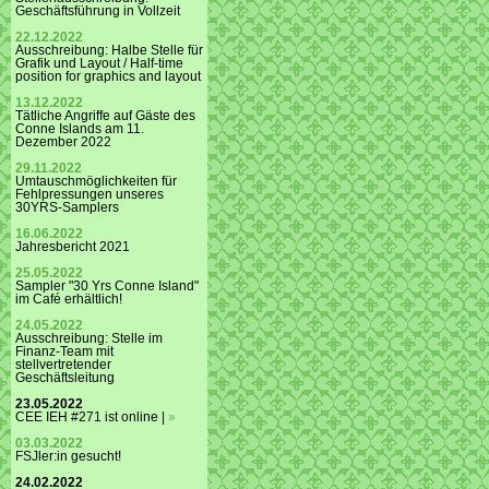
Geschäftsführung in Vollzeit
22.12.2022
Ausschreibung: Halbe Stelle für
Grafik und Layout / Half-time
position for graphics and layout
13.12.2022
Tätliche Angriffe auf Gäste des
Conne Islands am 11.
Dezember 2022
29.11.2022
Umtauschmöglichkeiten für
Fehlpressungen unseres
30YRS-Samplers
16.06.2022
Jahresbericht 2021
25.05.2022
Sampler "30 Yrs Conne Island"
im Café erhältlich!
24.05.2022
Ausschreibung: Stelle im
Finanz-Team mit
stellvertretender
Geschäftsleitung
23.05.2022
CEE IEH #271 ist online |
»
03.03.2022
FSJler:in gesucht!
24.02.2022