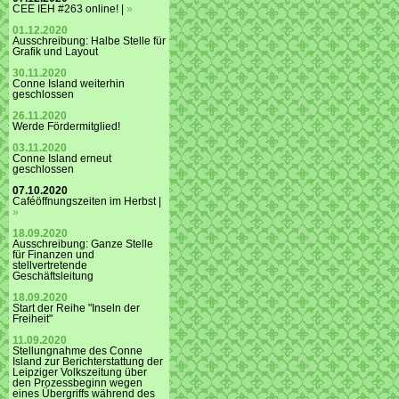
CEE IEH #263 online! |
»
01.12.2020
Ausschreibung: Halbe Stelle für
Grafik und Layout
30.11.2020
Conne Island weiterhin
geschlossen
26.11.2020
Werde Fördermitglied!
03.11.2020
Conne Island erneut
geschlossen
07.10.2020
Caféöffnungszeiten im Herbst |
»
18.09.2020
Ausschreibung: Ganze Stelle
für Finanzen und
stellvertretende
Geschäftsleitung
18.09.2020
Start der Reihe "Inseln der
Freiheit"
11.09.2020
Stellungnahme des Conne
Island zur Berichterstattung der
Leipziger Volkszeitung über
den Prozessbeginn wegen
eines Übergriffs während des