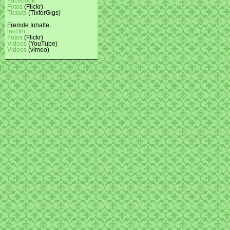
Facebook
Fotos
(Flickr)
Tickets
(TixforGigs)
Fremde Inhalte:
last.fm
Fotos
(Flickr)
Videos
(YouTube)
Videos
(vimeo)