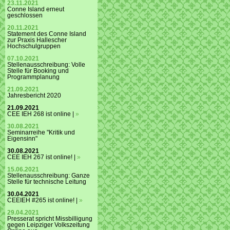
23.11.2021
Conne Island erneut
geschlossen
20.11.2021
Statement des Conne Island
zur Praxis Hallescher
Hochschulgruppen
07.10.2021
Stellenausschreibung: Volle
Stelle für Booking und
Programmplanung
21.09.2021
Jahresbericht 2020
21.09.2021
CEE IEH 268 ist online |
»
30.08.2021
Seminarreihe "Kritik und
Eigensinn"
30.08.2021
CEE IEH 267 ist online! |
»
15.06.2021
Stellenausschreibung: Ganze
Stelle für technische Leitung
30.04.2021
CEEIEH #265 ist online! |
»
29.04.2021
Presserat spricht Missbilligung
gegen Leipziger Volkszeitung