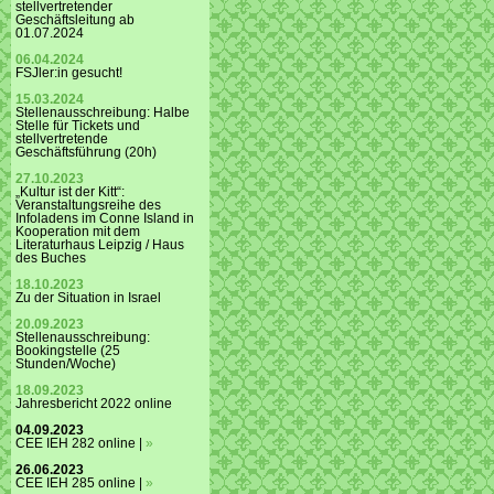
stellvertretender
Geschäftsleitung ab
01.07.2024
06.04.2024
FSJler:in gesucht!
15.03.2024
Stellenausschreibung: Halbe
Stelle für Tickets und
stellvertretende
Geschäftsführung (20h)
27.10.2023
„Kultur ist der Kitt“:
Veranstaltungsreihe des
Infoladens im Conne Island in
Kooperation mit dem
Literaturhaus Leipzig / Haus
des Buches
18.10.2023
Zu der Situation in Israel
20.09.2023
Stellenausschreibung:
Bookingstelle (25
Stunden/Woche)
18.09.2023
Jahresbericht 2022 online
04.09.2023
CEE IEH 282 online |
»
26.06.2023
CEE IEH 285 online |
»