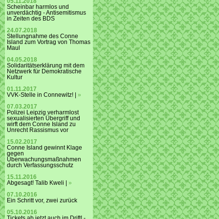
05.11.2018
Scheinbar harmlos und
unverdächtig - Antisemitismus
in Zeiten des BDS
24.07.2018
Stellungnahme des Conne
Island zum Vortrag von Thomas
Maul
04.05.2018
Solidaritätserklärung mit dem
Netzwerk für Demokratische
Kultur
01.11.2017
VVK-Stelle in Connewitz! |
»
07.03.2017
Polizei Leipzig verharmlost
sexualisierten Übergriff und
wirft dem Conne Island zu
Unrecht Rassismus vor
15.02.2017
Conne Island gewinnt Klage
gegen
Überwachungsmaßnahmen
durch Verfassungsschutz
15.11.2016
Abgesagt! Talib Kweli |
»
07.10.2016
Ein Schritt vor, zwei zurück
05.10.2016
Tickets ab jetzt auch im Drift! -