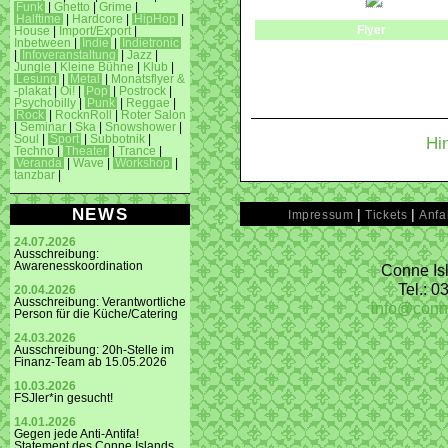
Funk
|
Ghetto
|
Grime
|
Halftime
|
Hardcore
|
HipHop
|
Flyer
House
|
Import/Export
|
Inbetween
|
Indie
|
Indietronic
|
Infoveranstaltung
|
Jazz
|
Jungle
|
Kleine Bühne
|
Klub
|
Lesung
|
Metal
|
Monatsflyer &
-plakat
|
Oi!
|
Pop
|
Postrock
|
Psychobilly
|
Punk
|
Reggae
|
Rock
|
RocknRoll
|
Roter Salon
|
Seminar
|
Ska
|
Snowshower
|
Soul
|
Sport
|
Subbotnik
|
Hi
Techno
|
Theater
|
Trance
|
Veranda
|
Wave
|
Workshop
|
tanzbar
|
NEWS
|
|
Impressum
Tickets
Anfa
24.07.2026
Ausschreibung:
Awarenesskoordination
Conne Isl
Tel.: 
20.04.2026
Ausschreibung: Verantwortliche
info@conn
Person für die Küche/Catering
24.03.2026
Ausschreibung: 20h-Stelle im
Finanz-Team ab 15.05.2026
10.03.2026
FSJler*in gesucht!
14.01.2026
Gegen jede Anti-Antifa!
Statement des Conne Islands