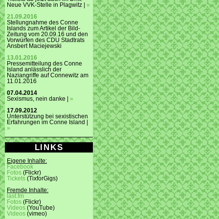
Neue VVK-Stelle in Plagwitz |
»
21.09.2016
Stellungnahme des Conne
Islands zum Artikel der Bild-
Zeitung vom 20.09.16 und den
Vorwürfen des CDU Stadtrats
Ansbert Maciejewski
13.01.2016
Pressemitteilung des Conne
Island anlässlich der
Naziangriffe auf Connewitz am
11.01.2016
07.04.2014
Sexismus, nein danke |
»
17.09.2012
Unterstützung bei sexistischen
Erfahrungen im Conne Island |
»
LINKS
Eigene Inhalte:
Facebook
Fotos
(Flickr)
Tickets
(TixforGigs)
Fremde Inhalte:
last.fm
Fotos
(Flickr)
Videos
(YouTube)
Videos
(vimeo)