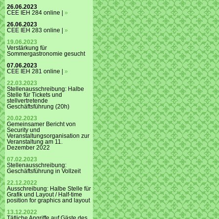
26.06.2023
CEE IEH 284 online |
»
26.06.2023
CEE IEH 283 online |
»
19.06.2023
Verstärkung für
Sommergastronomie gesucht
07.06.2023
CEE IEH 281 online |
»
22.03.2023
Stellenausschreibung: Halbe
Stelle für Tickets und
stellvertretende
Geschäftsführung (20h)
20.02.2023
Gemeinsamer Bericht von
Security und
Veranstaltungsorganisation zur
Veranstaltung am 11.
Dezember 2022
07.02.2023
Stellenausschreibung:
Geschäftsführung in Vollzeit
22.12.2022
Ausschreibung: Halbe Stelle für
Grafik und Layout / Half-time
position for graphics and layout
13.12.2022
Tätliche Angriffe auf Gäste des