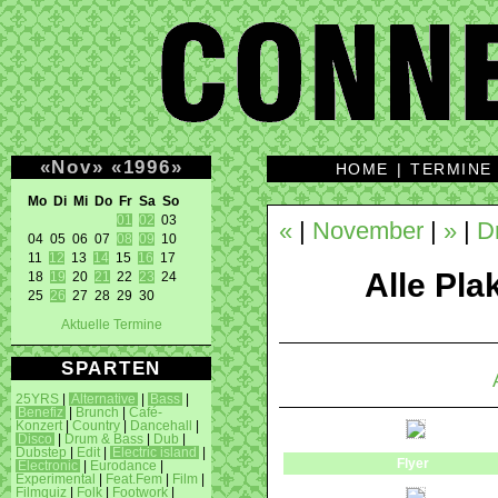
«
Nov
»
«
1996
»
HOME
|
TERMINE
Mo Di Mi Do Fr Sa So 
01
02
 03 

«
|
November
|
»
|
D
04 05 06 07 
08
09
 10 

11 
12
 13 
14
 15 
16
 17 

Alle Plak
18 
19
 20 
21
 22 
23
 24 

25 
26
 27 28 29 30 
Aktuelle Termine
SPARTEN
25YRS
|
Alternative
|
Bass
|
Benefiz
|
Brunch
|
Café-
Konzert
|
Country
|
Dancehall
|
Disco
|
Drum & Bass
|
Dub
|
Dubstep
|
Edit
|
Electric island
|
Flyer
Electronic
|
Eurodance
|
Experimental
|
Feat.Fem
|
Film
|
Filmquiz
|
Folk
|
Footwork
|