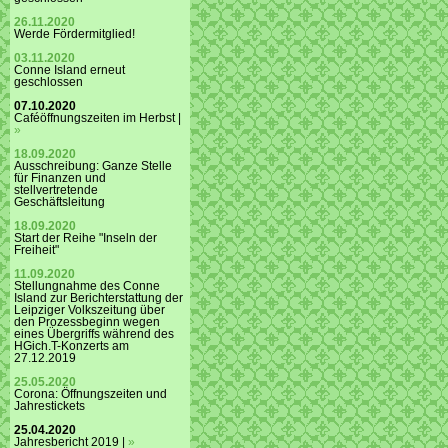
26.11.2020
Werde Fördermitglied!
03.11.2020
Conne Island erneut
geschlossen
07.10.2020
Caféöffnungszeiten im Herbst |
»
18.09.2020
Ausschreibung: Ganze Stelle
für Finanzen und
stellvertretende
Geschäftsleitung
18.09.2020
Start der Reihe "Inseln der
Freiheit"
11.09.2020
Stellungnahme des Conne
Island zur Berichterstattung der
Leipziger Volkszeitung über
den Prozessbeginn wegen
eines Übergriffs während des
HGich.T-Konzerts am
27.12.2019
25.05.2020
Corona: Öffnungszeiten und
Jahrestickets
25.04.2020
Jahresbericht 2019 |
»