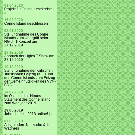
01.04.2020
Projekt für Online-Lesekreise |
»
16.03.2020
Conne Island geschlossen
08.01.2020
Stellungnahme des Conne
Islands zum Übergriff beim
HGich.T-Konzert am
27.12.2019
28.12.2019
Abbruch der Hgich.T Show am
27.12.2019
10.12.2019
Stellungnahme der Kritischen
Jurist:innen Leipzig (KJL) und
des Conne Islands zum Entzug
der Gemeinnützigkeit des VVN-
BDA
24.07.2019
Im Osten nichts Neues.
Statement des Conne Island
zum Wahljahr 2019
29.05.2019
Jahresbericht 2018 online! |
»
07.03.2019
Ausgeladen. Nietzsche & the
Wagners