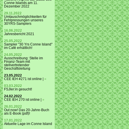
Conne Islands am 11.
Dezember 2022
29.11.2022
Umtauschmöglichkeiten für
Fehlpressungen unseres
30YRS-Samplers
16.06.2022
Jahresbericht 2021
25.05.2022
Sampler "30 Yrs Conne Island"
im Café erhältlich!
24.05.2022
Ausschreibung: Stelle im
Finanz-Team mit
stellvertretender
Geschäftsleitung
23.05.2022
CEE IEH #271 ist online |
»
03.03.2022
FSJler:in gesucht!
24.02.2022
CEE IEH 270 ist online |
»
26.01.2022
Out now! Das 20-Jahre-Buch
als E-Book (pdf)!
17.01.2022
Aktuelle Lage im Conne Island