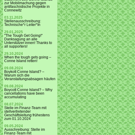
zur Mobilmachung gegen
antifaschistische Projekte in
Connewitz
03.11.2025
Stellenausschreibung:
Technische*r Leiter*In
29.01.2025
"The Tough Get Going!"
Danksagung an alle
Unterstützer:innen! Thanks to
all supporters!
29.10.2024
When the tough gets going –
Conne Island retten!
09.08.2024
Boykott Conne Island? –
Warum sich die
Veranstaltungsabsagen häufen
09.08.2024
Boycott Conne Island? – Why
cancellations have been
accumulating
08.07.2024
Stelle im Finanz-Team mit
stellvertretender
Geschäftsleitung frühestens
zum 01.10.2024
09.05.2024
Ausschreibung: Stelle im
Finanz-Team mit