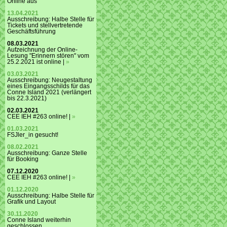
Online aus
13.04.2021
Ausschreibung: Halbe Stelle für
Tickets und stellvertretende
Geschäftsführung
08.03.2021
Aufzeichnung der Online-
Lesung "Erinnern stören" vom
25.2.2021 ist online |
»
03.03.2021
Ausschreibung: Neugestaltung
eines Eingangsschilds für das
Conne Island 2021 (verlängert
bis 22.3.2021)
02.03.2021
CEE IEH #263 online! |
»
01.03.2021
FSJler_in gesucht!
08.02.2021
Ausschreibung: Ganze Stelle
für Booking
07.12.2020
CEE IEH #263 online! |
»
01.12.2020
Ausschreibung: Halbe Stelle für
Grafik und Layout
30.11.2020
Conne Island weiterhin
geschlossen