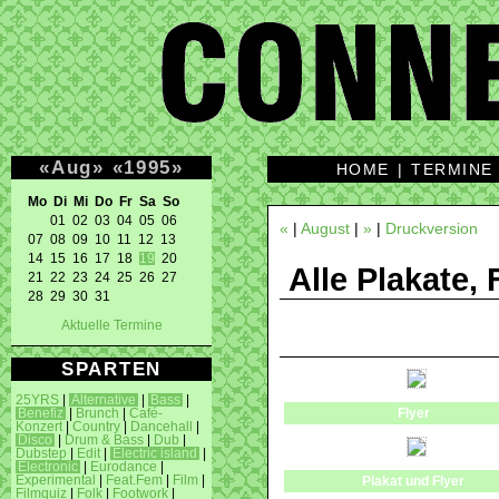
«
Aug
»
«
1995
»
HOME
|
TERMINE
Mo Di Mi Do Fr Sa So 
01 02 03 04 05 06 

«
|
August
|
»
|
Druckversion
07 08 09 10 11 12 13 

14 15 16 17 18 
19
 20 

Alle Plakate, 
21 22 23 24 25 26 27 

28 29 30 31 
Aktuelle Termine
SPARTEN
25YRS
|
Alternative
|
Bass
|
Flyer
Benefiz
|
Brunch
|
Café-
Konzert
|
Country
|
Dancehall
|
Disco
|
Drum & Bass
|
Dub
|
Dubstep
|
Edit
|
Electric island
|
Electronic
|
Eurodance
|
Experimental
|
Feat.Fem
|
Film
|
Plakat und Flyer
Filmquiz
|
Folk
|
Footwork
|