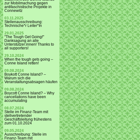
zur Mobilmachung gegen
antifaschistische Projekte in
Connewitz
03.11.2025
Stellenausschreibung:
Technische*r Leiter*In
29.01.2025
"The Tough Get Going!"
Danksagung an alle
Unterstützer:innen! Thanks to
all supporters!
29.10.2024
When the tough gets going –
Conne Island retten!
09.08.2024
Boykott Conne Island? –
Warum sich die
Veranstaltungsabsagen häufen
09.08.2024
Boycott Conne Island? – Why
cancellations have been
accumulating
08.07.2024
Stelle im Finanz-Team mit
stellvertretender
Geschäftsleitung frühestens
zum 01.10.2024
09.05.2024
Ausschreibung: Stelle im
Finanz-Team mit