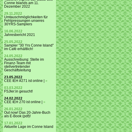
Conne Islands am 11.
Dezember 2022
29.11.2022
Umtauschmöglichkeiten für
Fehlpressungen unseres
30YRS-Samplers
16.06.2022
Jahresbericht 2021
25.05.2022
Sampler "30 Yrs Conne Island"
im Café erhältlich!
24.05.2022
Ausschreibung: Stelle im
Finanz-Team mit
stellvertretender
Geschäftsleitung
23.05.2022
CEE IEH #271 ist online |
»
03.03.2022
FSJler:in gesucht!
24.02.2022
CEE IEH 270 ist online |
»
26.01.2022
Out now! Das 20-Jahre-Buch
als E-Book (pdf)!
17.01.2022
Aktuelle Lage im Conne Island