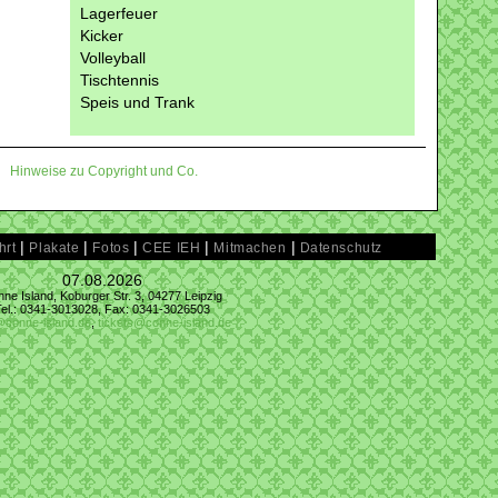
Lagerfeuer
Kicker
Volleyball
Tischtennis
Speis und Trank
Hinweise zu Copyright und Co.
|
|
|
|
|
hrt
Plakate
Fotos
CEE IEH
Mitmachen
Datenschutz
07.08.2026
ne Island, Koburger Str. 3, 04277 Leipzig
Tel.: 0341-3013028, Fax: 0341-3026503
@conne-island.de
,
tickets@conne-island.de