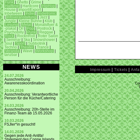
Funk
|
Ghetto
|
Grime
|
Halftime
|
Hardcore
|
HipHop
|
House
|
Import/Export
|
Inbetween
|
Indie
|
Indietronic
|
Infoveranstaltung
|
Jazz
|
Jungle
|
Kleine Bühne
|
Klub
|
Lesung
|
Metal
|
Monatsflyer &
-plakat
|
Oi!
|
Pop
|
Postrock
|
Psychobilly
|
Punk
|
Reggae
|
Rock
|
RocknRoll
|
Roter Salon
|
Seminar
|
Ska
|
Snowshower
|
Soul
|
Sport
|
Subbotnik
|
Techno
|
Theater
|
Trance
|
Veranda
|
Wave
|
Workshop
|
tanzbar
|
NEWS
|
|
Impressum
Tickets
Anfa
24.07.2026
Ausschreibung:
Con
Awarenesskoordination
info
20.04.2026
Ausschreibung: Verantwortliche
Person für die Küche/Catering
24.03.2026
Ausschreibung: 20h-Stelle im
Finanz-Team ab 15.05.2026
10.03.2026
FSJler*in gesucht!
14.01.2026
Gegen jede Anti-Antifa!
Statement des Conne Islands