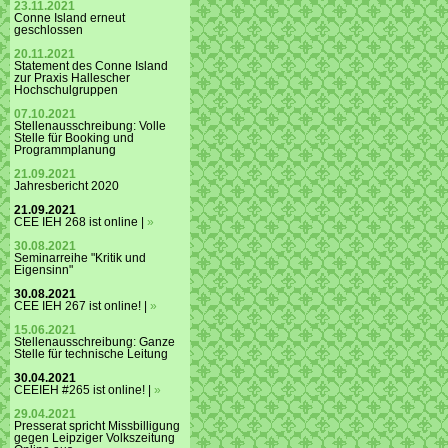
23.11.2021
Conne Island erneut
geschlossen
20.11.2021
Statement des Conne Island
zur Praxis Hallescher
Hochschulgruppen
07.10.2021
Stellenausschreibung: Volle
Stelle für Booking und
Programmplanung
21.09.2021
Jahresbericht 2020
21.09.2021
CEE IEH 268 ist online |
»
30.08.2021
Seminarreihe "Kritik und
Eigensinn"
30.08.2021
CEE IEH 267 ist online! |
»
15.06.2021
Stellenausschreibung: Ganze
Stelle für technische Leitung
30.04.2021
CEEIEH #265 ist online! |
»
29.04.2021
Presserat spricht Missbilligung
gegen Leipziger Volkszeitung