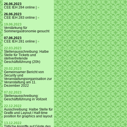
26.06.2023
CEE IEH 284 online |
»
26.06.2023
CEE IEH 283 online |
»
19.06.2023
Verstärkung für
Sommergastronomie gesucht
07.06.2023
CEE IEH 281 online |
»
22.03.2023
Stellenausschreibung: Halbe
Stelle für Tickets und
stellvertretende
Geschäftsführung (20h)
20.02.2023
Gemeinsamer Bericht von
Security und
Veranstaltungsorganisation zur
Veranstaltung am 11.
Dezember 2022
07.02.2023
Stellenausschreibung:
Geschäftsführung in Vollzeit
22.12.2022
Ausschreibung: Halbe Stelle für
Grafik und Layout / Half-time
position for graphics and layout
13.12.2022
Tätliche Angriffe auf Gäste des