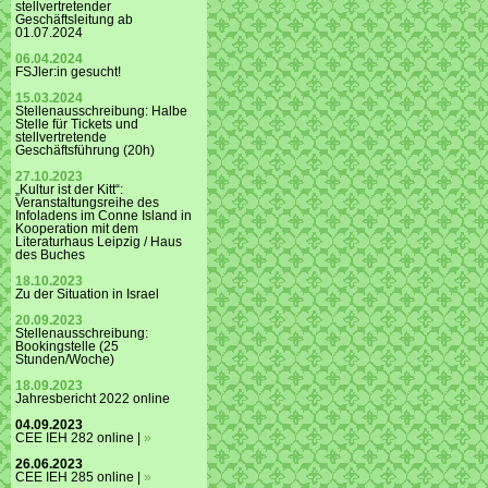
stellvertretender
Geschäftsleitung ab
01.07.2024
06.04.2024
FSJler:in gesucht!
15.03.2024
Stellenausschreibung: Halbe
Stelle für Tickets und
stellvertretende
Geschäftsführung (20h)
27.10.2023
„Kultur ist der Kitt“:
Veranstaltungsreihe des
Infoladens im Conne Island in
Kooperation mit dem
Literaturhaus Leipzig / Haus
des Buches
18.10.2023
Zu der Situation in Israel
20.09.2023
Stellenausschreibung:
Bookingstelle (25
Stunden/Woche)
18.09.2023
Jahresbericht 2022 online
04.09.2023
CEE IEH 282 online |
»
26.06.2023
CEE IEH 285 online |
»