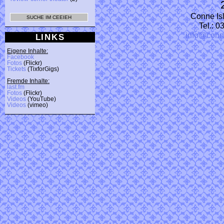
Conne Isl
Tel.: 
info@conn
LINKS
Eigene Inhalte:
Facebook
Fotos
(Flickr)
Tickets
(TixforGigs)
Fremde Inhalte:
last.fm
Fotos
(Flickr)
Videos
(YouTube)
Videos
(vimeo)