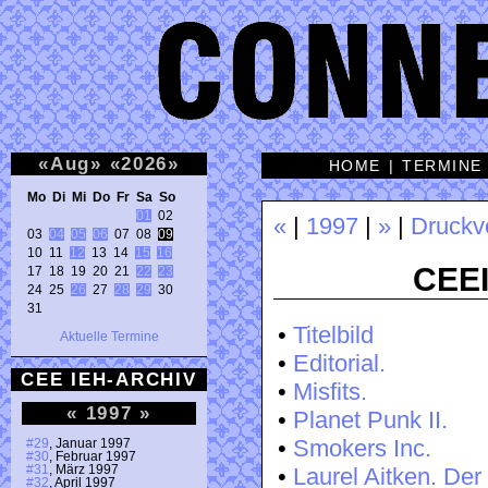
«
Aug
»
«
2026
»
HOME
|
TERMINE
Mo Di Mi Do Fr Sa So 
01
 02 

«
|
1997
|
»
|
Druckv
03 
04
05
06
 07 08 
09
10 11 
12
 13 14 
15
16
CEEI
17 18 19 20 21 
22
23
24 25 
26
 27 
28
29
 30 

31 
•
Titelbild
Aktuelle Termine
•
Editorial.
CEE IEH-ARCHIV
•
Misfits.
«
1997
»
•
Planet Punk II.
•
Smokers Inc.
#29
, Januar 1997
#30
, Februar 1997
#31
, März 1997
•
Laurel Aitken. Der
#32
, April 1997