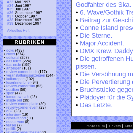
#33
, Mai 1997
Godfahter des Ska.
#34
, Juni 1997
#35
, Juli 1997
•
6. Wave/Gothik Tre
#36
, September 1997
#37
, Oktober 1997
•
Beitrag zur Geschi
#38
, November 1997
#39
, Dezember 1997
•
Conne Island pres
Aktuelles Heft
•
Die Sterne.
RUBRIKEN
•
Major Accident.
•
DMX Krew. Daddy
•
doku
(493)
•
cover
(274)
•
Die getroffenen H
•
editorial
(257)
•
das letzte
(224)
pissen.
•
das erste
(199)
•
anzeigen
(181)
•
review-corner buch
(177)
•
Die Versöhnung mi
•
veranstaltungsanzeigen
(144)
•
kulturreport
(102)
•
Die Pervertierung 
•
leserInnenbrief
(94)
•
review-corner film
(82)
•
Bruchstücke gege
•
position
(59)
•
sport
(47)
•
Plädoyer für die S
•
tomorrow-cafe
(43)
•
inside out
(39)
•
Das Letzte.
•
review-corner platte
(30)
•
review-corner event
(23)
•
ABC
(23)
•
interview
(19)
•
cyber-report
(11)
•
neues vom
(8)
|
|
•
teaser
(7)
Impressum
Tickets
Anfa
•
politik
(2)
•
review-corner theater
(2)