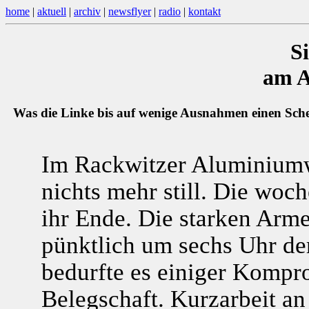
home
|
aktuell
|
archiv
|
newsflyer
|
radio
|
kontakt
S
am A
Was die Linke bis auf wenige Ausnahmen einen Schei
Im Rackwitzer Aluminiumwe
nichts mehr still. Die woc
ihr Ende. Die starken Arm
pünktlich um sechs Uhr de
bedurfte es einiger Kompr
Belegschaft. Kurzarbeit a