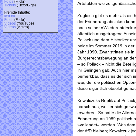
Fotos
(Flickr)
Artefakten wie zeitgenössisch
Tickets
(TixforGigs)
Fremde Inhalte:
Zugleich gibt es mehr als ein 
last.fm
Fotos
(Flickr)
der Erinnerung absinken konnt
Videos
(YouTube)
nach seiner »Wiederentdeckun
Videos
(vimeo)
öffentlich ausgetragene Ause
Pollack und dem Historiker un
beide im Sommer 2019 in der F
Jahr 1990. Zwar stritten sie in
Bürgerrechtsbewegung an der 
– so Pollack – nicht die Betei
ihr Gelingen gab. Auch hier m
bemerkbar, dass es der sich 
war, der die politischen Opti
diese eigentlich obsolet gemac
Kowalczuks Replik auf Pollack
harsch aus, weil er sich gez
erwehren. So hatte die Altern
Erinnerung an 1989 politisch 
»vollendet« werden. Was dami
der AfD bleiben; Kowalczuk jed