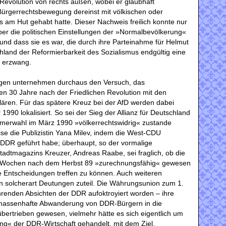
 Revolution von rechts außen, wobei er glaubhaft
Bürgerrechtsbewegung dereinst mit völkischen oder
s am Hut gehabt hatte. Dieser Nachweis freilich konnte nur
über die politischen Einstellungen der »Normalbevölkerung«
nd dass sie es war, die durch ihre Parteinahme für Helmut
chland der Reformierbarkeit des Sozialismus endgültig eine
t erzwang.
gen unternehmen durchaus den Versuch, das
n 30 Jahre nach der Friedlichen Revolution mit den
klären. Für das spätere Kreuz bei der AfD werden dabei
1990 lokalisiert. So sei der Sieg der Allianz für Deutschland
ammerwahl im März 1990 »völkerrechtswidrig« zustande
ise die Publizistin Yana Milev, indem die West-CDU
DDR geführt habe; überhaupt, so der vormalige
tadtmagazins Kreuzer, Andreas Raabe, sei fraglich, ob die
 Wochen nach dem Herbst 89 »zurechnungsfähig« gewesen
e Entscheidungen treffen zu können. Auch weiteren
n solcherart Deutungen zuteil. Die Währungsunion zum 1.
ührenden Absichten der DDR aufoktroyiert worden – ihre
 massenhafte Abwanderung von DDR-Bürgern in die
übertrieben gewesen, vielmehr hätte es sich eigentlich um
ng« der DDR-Wirtschaft gehandelt, mit dem Ziel,