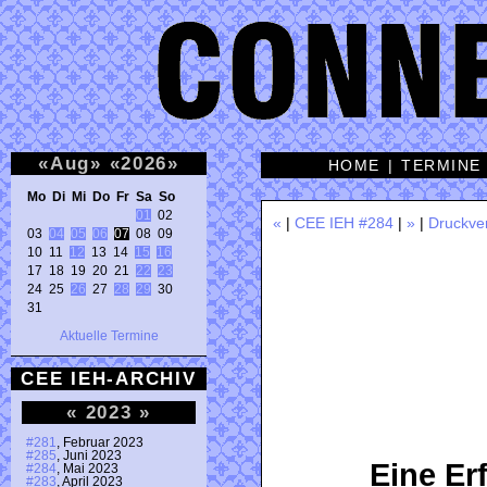
«
Aug
»
«
2026
»
HOME
|
TERMINE
Mo Di Mi Do Fr Sa So 
01
 02 

«
|
CEE IEH #284
|
»
|
Druckve
03 
04
05
06
07
 08 09 

10 11 
12
 13 14 
15
16
17 18 19 20 21 
22
23
24 25 
26
 27 
28
29
 30 

31 
Aktuelle Termine
CEE IEH-ARCHIV
«
2023
»
#281
, Februar 2023
#285
, Juni 2023
Eine Er
#284
, Mai 2023
#283
, April 2023