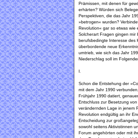
Prämissen, mit denen für gewö
erhärten? Würden sich Belege
Perspektiven, die das Jahr 19
»betrogen« wurden? Verbindet
Revolution« gar so etwas wie 
Solcherart Fragen gingen mir 
berufsbedingte Interesse des 
überbordende neue Erkenntnis
umtrieb, wie sich das Jahr 19
Niederschlag soll im Folgenden
I.
Schon die Entstehung der »Con
mit dem Jahr 1990 verbunden, 
Frühjahr 1990 datiert, genauer
Entschluss zur Besetzung von 
verändernden Lage in jenem Fr
Revolution endgültig an ihr E
Entscheidung zur großangeleg
sowohl seitens Aktivistinnen 
Forum angehörten oder mit ih