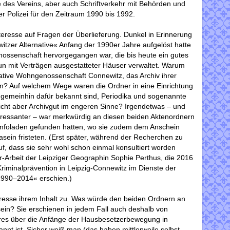
 des Vereins, aber auch Schriftverkehr mit Behörden und
r Polizei für den Zeitraum 1990 bis 1992.
nteresse auf Fragen der Überlieferung. Dunkel in Erinnerung
itzer Alternative« Anfang der 1990er Jahre aufgelöst hatte
ossenschaft hervorgegangen war, die bis heute ein gutes
un mit Verträgen ausgestatteter Häuser verwaltet. Warum
native Wohngenossenschaft Connewitz, das Archiv ihrer
? Auf welchem Wege waren die Ordner in eine Einrichtung
e gemeinhin dafür bekannt sind, Periodika und sogenannte
icht aber Archivgut im engeren Sinne? Irgendetwas – und
eressanter ‒ war merkwürdig an diesen beiden Aktenordnern
Infoladen gefunden hatten, wo sie zudem dem Anschein
sein fristeten. (Erst später, während der Recherchen zu
uf, dass sie sehr wohl schon einmal konsultiert worden
r-Arbeit der Leipziger Geographin Sophie Perthus, die 2016
iminalprävention in Leipzig-Connewitz im Dienste der
 1990–2014« erschien.)
resse ihrem Inhalt zu. Was würde den beiden Ordnern an
ein? Sie erschienen in jedem Fall auch deshalb von
res über die Anfänge der Hausbesetzerbewegung in
annt ist. Sicher weiß man (das haben mittlerweile selbst