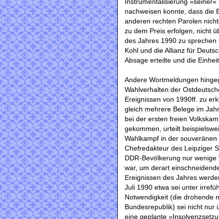
Instrumentalisierung »seiner«
nachweisen konnte, dass die 
anderen rechten Parolen nicht
zu dem Preis erfolgen, nicht 
des Jahres 1990 zu sprechen u
Kohl und die Allianz für Deuts
Absage erteilte und die Einhei
Andere Wortmeldungen hinge
Wahlverhalten der Ostdeutsche
Ereignissen von 1990ff. zu er
gleich mehrere Belege im Jahr 
bei der ersten freien Volksk
gekommen, urteilt beispielswe
Wahlkampf in der souveränen 
Chefredakteur des Leipziger S
DDR-Bevölkerung nur wenige
war, um derart einschneidend
Ereignissen des Jahres werde
Juli 1990 etwa sei unter irref
Notwendigkeit (die drohende
Bundesrepublik) sei nicht nur 
eine geplante »Insolvenzsetzu