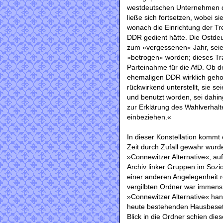
westdeutschen Unternehmen d
ließe sich fortsetzen, wobei s
wonach die Einrichtung der T
DDR gedient hätte. Die Ostde
zum »vergessenen« Jahr, sei
»betrogen« worden; dieses Tr
Parteinahme für die AfD. Ob de
ehemaligen DDR wirklich gehol
rückwirkend unterstellt, sie s
und benutzt worden, sei dahing
zur Erklärung des Wahlverhalt
einbeziehen.«
In dieser Konstellation kommt 
Zeit durch Zufall gewahr wurd
»Connewitzer Alternative«, auf
Archiv linker Gruppen im Sozio
einer anderen Angelegenheit r
vergilbten Ordner war immens: 
»Connewitzer Alternative« hand
heute bestehenden Hausbesetze
Blick in die Ordner schien die