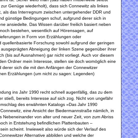
zur Genüge wiederholt), dass sich Connewitz als linkes
kt, als das Interregnum zwischen untergehender DDR und
d günstige Bedingungen schuf, aufgrund derer sich in
ne ansiedelte. Das Wissen darüber freilich basiert neben
t noch bestehen, wesentlich auf Hörensagen, auf
ieferungen in Form von Erzählungen oder
d quellenbasierte Forschung sowohl aufgrund der geringen
er ausgeprägten Abneigung der linken Szene gegenüber ihrer
ich (bis auf Ausnahmen) gar nicht vorliegt. Auch vor diesem
den Ordner mein Interesse, stellen sie doch womöglich eine
 derer sich die mit den Anfängen der Connewitzer
en Erzählungen (um nicht zu sagen: Legenden)
ndung ins Jahr 1990 recht schnell augenfällig, das zu dem
er stieß, bereits Interesse auf sich zog. Nicht von ungefähr
kumschlag des erwähnten Katalogs »Das Jahr 1990
s Connewitz, eine Ansicht der Biedermannstraße nämlich, in
as Nebeneinander von alter und neuer Zeit, von zum Abriss
och in Entstehung befindlichen Plattenbauten ‒
ein scheint. Inwieweit also würde sich der Verlauf des
Connewitzer Alternative abbilden und welche der