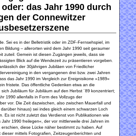
 oder: das Jahr 1990 durch
gen der Connewitzer
usbesetzerszene
e. Sei es in der Belletristik oder im ZDF-Fernsehspiel, im
chen Bildung – allerorten wird dem Jahr 1990 seit geraumer
t zuteil. Gemein ist diesen Zugängen jeweils, dass sie
ässigten Blick auf die Wendezeit zu präsentieren vorgeben.
t anlässlich der 30jährigen Jubiläen von Friedlicher
dervereinigung in den vergangenen drei bzw. zwei Jahren
ass das Jahr 1990 im Vergleich zur Ereignisikone »1989«
ein fristete. Das öffentliche Gedenken etwa an die
sich Jubiläum für Jubiläum auf den Herbst ´89 konzentriert;
r 1990 allenfalls in Form des Vollzugs der
er vor. Die Zeit dazwischen, also zwischen Mauerfall und
 darüber hinaus) sei indes gleich einem schwarzen Loch
Es ist nicht zuletzt das Verdienst von Publikationen wie
ahr 1990 freilegen«, der vor mittlerweile drei Jahren im
 erschien, diese Lücke näher bestimmt zu haben. Auf
dieser mittels Fotografien, Zeitzeugenberichten und