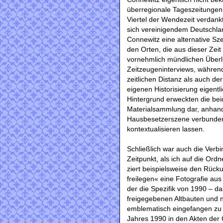
überregionale Tageszeitungen 
Viertel der Wendezeit verdan
sich vereinigendem Deutschlan
Connewitz eine alternative Sze
den Orten, die aus dieser Zei
vornehmlich mündlichen Überl
Zeitzeugeninterviews, währen
zeitlichen Distanz als auch d
eigenen Historisierung eigentl
Hintergrund erweckten die bei
Materialsammlung dar, anhand
Hausbesetzerszene verbunden
kontextualisieren lassen.
Schließlich war auch die Verbi
Zeitpunkt, als ich auf die Ordn
ziert beispielsweise den Rüc
freilegen« eine Fotografie au
der die Spezifik von 1990 ‒ d
freigegebenen Altbauten und n
emblematisch eingefangen zu s
Jahres 1990 in den Akten der 