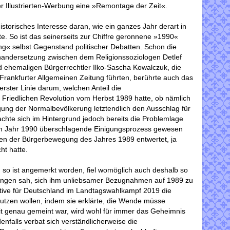
er Illustrierten-Werbung eine »Remontage der Zeit«.
historisches Interesse daran, wie ein ganzes Jahr derart in
e. So ist das seinerseits zur Chiffre geronnene »1990«
g« selbst Gegenstand politischer Debatten. Schon die
inandersetzung zwischen dem Religionssoziologen Detlef
d ehemaligen Bürgerrechtler Ilko-Sascha Kowalczuk, die
rankfurter Allgemeinen Zeitung führten, berührte auch das
 erster Linie darum, welchen Anteil die
Friedlichen Revolution vom Herbst 1989 hatte, ob nämlich
ligung der Normalbevölkerung letztendlich den Ausschlag für
achte sich im Hintergrund jedoch bereits die Problemlage
im Jahr 1990 überschlagende Einigungsprozess gewesen
onen der Bürgerbewegung des Jahres 1989 entwertet, ja
ht hatte.
, so ist angemerkt worden, fiel womöglich auch deshalb so
wungen sah, sich ihm unliebsamer Bezugnahmen auf 1989 zu
ative für Deutschland im Landtagswahlkampf 2019 die
nutzen wollen, indem sie erklärte, die Wende müsse
t genau gemeint war, wird wohl für immer das Geheimnis
enfalls verbat sich verständlicherweise die