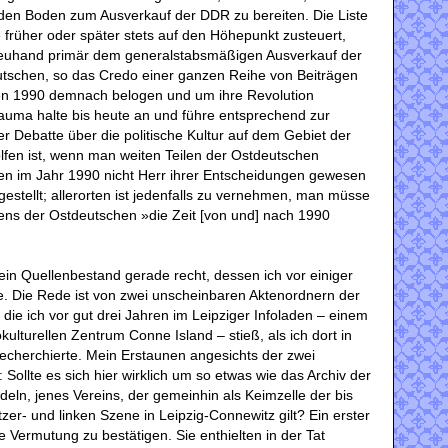
en Boden zum Ausverkauf der DDR zu bereiten. Die Liste
ie früher oder später stets auf den Höhepunkt zusteuert,
reuhand primär dem generalstabsmäßigen Ausverkauf der
utschen, so das Credo einer ganzen Reihe von Beiträgen
en 1990 demnach belogen und um ihre Revolution
auma halte bis heute an und führe entsprechend zur
r Debatte über die politische Kultur auf dem Gebiet der
fen ist, wenn man weiten Teilen der Ostdeutschen
eien im Jahr 1990 nicht Herr ihrer Entscheidungen gewesen
estellt; allerorten ist jedenfalls zu vernehmen, man müsse
ens der Ostdeutschen »die Zeit [von und] nach 1990
ein Quellenbestand gerade recht, dessen ich vor einiger
e. Die Rede ist von zwei unscheinbaren Aktenordnern der
 die ich vor gut drei Jahren im Leipziger Infoladen – einem
kulturellen Zentrum Conne Island ‒ stieß, als ich dort in
echerchierte. Mein Erstaunen angesichts der zwei
Sollte es sich hier wirklich um so etwas wie das Archiv der
eln, jenes Vereins, der gemeinhin als Keimzelle der bis
r- und linken Szene in Leipzig-Connewitz gilt? Ein erster
se Vermutung zu bestätigen. Sie enthielten in der Tat