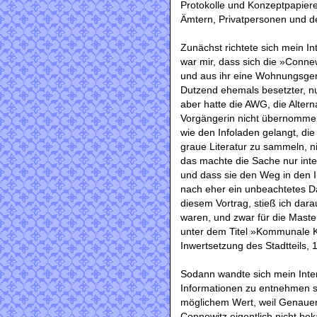
Protokolle und Konzeptpapiere
Ämtern, Privatpersonen und de
Zunächst richtete sich mein I
war mir, dass sich die »Connew
und aus ihr eine Wohnungsgen
Dutzend ehemals besetzter, n
aber hatte die AWG, die Alter
Vorgängerin nicht übernommen
wie den Infoladen gelangt, di
graue Literatur zu sammeln, n
das machte die Sache nur int
und dass sie den Weg in den 
nach eher ein unbeachtetes Da
diesem Vortrag, stieß ich dara
waren, und zwar für die Maste
unter dem Titel »Kommunale Kr
Inwertsetzung des Stadtteils,
Sodann wandte sich mein Inte
Informationen zu entnehmen s
möglichem Wert, weil Genaue
Connewitz eigentlich nicht bek