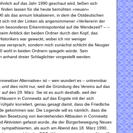
hnlich auf das Jahr 1990 geschaut wird, ließen sich
 finden lassen für die heute bemühten »neuen«
90 als das annum lokalisieren, in dem die Ostdeutschen
 sich mit der Linken als angenommener »Verliererin der
ein besonderes Erkenntnispotential auf die Wendezeit? ‒ ‒
beim Anblick der beiden Ordner durch den Kopf, das
Historikers war geweckt, wobei ich mir weniger
se versprach, sondern mich zunächst schlicht die Neugier
90 wohl in beiden Ordnern spiegeln würde. Sein
 anhand dreier Schlaglichter vorgestellt werden.
newitzer Alternative« ist ‒ wen wundert es ‒ untrennbar
und dies nicht nur, weil die Gründung des Vereins auf das
 auf den 29. März. Sie ist es auch deshalb, weil der
Häusern in Connewitz auf das Engste mit der sich
ühjahr korreliert, genau gesagt damit, dass die Friedliche
nde gekommen war. Die Legende will es nämlich, dass die
ten Besetzung von leerstehenden Altbauten in Connewitz
und Aktivisten gefasst wurde, die der Bürgerbewegung Neues
r sympathisierten, als auch am Abend des 18. März 1990,