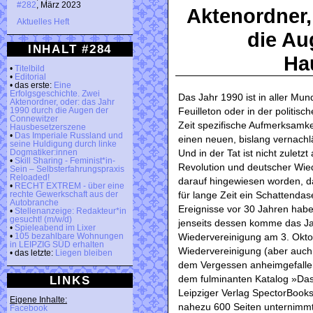
#282
, März 2023
Aktenordner,
Aktuelles Heft
die Au
INHALT #284
Ha
•
Titelbild
•
Editorial
• das erste:
Eine
Erfolgsgeschichte. Zwei
Das Jahr 1990 ist in aller Mund
Aktenordner, oder: das Jahr
Feuilleton oder in der politis
1990 durch die Augen der
Connewitzer
Zeit spezifische Aufmerksamkei
Hausbesetzerszene
•
Das Imperiale Russland und
einen neuen, bislang vernachl
seine Huldigung durch linke
Und in der Tat ist nicht zuletz
Dogmatiker:innen
•
Skill Sharing - Feminist*in-
Revolution und deutscher Wie
Sein – Selbsterfahrungspraxis
Reloaded!
darauf hingewiesen worden, d
•
RECHT EXTREM - über eine
für lange Zeit ein Schattendas
rechte Gewerkschaft aus der
Autobranche
Ereignisse vor 30 Jahren habe 
•
Stellenanzeige: Redakteur*in
gesucht! (m/w/d)
jenseits dessen komme das Jah
•
Spieleabend im Lixer
Wiedervereinigung am 3. Oktob
•
105 bezahlbare Wohnungen
in LEIPZIG SÜD erhalten
Wiedervereinigung (aber auch
• das letzte:
Liegen bleiben
dem Vergessen anheimgefallen. 
dem fulminanten Katalog »Das J
LINKS
Leipziger Verlag SpectorBooks
Eigene Inhalte:
nahezu 600 Seiten unternimmt 
Facebook