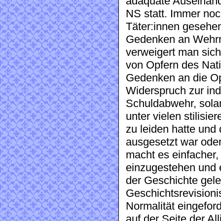
adäquate Auseinand
NS statt. Immer noc
Täter:innen gesehen
Gedenken an Wehrm
verweigert man sic
von Opfern des Natio
Gedenken an die Op
Widerspruch zur indi
Schuldabwehr, sola
unter vielen stilisie
zu leiden hatte und
ausgesetzt war oder
macht es einfacher
einzugestehen und 
der Geschichte gele
Geschichtsrevisioni
Normalität eingefor
auf der Seite der Al