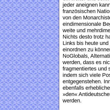
jeder aneignen kann
französischen Natio
von den Monarchiste
eindimensionale Beg
weite und mehrdimen
Nichts desto trotz h
Links bis heute und
einordnen zu können
NoGlobals, Alternat
werden, dass es nich
fragmentiertes und s
indem sich viele Po
entgegenstehen. Inn
ebenfalls erheblich
»den« Antideutsche
werden.