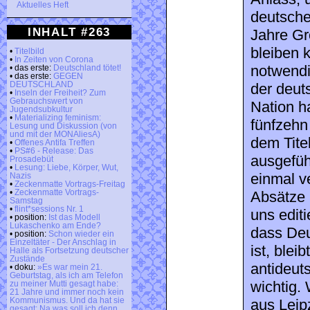
Aktuelles Heft
deutsche
INHALT #263
Jahre Gr
bleiben 
•
Titelbild
•
In Zeiten von Corona
notwendi
• das erste:
Deutschland tötet!
• das erste:
GEGEN
DEUTSCHLAND
der deut
•
Inseln der Freiheit? Zum
Gebrauchswert von
Nation h
Jugendsubkultur
•
Materializing feminism:
fünfzehn
Lesung und Diskussion (von
und mit der MONAliesA)
dem Tite
•
Offenes Antifa Treffen
•
PS#6 - Release: Das
ausgefüh
Prosadebüt
•
Lesung: Liebe, Körper, Wut,
einmal ve
Nazis
•
Zeckenmatte Vortrags-Freitag
•
Zeckenmatte Vortrags-
Absätze 
Samstag
•
flint*sessions Nr. 1
uns edit
• position:
Ist das Modell
Lukaschenko am Ende?
dass Deu
• position:
Schon wieder ein
Einzeltäter - Der Anschlag in
ist, blei
Halle als Fortsetzung deutscher
Zustände
antideut
• doku:
»Es war mein 21.
Geburtstag, als ich am Telefon
wichtig.
zu meiner Mutti gesagt habe:
21 Jahre und immer noch kein
Kommunismus. Und da hat sie
aus Leip
gesagt: Na was soll ich denn