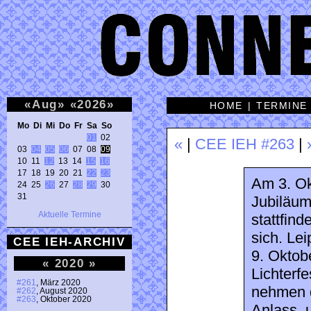
«
Aug
»
«
2026
»
HOME
|
TERMINE
Mo Di Mi Do Fr Sa So 
01
 02 

«
|
CEE IEH #263
|
03 
04
05
06
 07 08 
09
10 11 
12
 13 14 
15
16
17 18 19 20 21 
22
23
Am 3. Ok
24 25 
26
 27 
28
29
 30 

31 
Jubiläum
Aktuelle Termine
stattfind
sich. Lei
CEE IEH-ARCHIV
9. Okto
«
2020
»
Lichterfe
#261
, März 2020
nehmen 
#262
, August 2020
#263
, Oktober 2020
Anlass, 