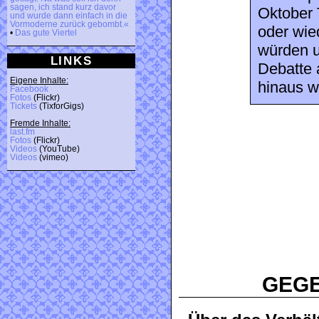
sagen, ich stand kurz davor
Oktober 
und wurde dann einfach in die
Vormoderne zurück gebombt.«
oder wied
•
Das gute Viertel
würden u
LINKS
Debatte 
Eigene Inhalte:
hinaus we
Facebook
Fotos
(Flickr)
Tickets
(TixforGigs)
Fremde Inhalte:
last.fm
Fotos
(Flickr)
Videos
(YouTube)
Videos
(vimeo)
GEG