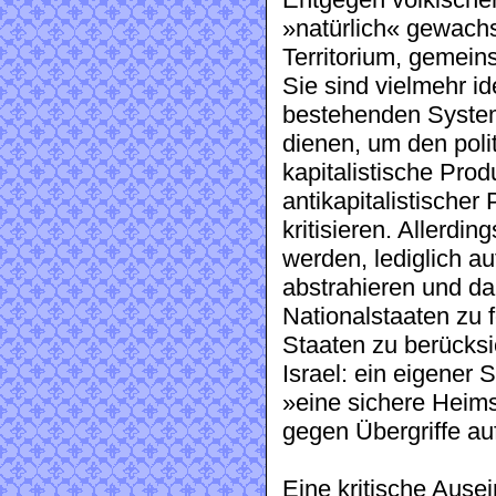
Entgegen völkische
»natürlich« gewachs
Territorium, gemein
Sie sind vielmehr i
bestehenden System
dienen, um den poli
kapitalistische Prod
antikapitalistischer
kritisieren. Allerdi
werden, lediglich a
abstrahieren und da
Nationalstaaten zu f
Staaten zu berücksic
Israel: ein eigener 
»eine sichere Heimst
gegen Übergriffe au
Eine kritische Ause