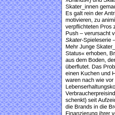
»Brands«) und Skat
Skater_innen gemach
Es galt rein der An
motivieren, zu anim
verpflichteten Pros 
Push – verursacht v
Skater-
Spieleserie
Mehr Junge Skater_i
Status« erhoben, Br
aus dem Boden, der
überflutet. Das Prob
einen Kuchen und 
waren nach wie vor 
Lebenserhaltungsko
Verbraucherpreisin
schenkt) seit Aufze
die Brands in die 
Finanzierung ihrer v