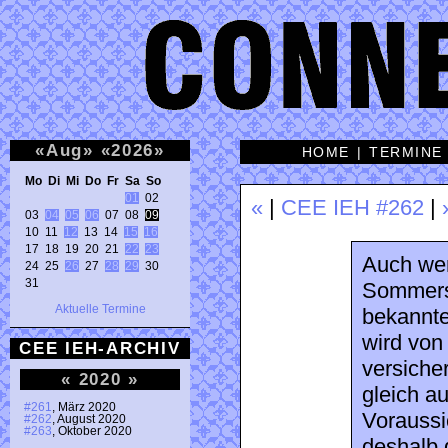
«
Aug
»
«
2026
»
HOME
|
TERMINE
Mo Di Mi Do Fr Sa So 
01
 02 

«
|
CEE IEH #262
|
03 
04
05
06
 07 08 
09
10 11 
12
 13 14 
15
16
17 18 19 20 21 
22
23
Auch we
24 25 
26
 27 
28
29
 30 

31 
Sommersp
Aktuelle Termine
bekannte
wird von
CEE IEH-ARCHIV
versiche
«
2020
»
gleich a
#261
, März 2020
Voraussic
#262
, August 2020
#263
, Oktober 2020
deshalb 