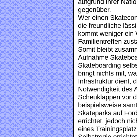
aufgrund ihrer Nati
gegenüber.
Wer einen Skatecon
die freundliche läs
kommt weniger ein 
Familientreffen zust
Somit bleibt zusam
Aufnahme Skateboar
Skateboarding selbs
bringt nichts mit, 
Infrastruktur dient
Notwendigkeit des A
Scheuklappen vor d
beispielsweise sämtl
Skateparks auf For
errichtet, jedoch n
eines Trainingsplatz