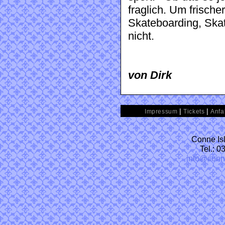
fraglich. Um frisch
Skateboarding, Ska
nicht.
von Dirk
|
|
Impressum
Tickets
Anfa
Conne Isl
Tel.: 
info@conn