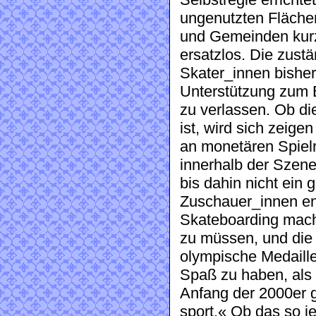
Selbstregie erricht
ungenutzten Fläche
und Gemeinden kurz
ersatzlos. Die zus
Skater_innen bisher
Unterstützung zum B
zu verlassen. Ob d
ist, wird sich zeig
an monetären Spielr
innerhalb der Szene
bis dahin nicht ein 
Zuschauer_innen en
Skateboarding machen
zu müssen, und die 
olympische Medaille n
Spaß zu haben, als
Anfang der 2000er g
sport.« Ob das so je