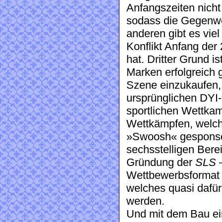
Anfangszeiten nicht 
sodass die Gegenwe
anderen gibt es vie
Konflikt Anfang der
hat. Dritter Grund i
Marken erfolgreich 
Szene einzukaufen, 
ursprünglichen DYI
sportlichen Wettka
Wettkämpfen, welch
»Swoosh«
gesponse
sechsstelligen Bere
Gründung der
SLS –
Wettbewerbsformat 
welches quasi dafü
werden.
Und mit dem Bau ein