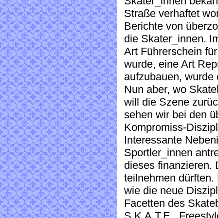
Skater_innen bekann
Straße verhaftet wo
Berichte von über
die Skater_innen. I
Art Führerschein fü
wurde, eine Art Re
aufzubauen, wurde d
Nun aber, wo Skateb
will die Szene zurück
sehen wir bei den 
Kompromiss-Disziplin
Interessante Nebeni
Sportler_innen antr
dieses finanzieren.
teilnehmen dürften.
wie die neue Diszipl
Facetten des Skateb
S.K.A.T.E., Freesty