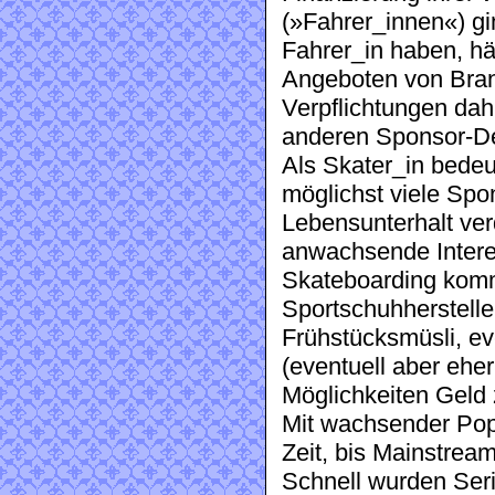
(»Fahrer_innen«) gi
Fahrer_in haben, hä
Angeboten von Bran
Verpflichtungen dahi
anderen Sponsor-
Als Skater_in bede
möglichst viele Spo
Lebensunterhalt ve
anwachsende Intere
Skateboarding komm
Sportschuhherstelle
Frühstücksmüsli, eve
(eventuell aber eher
Möglichkeiten Geld 
Mit wachsender Popu
Zeit, bis Mainstre
Schnell wurden Seri