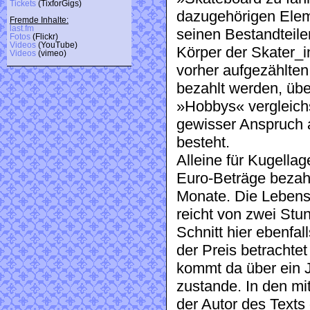
Tickets
(TixforGigs)
dazugehörigen Eleme
Fremde Inhalte:
last.fm
seinen Bestandteile
Fotos
(Flickr)
Videos
(YouTube)
Körper der Skater_i
Videos
(vimeo)
vorher aufgezählten
bezahlt werden, üb
»Hobbys« vergleich
gewisser Anspruch a
besteht.
Alleine für Kugella
Euro-Beträge bezah
Monate. Die Lebensd
reicht von zwei Stu
Schnitt hier ebenfal
der Preis betrachte
kommt da über ein 
zustande. In den mi
der Autor des Texts