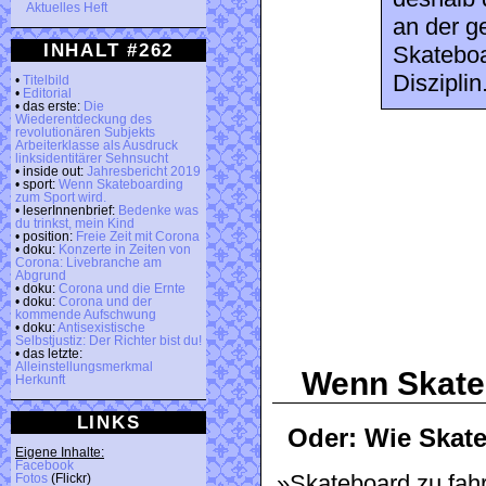
Aktuelles Heft
an der g
INHALT #262
Skateboa
Disziplin
•
Titelbild
•
Editorial
• das erste:
Die
Wiederentdeckung des
revolutionären Subjekts
Arbeiterklasse als Ausdruck
linksidentitärer Sehnsucht
• inside out:
Jahresbericht 2019
• sport:
Wenn Skateboarding
zum Sport wird.
• leserInnenbrief:
Bedenke was
du trinkst, mein Kind
• position:
Freie Zeit mit Corona
• doku:
Konzerte in Zeiten von
Corona: Livebranche am
Abgrund
• doku:
Corona und die Ernte
• doku:
Corona und der
kommende Aufschwung
• doku:
Antisexistische
Selbstjustiz: Der Richter bist du!
• das letzte:
Alleinstellungsmerkmal
Wenn Skateb
Herkunft
LINKS
Oder: Wie Skate
Eigene Inhalte:
Facebook
»Skateboard zu fahr
Fotos
(Flickr)