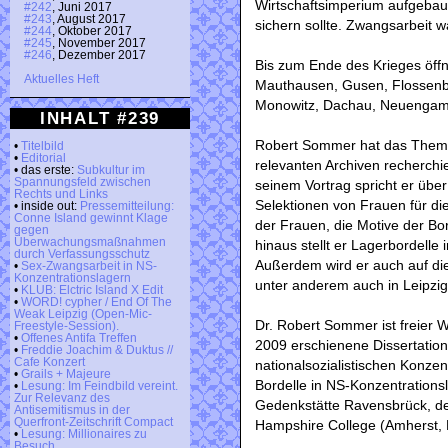
Wirtschaftsimperium aufgebaut
#242
, Juni 2017
#243
, August 2017
sichern sollte. Zwangsarbeit w
#244
, Oktober 2017
#245
, November 2017
#246
, Dezember 2017
Bis zum Ende des Krieges öffne
Aktuelles Heft
Mauthausen, Gusen, Flossenb
Monowitz, Dachau, Neuengam
INHALT #239
Robert Sommer hat das Thema
•
Titelbild
•
Editorial
relevanten Archiven recherchi
• das erste:
Subkultur im
Spannungsfeld zwischen
seinem Vortrag spricht er über
Rechts und Links
Selektionen von Frauen für d
• inside out:
Pressemitteilung:
Conne Island gewinnt Klage
der Frauen, die Motive der Bo
gegen
Überwachungsmaßnahmen
hinaus stellt er Lagerbordelle 
durch Verfassungsschutz
Außerdem wird er auch auf die
•
Sex-Zwangsarbeit in NS-
Konzentrationslagern
unter anderem auch in Leipzig
•
KLUB: Elctric Island X Edit
•
WORD! cypher / End Of The
Weak Leipzig (Open-Mic-
Dr. Robert Sommer ist freier 
Freestyle-Session).
•
Offenes Antifa Treffen
2009 erschienene Dissertation
•
Freddie Joachim & Duktus //
Cafe Konzert
nationalsozialistischen Konze
•
Grails + Majeure
Bordelle in NS-Konzentrations
•
Lesung: Im Feindbild vereint.
Zur Relevanz des
Gedenkstätte Ravensbrück, de
Antisemitismus in der
Querfront-Zeitschrift Compact
Hampshire College (Amherst,
•
Lesung: Millionaires zu
Besuch