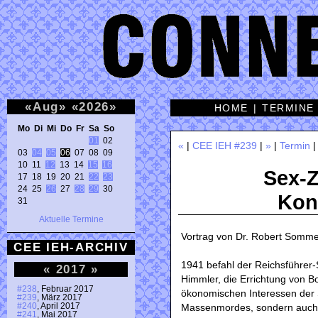
«
Aug
»
«
2026
»
HOME
|
TERMINE
Mo Di Mi Do Fr Sa So 
01
 02 

«
|
CEE IEH #239
|
»
|
Termin
03 
04
05
06
 07 08 09 

10 11 
12
 13 14 
15
16
Sex-Z
17 18 19 20 21 
22
23
24 25 
26
 27 
28
29
 30 

Kon
31 
Aktuelle Termine
Vortrag von Dr. Robert Somm
CEE IEH-ARCHIV
1941 befahl der Reichsführer-
«
2017
»
Himmler, die Errichtung von Bo
#238
, Februar 2017
ökonomischen Interessen der 
#239
, März 2017
Massenmordes, sondern auch S
#240
, April 2017
#241
, Mai 2017