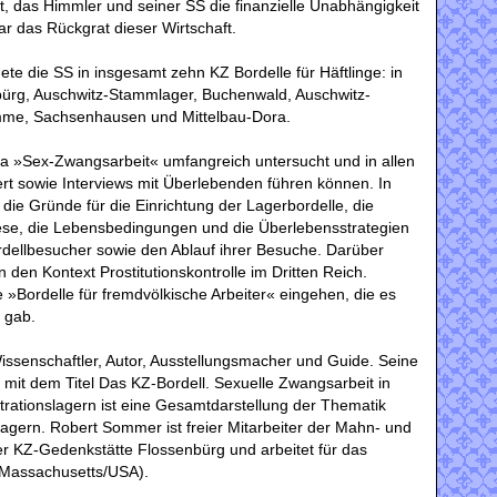
, das Himmler und seiner SS die finanzielle Unabhängigkeit
ar das Rückgrat dieser Wirtschaft.
te die SS in insgesamt zehn KZ Bordelle für Häftlinge: in
ürg, Auschwitz-Stammlager, Buchenwald, Auschwitz-
me, Sachsenhausen und Mittelbau-Dora.
 »Sex-Zwangsarbeit« umfangreich untersucht und in allen
ert sowie Interviews mit Überlebenden führen können. In
 die Gründe für die Einrichtung der Lagerbordelle, die
iese, die Lebensbedingungen und die Überlebensstrategien
rdellbesucher sowie den Ablauf ihrer Besuche. Darüber
in den Kontext Prostitutionskontrolle im Dritten Reich.
 »Bordelle für fremdvölkische Arbeiter« eingehen, die es
 gab.
Wissenschaftler, Autor, Ausstellungsmacher und Guide. Seine
 mit dem Titel Das KZ-Bordell. Sexuelle Zwangsarbeit in
ntrationslagern ist eine Gesamtdarstellung der Thematik
lagern. Robert Sommer ist freier Mitarbeiter der Mahn- und
r KZ-Gedenkstätte Flossenbürg und arbeitet für das
 Massachusetts/USA).