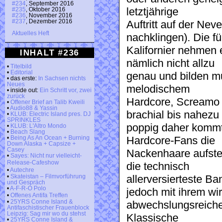
#234
, September 2016
letztjährige
#235
, Oktober 2016
#236
, November 2016
#237
, Dezember 2016
Auftritt auf der Nev
Aktuelles Heft
nachklingen). Die fü
Kalifornier nehmen
INHALT #236
nämlich nicht allzu
•
Titelbild
•
Editorial
genau und bilden mu
• das erste:
In Sachsen nichts
Neues
melodischem
• inside out:
Ein Schritt vor, zwei
zurück
Hardcore, Screamo 
•
Offener Brief an Talib Kweili
•
Audio88 & Yassin
brachial bis nahezu
•
KLUB: Electric Island pres. DJ
SPRINKLES
poppig daher kommt
•
KLUB: L'Altro Mondo
•
Beach Slang
Hardcore-Fans die
•
Being As An Ocean + Burning
Down Alaska + Capsize +
Casey
Nackenhaare aufstel
•
Sayes: Nicht nur vielleicht-
Release-Cafeshow
die technisch
•
Autechre
allerversierteste B
•
Skateistan – Filmvorführung
und Gespräch
•
A-F-R-O Polo
jedoch mit ihrem wir
•
Offenes Antifa Treffen
•
25YRS Conne Island &
abwechslungsreiche
Antifaschistischer Frauenblock
Leipzig: Sag mir wo du stehst
Klassische
•
25YRS Conne Island &