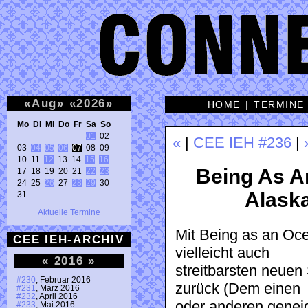
«
Aug
»
«
2026
»
HOME
|
TERMINE
Mo Di Mi Do Fr Sa So 
01
 02 

«
|
CEE IEH #236
|
03 
04
05
06
07
 08 09 

10 11 
12
 13 14 
15
16
Being As A
17 18 19 20 21 
22
23
24 25 
26
 27 
28
29
 30 

Alask
31 
Aktuelle Termine
Mit Being as an Oce
CEE IEH-ARCHIV
vielleicht auch
«
2016
»
streitbarsten neue
#230
, Februar 2016
zurück (Dem einen
#231
, März 2016
#232
, April 2016
oder anderen genei
#233
, Mai 2016