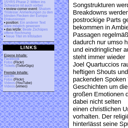
15YRS Phase 2: Mitten ins
Songstrukturen wer
Schwarze ist auch vorbei
• review-corner event:
Shalom
Breakdowns werde
Tristesse: Anmerkungen zu den
blinden Flecken der Europa-
postrockige Parts g
Diskussionen
• position:
Ein anderer Text
bekommen in Ambie
wäre möglich gewesen
• das letzte:
Beate Zschäpes
offene Rechnung
Passagen regelmäßi
•
Neue Titel im Infoladen
dadurch nur umso he
LINKS
und eindringlicher 
steht immer wieder
Eigene Inhalte:
Facebook
Fotos
(Flickr)
Joel Quartuccios r
Tickets
(TixforGigs)
heftigen Shouts und
Fremde Inhalte:
last.fm
packenden Spoken W
Fotos
(Flickr)
Videos
(YouTube)
Geschichten um die
Videos
(vimeo)
großen Emotionen d
dabei nicht selten
einen christlichen 
vorhalten. Der reli
hinterlässt seine S