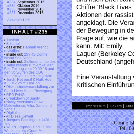
#234
, September 2016
Chiffre 'Black Lives
#235
, Oktober 2016
#236
, November 2016
#237
, Dezember 2016
Aktionen der rassist
Aktuelles Heft
angeklagt. Die Vera
der Bewegung in de
INHALT #235
Frage auf, wie die a
•
Titelbild
•
Editorial
kann. Mit: Emily
• das erste:
Hannah Arendt
revis(it)ed
Laquer (Berkeley Co
• inside out:
25YRS Conne
Island Soli-Aktion
Deutschland (angefr
• inside out:
Stellungnahme des
Conne Islands zum Artikel der
Bild-Zeitung vom 20.09.16 und
den Vorwürfen des CDU
Eine Veranstaltung 
Stadtrats Ansbert Maciejewski
•
Torch, Retrogott & Hulk Hodn,
Kritischen Einführ
KET // 25YRS HipHop
•
Diskussionsveranstaltung zur
Black Lives Matter Bewegung
•
RED FANG
•
Breakdown of Sanity
•
Nasty, Aversions Crown,
|
|
Malevolence, Vitja, Sand und
Impressum
Tickets
Anfa
Varials
•
Digitalism
•
All Diese Gewalt
•
Jacques Palminger + 440Hz
Conne Isl
Trio
•
WORD! cypher / End Of The
Tel.: 
Weak Leipzig (Open-Mic-
info@conn