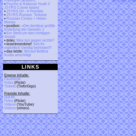
Freestyle-Session)
•
Psyche & Rational Youth //
25YRS Conne Island
•
25YRS Oi! - 4 Promille
•
25YRS Rumsei: Tortoise
•
Russian Circles + Helen
Money
• position:
»Die denkbar größte
Entartung der Gewalt« 1
•
Ein Streit um den richtigen
Ansatz
• doku:
Was tun gegen rechts?
• leserInnenbrief:
Seit Ihr
eigentlich Geistig behindert?
• das letzte:
Worauf Bettina
Kudla anschlägt
LINKS
Eigene Inhalte:
Facebook
Fotos
(Flickr)
Tickets
(TixforGigs)
Fremde Inhalte:
last.fm
Fotos
(Flickr)
Videos
(YouTube)
Videos
(vimeo)