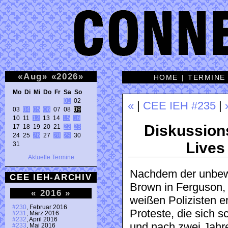
«
Aug
»
«
2026
»
HOME
|
TERMINE
Mo Di Mi Do Fr Sa So 
01
 02 

«
|
CEE IEH #235
|
03 
04
05
06
 07 08 
09
10 11 
12
 13 14 
15
16
Diskussion
17 18 19 20 21 
22
23
24 25 
26
 27 
28
29
 30 

Live
31 
Aktuelle Termine
Nachdem der unbew
CEE IEH-ARCHIV
Brown in Ferguson,
«
2016
»
weißen Polizisten e
#230
, Februar 2016
Proteste, die sich 
#231
, März 2016
#232
, April 2016
und nach zwei Jahr
#233
, Mai 2016