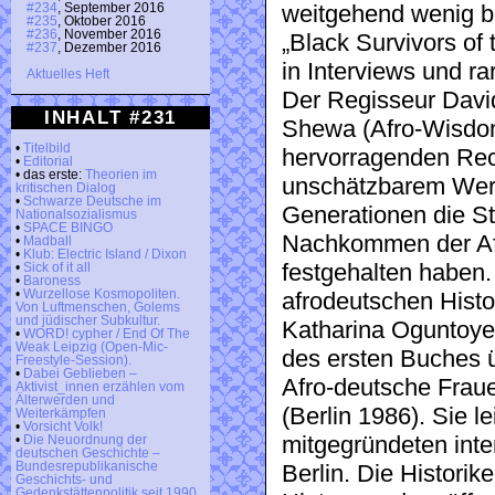
#234
, September 2016
weitgehend wenig 
#235
, Oktober 2016
#236
, November 2016
„Black Survivors of 
#237
, Dezember 2016
in Interviews und r
Aktuelles Heft
Der Regisseur Davi
INHALT #231
Shewa (Afro-Wisdom
•
Titelbild
hervorragenden Rec
•
Editorial
• das erste:
Theorien im
unschätzbarem Wert
kritischen Dialog
•
Schwarze Deutsche im
Generationen die S
Nationalsozialismus
•
SPACE BINGO
Nachkommen der Afr
•
Madball
•
Klub: Electric Island / Dixon
festgehalten haben.
•
Sick of it all
•
Baroness
•
Wurzellose Kosmopoliten.
afrodeutschen Histo
Von Luftmenschen, Golems
und jüdischer Subkultur.
Katharina Oguntoye 
•
WORD! cypher / End Of The
Weak Leipzig (Open-Mic-
des ersten Buches 
Freestyle-Session).
•
Dabei Geblieben –
Afro-deutsche Fraue
Aktivist_innen erzählen vom
Älterwerden und
(Berlin 1986). Sie le
Weiterkämpfen
•
Vorsicht Volk!
mitgegründeten inter
•
Die Neuordnung der
deutschen Geschichte –
Bundesrepublikanische
Berlin. Die Historik
Geschichts- und
Gedenkstättenpolitik seit 1990