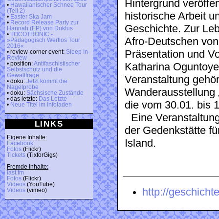
Hintergrund veröffe
•
Hawaiianischer Schnee Tour
(Teil 2)
historische Arbeit u
•
Easter Ska Jam
•
Record Release Party zur
Geschichte. Zur Leb
Hannah (EP) von Duktus
•
TOCOTRONIC -
Afro-Deutschen von 
»Pädagogisch Wertlos Tour
2016«
Präsentation und Vo
• review-corner event:
Sleep In-
Review
• position:
Antifaschistischer
Katharina Oguntoy
Selbstschutz und die
Gewaltfrage
Veranstaltung gehö
• doku:
Jetzt kommt die
Nagelprobe
Wanderausstellung „
• doku:
Sächsische Zustände
• das letzte:
Das Letzte
die vom 30.01. bis
•
Neue Titel im Infoladen
Eine Veranstaltung d
LINKS
der Gedenkstätte f
Eigene Inhalte:
Island.
Facebook
Fotos
(Flickr)
Tickets
(TixforGigs)
Fremde Inhalte:
last.fm
Fotos
(Flickr)
Videos
(YouTube)
http://geschicht
Videos
(vimeo)