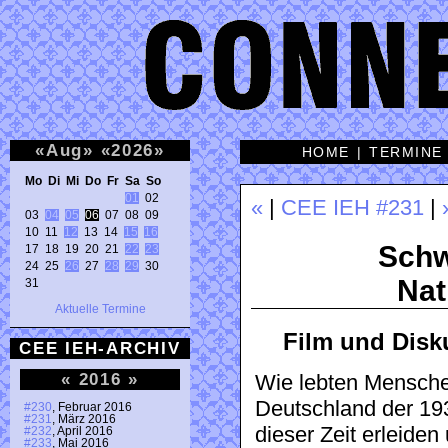
«
Aug
»
«
2026
»
HOME
|
TERMINE
Mo Di Mi Do Fr Sa So 
01
 02 

«
|
CEE IEH #231
|
03 
04
05
06
 07 08 09 

10 11 
12
 13 14 
15
16
Schw
17 18 19 20 21 
22
23
24 25 
26
 27 
28
29
 30 

Nat
31 
Aktuelle Termine
Film und Disk
CEE IEH-ARCHIV
«
2016
»
Wie lebten Mensche
Deutschland der 19
#230
, Februar 2016
#231
, März 2016
dieser Zeit erleide
#232
, April 2016
#233
, Mai 2016