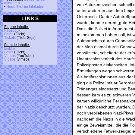
allerorten...
von Autokennzeichen schnell de
•
Neue Titel im Infoladen
unter anderem aus dem Leipzi
Österreich. Da der Autotreffpu
LINKS
wurde, konnte deren „gute Hei
Eigene Inhalte:
Dass die Polizei in Anbetrach
Facebook
Fotos
(Flickr)
mitbekommen haben soll, ist w
Tickets
(TixforGigs)
Aufmarsches durch Connewitz
Fremde Inhalte:
der Mob einmal durch Connewi
last.fm
Fotos
(Flickr)
verwüstete, scheiterte der er
Videos
(YouTube)
Unentschlossenheit des Haufen
Videos
(vimeo)
Polizeiposten einkesselten. I
Ermittlungen wegen schweren
Als Antifaschist*innen aus der
ging die Polizei mit außerord
Tränengas eingesetzt und Beamt
dessen kam es zu schweren Ver
kamen willkürliche Personalko
der Nazis geschützt wurden. Di
noch verbliebenen Nazi-Pkws 
nachdem die Nazis in die Wac
einige Beweismittel, die die 
verschiedene Tatwerkzeuge: e