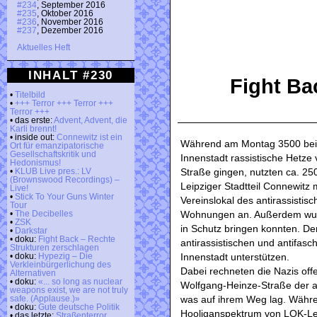
#234
, September 2016
#235
, Oktober 2016
#236
, November 2016
#237
, Dezember 2016
Aktuelles Heft
INHALT #230
Fight Ba
•
Titelbild
•
+++ Terror +++ Terror +++
Terror +++
• das erste:
Advent, Advent, die
Karli brennt!
• inside out:
Connewitz ist ein
Während am Montag 3500 bei
Ort für emanzipatorische
Gesellschaftskritik und
Innenstadt rassistische Hetze
Hedonismus!
Straße gingen, nutzten ca. 250
•
KLUB Live pres.: LV
(Brownswood Recordings) –
Leipziger Stadtteil Connewitz
Live!
•
Stick To Your Guns Winter
Vereinslokal des antirassistis
Tour
Wohnungen an. Außerdem wurde
•
The Decibelles
•
ZSK
in Schutz bringen konnten. Der 
•
Darkstar
• doku:
Fight Back – Rechte
antirassistischen und antifasc
Strukturen zerschlagen
Innenstadt unterstützen.
• doku:
Hypezig – Die
Verkleinbürgerlichung des
Dabei rechneten die Nazis offe
Alternativen
• doku:
«... so long as nuclear
Wolfgang-Heinze-Straße der an
weapons exist, we are not truly
was auf ihrem Weg lag. Währe
safe. (Applause.)»
• doku:
Gute deutsche Politik
Hooliganspektrum von LOK-Le
• das letzte:
Straßenterror