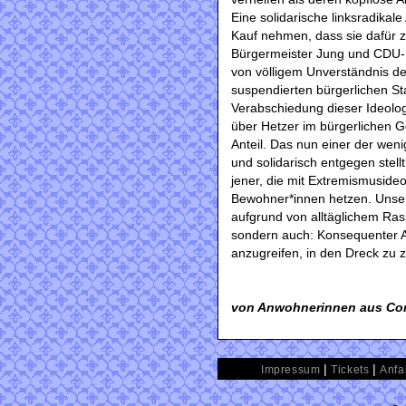
Eine solidarische linksradika
Kauf nehmen, dass sie dafür z
Bürgermeister Jung und CDU-K
von völligem Unverständnis d
suspendierten bürgerlichen St
Verabschiedung dieser Ideolog
über Hetzer im bürgerlichen G
Anteil. Das nun einer der weni
und solidarisch entgegen stellt
jener, die mit Extremismuside
Bewohner*innen hetzen. Unsere 
aufgrund von alltäglichem Ra
sondern auch: Konsequenter An
anzugreifen, in den Dreck zu z
von Anwohnerinnen aus Con
|
|
Impressum
Tickets
Anfa