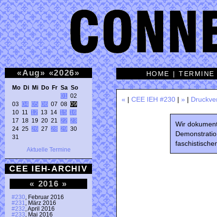
«
Aug
»
«
2026
»
HOME
|
TERMINE
Mo Di Mi Do Fr Sa So 
01
 02 

«
|
CEE IEH #230
|
»
|
Druckve
03 
04
05
06
 07 08 
09
10 11 
12
 13 14 
15
16
17 18 19 20 21 
22
23
Wir dokumenti
24 25 
26
 27 
28
29
 30 

Demonstratio
31 
faschistische
Aktuelle Termine
CEE IEH-ARCHIV
«
2016
»
#230
, Februar 2016
#231
, März 2016
#232
, April 2016
#233
, Mai 2016