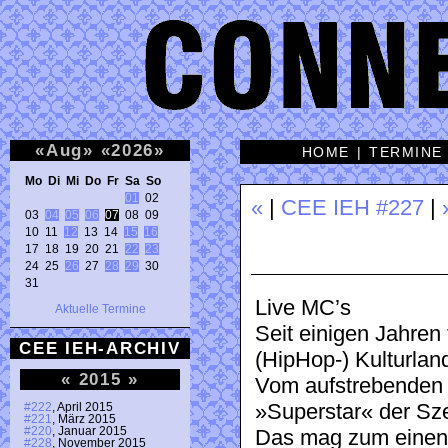
«
Aug
»
«
2026
»
HOME
|
TERMINE
Mo Di Mi Do Fr Sa So 
01
 02 

«
|
CEE IEH #227
|
03 
04
05
06
07
 08 09 

10 11 
12
 13 14 
15
16
17 18 19 20 21 
22
23
24 25 
26
 27 
28
29
 30 

31 
Live MC’s
Aktuelle Termine
Seit einigen Jahren 
CEE IEH-ARCHIV
(HipHop-) Kulturland
«
2015
»
Vom aufstrebenden 
»Superstar« der Szen
#222
, April 2015
#221
, März 2015
#220
, Januar 2015
Das mag zum einen 
#228
, November 2015