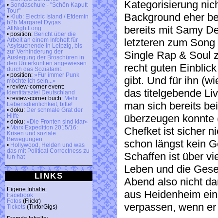
Kategorisierung nich
•
Sondaschule - "Schön Kaputt
Tour"
Background eher be
•
Klub: Electric Island / Efdemin
b2b Margaret Dygas
bereits mit Samy De
AllNightLong
• position:
Bericht über die
letzteren zum Song 
Arbeit an einem Infoheft für
Asylsuchende in Leipzig, bis
zur Verhinderung der
Single Rap & Soul
Auslegung der Broschüren in
den Unterkünften angewiesen
recht guten Einblick
durch das Sozialamt.
• position:
»Für immer Punk
gibt. Und für ihn (wi
möchte ich sein...«
• review-corner event:
das titelgebende Li
Identitätsziel Deutschland
• review-corner buch:
Mehr
man sich bereits be
Lebensdienlichkeit, bitte!
• doku:
Der schmale Grat der
überzeugen konnte (
Hilfe
• doku:
»Die Fronten sind klar«
•
Marx Expedition 2015/16:
Chefket ist sicher 
Krisen und soziale
Bewegungen
schon längst kein G
•
Hollywood, Helden und was
das mit Political Correctness zu
Schaffen ist über vi
tun hat
Leben und die Gese
LINKS
Abend also nicht d
Eigene Inhalte:
aus Heidenheim ein
Facebook
Fotos
(Flickr)
verpassen, wenn er
Tickets
(TixforGigs)