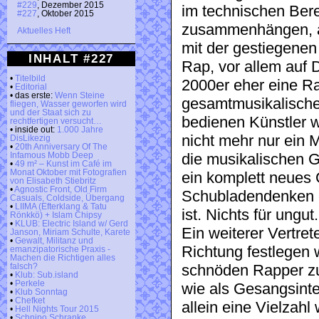
#229
, Dezember 2015
im technischen Bere
#227
, Oktober 2015
zusammenhängen, ab
Aktuelles Heft
mit der gestiegenen
INHALT #227
Rap, vor allem auf D
•
Titelbild
2000er eher eine 
•
Editorial
• das erste:
Wenn Steine
gesamtmusikalische
fliegen, Wasser geworfen wird
und der Staat sich zu
bedienen Künstler w
rechtfertigen versucht…
• inside out:
1.000 Jahre
nicht mehr nur ein
DisLikezig
•
20th Anniversary Of The
die musikalischen G
Infamous Mobb Deep
•
49 m² – Kunst im Café im
Monat Oktober mit Fotografien
ein komplett neues
von Elisabeth Stiebritz
•
Agnostic Front, Old Firm
Schubladendenken ei
Casuals, Coldside, Übergang
•
LIIMA (Efterklang & Tatu
ist. Nichts für ungut.
Rönkkö) + Islam Chipsy
•
KLUB: Electric Island w/ Gerd
Ein weiterer Vertret
Janson, Miriam Schulte, Karete
•
Gewalt, Militanz und
Richtung festlegen w
emanzipatorische Praxis -
Machen die Richtigen alles
schnöden Rapper zu 
falsch?
•
Klub: Sub.island
•
Perkele
wie als Gesangsinte
•
Klub Sonntag
•
Chefket
allein eine Vielzahl 
•
Hell Nights Tour 2015
•
Schnipo Schranke