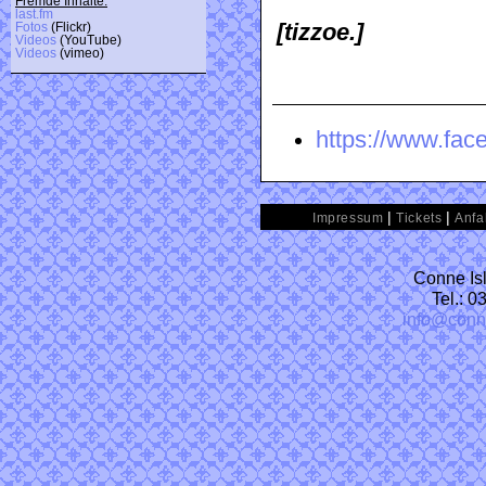
Fremde Inhalte:
last.fm
[tizzoe.]
Fotos
(Flickr)
Videos
(YouTube)
Videos
(vimeo)
https://www.face
|
|
Impressum
Tickets
Anfa
Conne Isl
Tel.: 
info@conn