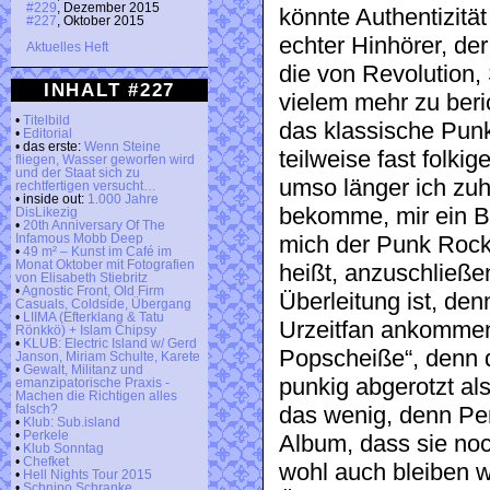
#229
, Dezember 2015
könnte Authentizität
#227
, Oktober 2015
echter Hinhörer, de
Aktuelles Heft
die von Revolution
INHALT #227
vielem mehr zu beri
•
Titelbild
das klassische Pun
•
Editorial
• das erste:
Wenn Steine
teilweise fast folki
fliegen, Wasser geworfen wird
und der Staat sich zu
umso länger ich zu
rechtfertigen versucht…
• inside out:
1.000 Jahre
bekomme, mir ein B
DisLikezig
•
20th Anniversary Of The
mich der Punk Rock
Infamous Mobb Deep
•
49 m² – Kunst im Café im
Monat Oktober mit Fotografien
heißt, anzuschließ
von Elisabeth Stiebritz
•
Agnostic Front, Old Firm
Überleitung ist, den
Casuals, Coldside, Übergang
•
LIIMA (Efterklang & Tatu
Urzeitfan ankommen
Rönkkö) + Islam Chipsy
•
KLUB: Electric Island w/ Gerd
Popscheiße“, denn d
Janson, Miriam Schulte, Karete
•
Gewalt, Militanz und
punkig abgerotzt al
emanzipatorische Praxis -
Machen die Richtigen alles
das wenig, denn Pe
falsch?
•
Klub: Sub.island
•
Perkele
Album, dass sie noc
•
Klub Sonntag
•
Chefket
wohl auch bleiben 
•
Hell Nights Tour 2015
•
Schnipo Schranke