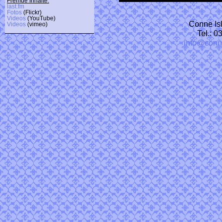
Fremde Inhalte:
last.fm
Fotos
(Flickr)
Videos
(YouTube)
Conne Isl
Videos
(vimeo)
Tel.: 
info@conn