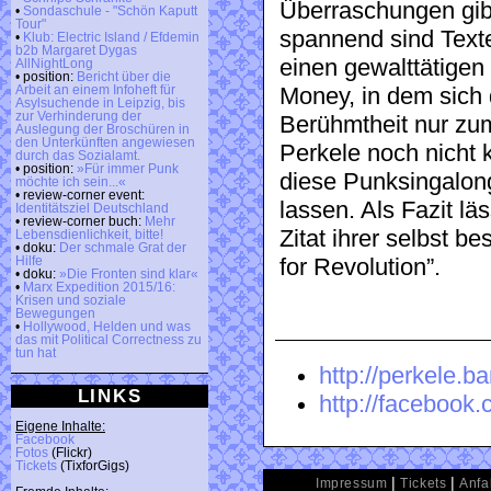
Überraschungen gibt
•
Sondaschule - "Schön Kaputt
Tour"
spannend sind Text
•
Klub: Electric Island / Efdemin
b2b Margaret Dygas
einen gewalttätigen
AllNightLong
• position:
Bericht über die
Money, in dem sich 
Arbeit an einem Infoheft für
Asylsuchende in Leipzig, bis
zur Verhinderung der
Berühmtheit nur zum
Auslegung der Broschüren in
den Unterkünften angewiesen
Perkele noch nicht 
durch das Sozialamt.
• position:
»Für immer Punk
diese Punksingalong
möchte ich sein...«
• review-corner event:
lassen. Als Fazit lä
Identitätsziel Deutschland
• review-corner buch:
Mehr
Zitat ihrer selbst be
Lebensdienlichkeit, bitte!
• doku:
Der schmale Grat der
for Revolution”.
Hilfe
• doku:
»Die Fronten sind klar«
•
Marx Expedition 2015/16:
Krisen und soziale
Bewegungen
•
Hollywood, Helden und was
das mit Political Correctness zu
tun hat
http://perkele.
LINKS
http://facebook
Eigene Inhalte:
Facebook
Fotos
(Flickr)
Tickets
(TixforGigs)
|
|
Impressum
Tickets
Anfa