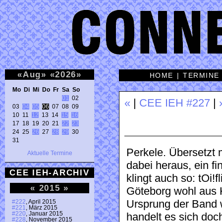
«
Aug
»
«
2026
»
HOME
|
TERMINE
Mo Di Mi Do Fr Sa So 
01
 02 

«
|
CEE IEH #227
|
03 
04
05
06
 07 08 09 

10 11 
12
 13 14 
15
16
17 18 19 20 21 
22
23
24 25 
26
 27 
28
29
 30 

31 
Perkele. Übersetzt 
Aktuelle Termine
dabei heraus, ein f
CEE IEH-ARCHIV
klingt auch so: tOi!
«
2015
»
Göteborg wohl aus K
Ursprung der Band 
#222
, April 2015
#221
, März 2015
#220
, Januar 2015
handelt es sich doc
#228
, November 2015