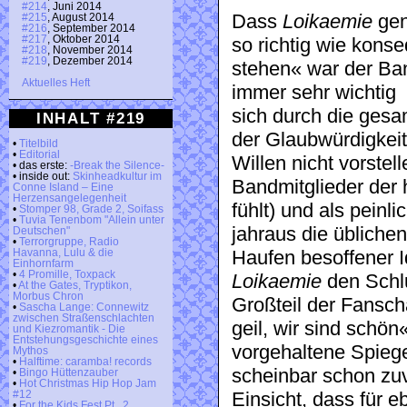
#214
, Juni 2014
Dass
Loikaemie
gen
#215
, August 2014
#216
, September 2014
#217
, Oktober 2014
so richtig wie konse
#218
, November 2014
#219
, Dezember 2014
stehen« war der Ban
Aktuelles Heft
immer sehr wichtig
sich durch die ges
INHALT #219
der Glaubwürdigkeit
•
Titelbild
•
Editorial
Willen nicht vorstel
• das erste:
-Break the Silence-
• inside out:
Skinheadkultur im
Bandmitglieder der
Conne Island – Eine
Herzensangelegenheit
fühlt) und als peinli
•
Stomper 98, Grade 2, Soifass
•
Tuvia Tenenbom "Allein unter
jahraus die übliche
Deutschen"
•
Terrorgruppe, Radio
Haufen besoffener 
Havanna, Lulu & die
Einhornfarm
•
4 Promille, Toxpack
Loikaemie
den Schl
•
At the Gates, Tryptikon,
Morbus Chron
Großteil der Fansch
•
Sascha Lange: Connewitz
zwischen Straßenschlachten
geil, wir sind schön
und Kiezromantik - Die
Entstehungsgeschichte eines
vorgehaltene Spiegel
Mythos
•
Halftime: caramba! records
scheinbar schon zuvi
•
Bingo Hüttenzauber
•
Hot Christmas Hip Hop Jam
Einsicht, dass für 
#12
•
For the Kids Fest Pt . 2