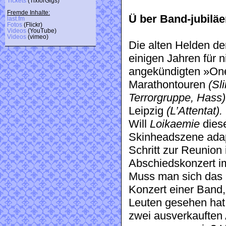
Tickets
(TixforGigs)
Fremde Inhalte:
Ü ber Band-jubiläe
last.fm
Fotos
(Flickr)
Videos
(YouTube)
Videos
(vimeo)
Die alten Helden de
einigen Jahren für 
angekündigten »On
Marathontouren
(Sl
Terrorgruppe, Hass)
Leipzig
(L’Attentat).
Will
Loikaemie
diese
Skinheadszene adap
Schritt zur Reunion
Abschiedskonzert i
Muss man sich das »
Konzert einer Band,
Leuten gesehen hat
zwei ausverkauften