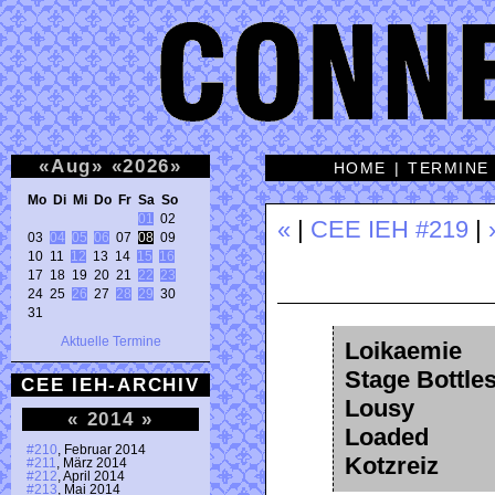
«
Aug
»
«
2026
»
HOME
|
TERMINE
Mo Di Mi Do Fr Sa So 
01
 02 

«
|
CEE IEH #219
|
03 
04
05
06
 07 
08
 09 

10 11 
12
 13 14 
15
16
17 18 19 20 21 
22
23
24 25 
26
 27 
28
29
 30 

31 
Aktuelle Termine
Loikaemie
Stage Bottle
CEE IEH-ARCHIV
Lousy
«
2014
»
Loaded
#210
, Februar 2014
Kotzreiz
#211
, März 2014
#212
, April 2014
#213
, Mai 2014