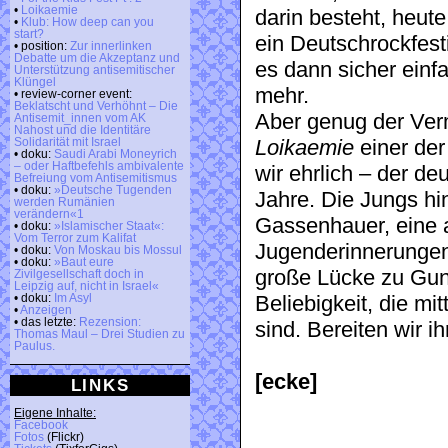
•
Loikaemie
darin besteht, heut
•
Klub: How deep can you
start?
ein Deutschrockfes
• position:
Zur innerlinken
Debatte um die Akzeptanz und
es dann sicher einf
Unterstützung antisemitischer
Klüngel
mehr.
• review-corner event:
Beklatscht und Verhöhnt – Die
Aber genug der Ver
Antisemit_innen vom AK
Nahost und die Identitäre
Loikaemie
einer der
Solidarität mit Israel
• doku:
Saudi Arabi Moneyrich
– oder Haftbefehls ambivalente
wir ehrlich – der d
Befreiung vom Antisemitismus
• doku:
»Deutsche Tugenden
Jahre. Die Jungs hi
werden Rumänien
verändern«1
Gassenhauer, eine a
• doku:
»Islamischer Staat«:
Vom Terror zum Kalifat
Jugenderinnerungen 
• doku:
Von Moskau bis Mossul
• doku:
»Baut eure
große Lücke zu Guns
Zivilgesellschaft doch in
Leipzig auf, nicht in Israel«
Beliebigkeit, die mi
• doku:
Im Asyl
•
Anzeigen
• das letzte:
Rezension:
sind. Bereiten wir 
Thomas Maul – Drei Studien zu
Paulus.
[ecke]
LINKS
Eigene Inhalte:
Facebook
Fotos
(Flickr)