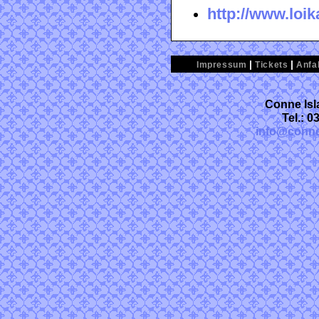
http://www.loik
|
|
Impressum
Tickets
Anfa
Conne Isl
Tel.: 
info@conne