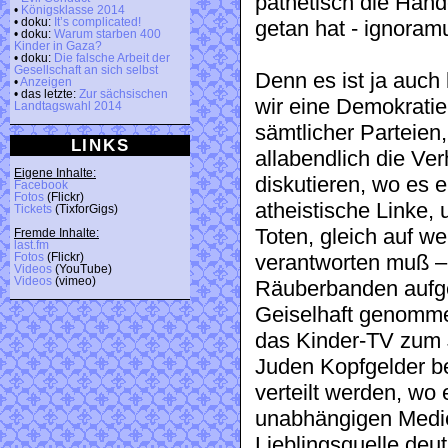
pathetisch die Hän
•
Königsklasse 2014
• doku:
It’s complicated!
getan hat - ignoram
• doku:
Warum starben 400
Kinder in Gaza?
• doku:
Die falsche Arbeit der
Gesellschaft an sich selbst
Denn es ist ja auch 
•
Anzeigen
• das letzte:
Zur sächsischen
wir eine Demokratie
Landtagswahl 2014
sämtlicher Parteien
LINKS
allabendlich die Ve
Eigene Inhalte:
diskutieren, wo es 
Facebook
Fotos
(Flickr)
atheistische Linke,
Tickets
(TixforGigs)
Toten, gleich auf w
Fremde Inhalte:
last.fm
Fotos
(Flickr)
verantworten muß – 
Videos
(YouTube)
Videos
(vimeo)
Räuberbanden aufge
Geiselhaft genomm
das Kinder-TV zum J
Juden Kopfgelder b
verteilt werden, wo 
unabhängigen Medie
Lieblingsquelle deut