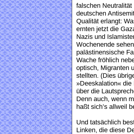
falschen Neutralitä
deutschen Antisemit
Qualität erlangt: 
ernten jetzt die Ga
Nazis und Islamist
Wochenende sehen, 
palästinensische Fa
Wache fröhlich neben
optisch, Migranten 
stellten. (Dies übri
»Deeskalation« die 
über die Lautsprech
Denn auch, wenn ma
haßt sich’s allweil b
Und tatsächlich best
Linken, die diese D