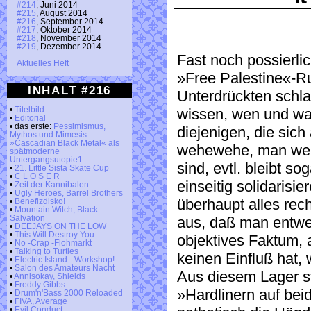
#214
, Juni 2014
#215
, August 2014
#216
, September 2014
#217
, Oktober 2014
#218
, November 2014
#219
, Dezember 2014
Fast noch possierlic
Aktuelles Heft
»Free Palestine«-Ru
INHALT #216
Unterdrückten schl
•
Titelbild
wissen, wen und was 
•
Editorial
• das erste:
Pessimismus,
diejenigen, die sic
Mythos und Mimesis –
»Cascadian Black Metal« als
wehewehe, man weiß 
spätmoderne
Untergangsutopie1
sind, evtl. bleibt s
•
21. Little Sista Skate Cup
•
C L O S E R
einseitig solidarisi
•
Zeit der Kannibalen
•
Ugly Heroes, Barrel Brothers
überhaupt alles rec
•
Benefizdisko!
•
Mountain Witch, Black
Salvation
aus, daß man entwed
•
DEEJAYS ON THE LOW
•
This Will Destroy You
objektives Faktum, 
•
No -Crap -Flohmarkt
•
Talking to Turtles
keinen Einfluß hat,
•
Electric Island - Workshop!
•
Salon des Amateurs Nacht
Aus diesem Lager s
•
Annisokay, Shields
•
Freddy Gibbs
»Hardlinern auf bei
•
Drum'n'Bass 2000 Reloaded
•
FIVA, Average
•
Evil Conduct