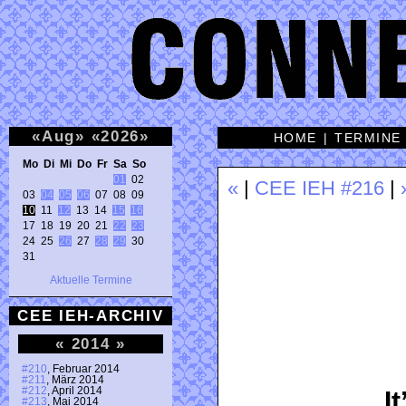
«
Aug
»
«
2026
»
HOME
|
TERMINE
Mo Di Mi Do Fr Sa So 
01
 02 

«
|
CEE IEH #216
|
03 
04
05
06
10
 11 
12
 13 14 
15
16
17 18 19 20 21 
22
23
24 25 
26
 27 
28
29
 30 

31 
Aktuelle Termine
CEE IEH-ARCHIV
«
2014
»
#210
, Februar 2014
#211
, März 2014
#212
, April 2014
I
#213
, Mai 2014